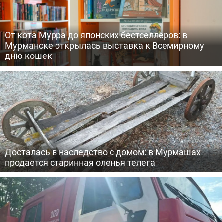
От кота Мурра до японских бестселлеров: в
Мурманске открылась выставка к Всемирному
дню кошек
Досталась в наследство с домом: в Мурмашах
продается старинная оленья телега