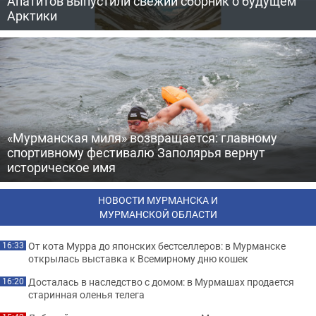
Апатитов выпустили свежий сборник о будущем
Арктики
«Мурманская миля» возвращается: главному
спортивному фестивалю Заполярья вернут
историческое имя
НОВОСТИ МУРМАНСКА И
МУРМАНСКОЙ ОБЛАСТИ
От кота Мурра до японских бестселлеров: в Мурманске
16:33
открылась выставка к Всемирному дню кошек
Досталась в наследство с домом: в Мурмашах продается
16:20
старинная оленья телега