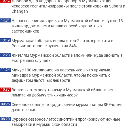
Лобовой удар на дороге к аэропорту Мурманска: два
15:42
человека госпитализированы после столкновения Subaru и
Changan
На расселение «авариек» в Мурманской области нужно 13
14:31
миллиардов: власти нашли способ надавить на
застройщиков
Мурманская область вошла в топ-2 по потере скота в
13:19
России: поголовье рухнуло на 34%
Жителям Мурманской области напомнили, куда звонить в
12:23
экстренных случаях
Минус 100 миллионов на посредников: что придумал
11:24
Минздрав Мурманской области, чтобы покончить с
дефицитом льготных лекарств
Волков к отстрелу: почему в Мурманской области нет
10:37
лимита на добычу этих хищников?
Северное солнце не щадит: зачем мурманчанам SPF-крем
09:25
даже осенью
Суровое северное лето: синоптики прогнозируют ночные
08:20
заморозки в Мурманской области