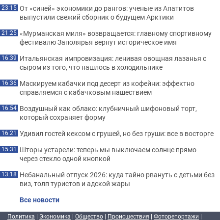
От «синей» экономики до рангов: ученые из Апатитов
23:15
выпустили свежий сборник о будущем Арктики
«Мурманская миля» возвращается: главному спортивному
21:25
фестивалю Заполярья вернут историческое имя
Итальянская импровизация: ленивая овощная лазанья с
16:39
сыром из того, что нашлось в холодильнике
Маскируем кабачки под десерт из кофейни: эффектно
16:36
справляемся с кабачковым нашествием
Воздушный как облако: клубничный шифоновый торт,
16:54
который сохраняет форму
Удивил гостей кексом с грушей, но без груши: все в восторге
16:21
Шторы устарели: теперь мы выключаем солнце прямо
15:31
через стекло одной кнопкой
Небанальный отпуск 2026: куда тайно рвануть с детьми без
13:18
виз, толп туристов и адской жары
Все новости
Политика
|
Экономика
|
Общество
|
Происшествия
|
Фоторепортажи
|