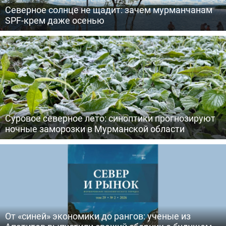
Северное солнце не щадит: зачем мурманчанам
SPF-крем даже осенью
Суровое северное лето: синоптики прогнозируют
ночные заморозки в Мурманской области
От «синей» экономики до рангов: ученые из