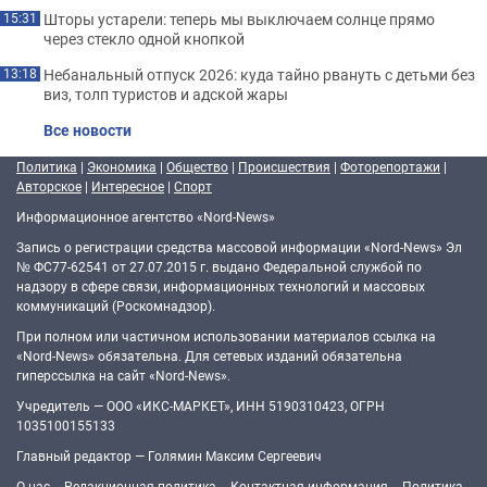
Шторы устарели: теперь мы выключаем солнце прямо
15:31
через стекло одной кнопкой
Небанальный отпуск 2026: куда тайно рвануть с детьми без
13:18
виз, толп туристов и адской жары
Все новости
Политика
|
Экономика
|
Общество
|
Происшествия
|
Фоторепортажи
|
Авторское
|
Интересное
|
Спорт
Информационное агентство «Nord-News»
Запись о регистрации средства массовой информации «Nord-News» Эл
№ ФС77-62541 от 27.07.2015 г. выдано Федеральной службой по
надзору в сфере связи, информационных технологий и массовых
коммуникаций (Роскомнадзор).
При полном или частичном использовании материалов ссылка на
«Nord-News» обязательна. Для сетевых изданий обязательна
гиперссылка на сайт «Nord-News».
Учредитель — ООО «ИКС-МАРКЕТ», ИНН 5190310423, ОГРН
1035100155133
Главный редактор — Голямин Максим Сергеевич
О нас
Редакционная политика
Контактная информация
Политика