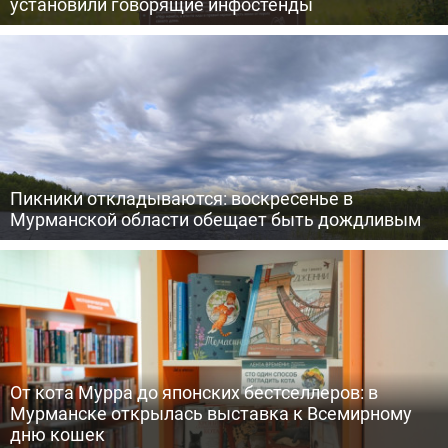
установили говорящие инфостенды
Пикники откладываются: воскресенье в
Мурманской области обещает быть дождливым
От кота Мурра до японских бестселлеров: в
Мурманске открылась выставка к Всемирному
дню кошек