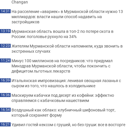
Changan
На расселение «авариек» в Мурманской области нужно 13
14:31
миллиардов: власти нашли способ надавить на
застройщиков
Мурманская область вошла в топ-2 по потере скота в
13:19
России: поголовье рухнуло на 34%
Жителям Мурманской области напомнили, куда звонить в
12:23
экстренных случаях
Минус 100 миллионов на посредников: что придумал
11:24
Минздрав Мурманской области, чтобы покончить с
дефицитом льготных лекарств
Итальянская импровизация: ленивая овощная лазанья с
16:39
сыром из того, что нашлось в холодильнике
Маскируем кабачки под десерт из кофейни: эффектно
16:36
справляемся с кабачковым нашествием
Воздушный как облако: клубничный шифоновый торт,
16:54
который сохраняет форму
Удивил гостей кексом с грушей, но без груши: все в восторге
16:21