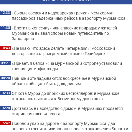
«Сырые сосиски и недовареная гречка»: чем кормят
12:33
пассажиров задержанных рейсов в аэропорту Мурманска
«Влетит в копеечку» или спасение природы: у жителей
11:35
Мурманска вызвал споры новый путеводитель по
Заполярью
«Не знаю, что здесь делать четыре дня»: московский
10:43
доктор записал разгромный отзыв о Териберке
«Привет, я белка!»: на мурманской экотропе установили
09:21
говорящие инфостенды
Пикники откладываются: воскресенье в Мурманской
08:20
области обещает быть дождливым
От кота Мурра до японских бестселлеров: в Мурманске
16:33
открылась выставка к Всемирному дню кошек
Досталась в наследство с домом: в Мурмашах продается
16:20
старинная оленья телега
Лобовой удар на дороге к аэропорту Мурманска: два
15:42
человека госпитализированы после столкновения Subaru и