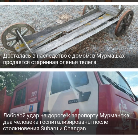
Досталась в наследство с домом: в Мурмашах
продается старинная оленья телега
Лобовой удар на дороге к аэропорту Мурманска:
два человека госпитализированы после
столкновения Subaru и Changan