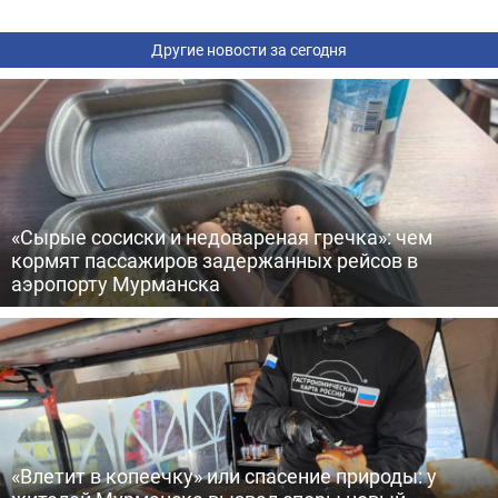
Другие новости за сегодня
«Сырые сосиски и недовареная гречка»: чем
кормят пассажиров задержанных рейсов в
аэропорту Мурманска
«Влетит в копеечку» или спасение природы: у