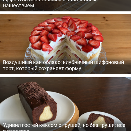
нашествием
Воздушный как облако: клубничный шифоновый
торт, который сохраняет форму
Удивил гостей кексом с грушей, но без груши: все
в восторге