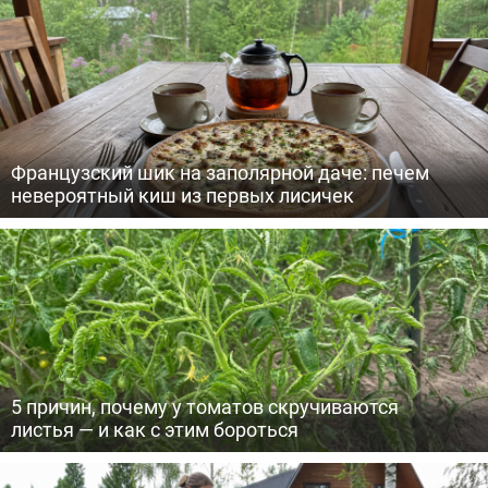
Французский шик на заполярной даче: печем
невероятный киш из первых лисичек
5 причин, почему у томатов скручиваются
листья — и как с этим бороться