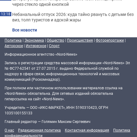
через стекло одной кнопкой
Небанальный отпуск 2026: куда тайно рвануть с детьми без
13:18
виз, толп туристов и адской жары
Все новости
Политика
|
Экономика
|
Общество
|
Происшествия
|
Фоторепортажи
|
Авторское
|
Интересное
|
Спорт
Информационное агентство «Nord-News»
Запись о регистрации средства массовой информации «Nord-News» Эл
№ ФС77-62541 от 27.07.2015 г. выдано Федеральной службой по
надзору в сфере связи, информационных технологий и массовых
коммуникаций (Роскомнадзор).
При полном или частичном использовании материалов ссылка на
«Nord-News» обязательна. Для сетевых изданий обязательна
гиперссылка на сайт «Nord-News».
Учредитель — ООО «ИКС-МАРКЕТ», ИНН 5190310423, ОГРН
1035100155133
Главный редактор — Голямин Максим Сергеевич
О нас
Редакционная политика
Контактная информация
Политика
конфиденциальности