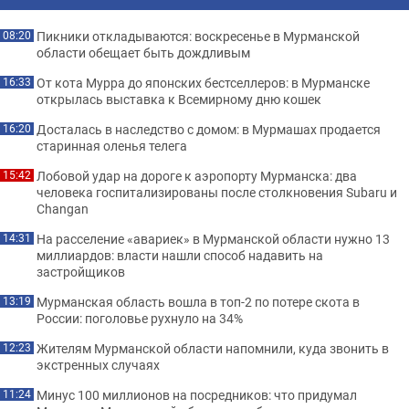
Пикники откладываются: воскресенье в Мурманской
08:20
области обещает быть дождливым
От кота Мурра до японских бестселлеров: в Мурманске
16:33
открылась выставка к Всемирному дню кошек
Досталась в наследство с домом: в Мурмашах продается
16:20
старинная оленья телега
Лобовой удар на дороге к аэропорту Мурманска: два
15:42
человека госпитализированы после столкновения Subaru и
Changan
На расселение «авариек» в Мурманской области нужно 13
14:31
миллиардов: власти нашли способ надавить на
застройщиков
Мурманская область вошла в топ-2 по потере скота в
13:19
России: поголовье рухнуло на 34%
Жителям Мурманской области напомнили, куда звонить в
12:23
экстренных случаях
Минус 100 миллионов на посредников: что придумал
11:24