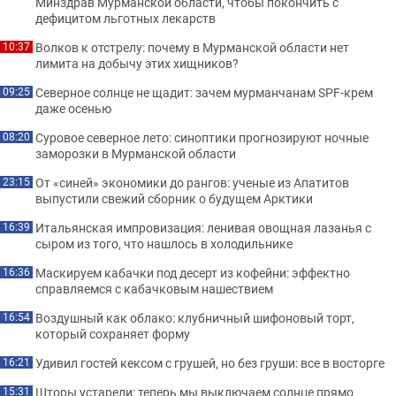
Минздрав Мурманской области, чтобы покончить с
дефицитом льготных лекарств
Волков к отстрелу: почему в Мурманской области нет
10:37
лимита на добычу этих хищников?
Северное солнце не щадит: зачем мурманчанам SPF-крем
09:25
даже осенью
Суровое северное лето: синоптики прогнозируют ночные
08:20
заморозки в Мурманской области
От «синей» экономики до рангов: ученые из Апатитов
23:15
выпустили свежий сборник о будущем Арктики
Итальянская импровизация: ленивая овощная лазанья с
16:39
сыром из того, что нашлось в холодильнике
Маскируем кабачки под десерт из кофейни: эффектно
16:36
справляемся с кабачковым нашествием
Воздушный как облако: клубничный шифоновый торт,
16:54
который сохраняет форму
Удивил гостей кексом с грушей, но без груши: все в восторге
16:21
Шторы устарели: теперь мы выключаем солнце прямо
15:31