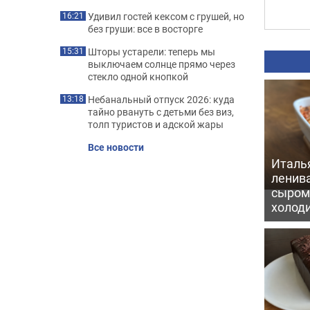
Удивил гостей кексом с грушей, но
16:21
без груши: все в восторге
Шторы устарели: теперь мы
15:31
выключаем солнце прямо через
стекло одной кнопкой
Небанальный отпуск 2026: куда
13:18
тайно рвануть с детьми без виз,
толп туристов и адской жары
Все новости
Италь
ленив
сыром 
холод