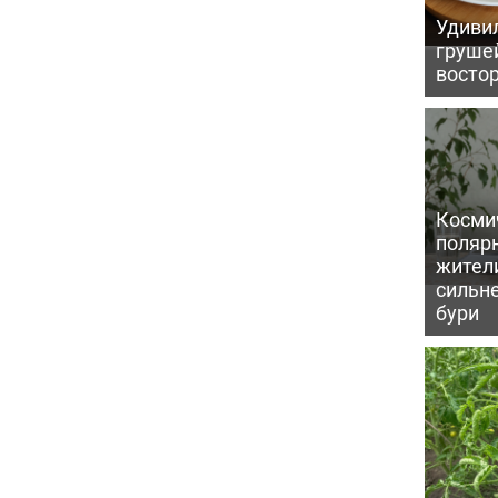
Удивил
грушей
восто
Косми
поляр
жител
сильн
бури