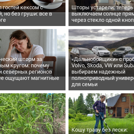
 гостей кексом с
Шторы устарели: тепер
, но без груши: все в
выключаем солнце пря
рге
через стекло одной кно
ческий шторм за
«Дальнобойщики» с про
ным кругом: почему
Volvo, Skoda, VW или Suba
и северных регионов
выбираем надежный
ее ощущают магнитные
полноприводный универ
для семьи
Кошу траву без лески: