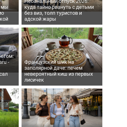
Небанальный отпуск 2026:
ь мы
куда тайно рвануть с детьми
мо
без виз, толп туристов и
пкой
адской жары
бегом:
ru -
Французский шик на
заполярной даче: печем
сал
невероятный киш из первых
лисичек