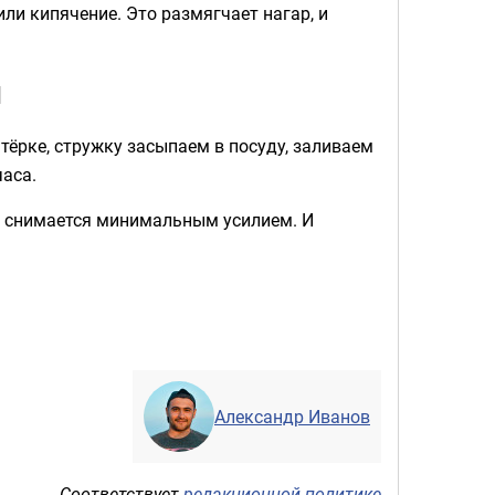
ли кипячение. Это размягчает нагар, и
я
ёрке, стружку засыпаем в посуду, заливаем
часа.
ли снимается минимальным усилием. И
Александр Иванов
Соответствует
редакционной политике