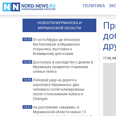
ПОЛИТИКА
ЭК
Пр
НОВОСТИ МУРМАНСКА И
МУРМАНСКОЙ ОБЛАСТИ
до
От кота Мурра до японских
16:33
др
бестселлеров: в Мурманске
открылась выставка к
Всемирному дню кошек
17.05, 0
Досталась в наследство с домом: в
16:20
Мурмашах продается старинная
оленья телега
Лобовой удар на дороге к
15:42
аэропорту Мурманска: два
человека госпитализированы
после столкновения Subaru и
Changan
На расселение «авариек» в
14:31
Мурманской области нужно 13