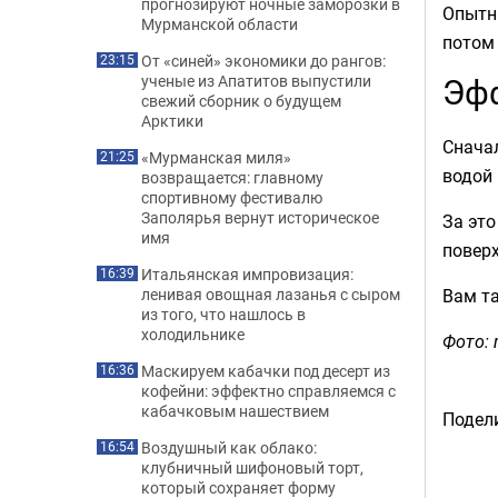
прогнозируют ночные заморозки в
Опытны
Мурманской области
потом 
От «синей» экономики до рангов:
23:15
Эфф
ученые из Апатитов выпустили
свежий сборник о будущем
Арктики
Сначал
«Мурманская миля»
21:25
водой 
возвращается: главному
спортивному фестивалю
Заполярья вернут историческое
За это
имя
поверх
Итальянская импровизация:
16:39
Вам т
ленивая овощная лазанья с сыром
из того, что нашлось в
холодильнике
Фото: 
Маскируем кабачки под десерт из
16:36
кофейни: эффектно справляемся с
кабачковым нашествием
Подели
Воздушный как облако:
16:54
клубничный шифоновый торт,
который сохраняет форму