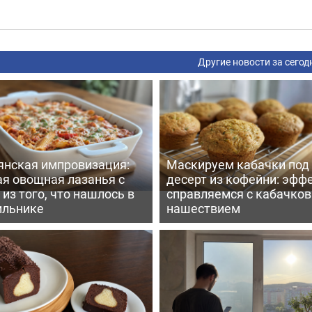
Другие новости за сегод
янская импровизация:
Маскируем кабачки под
ая овощная лазанья с
десерт из кофейни: эфф
из того, что нашлось в
справляемся с кабачко
ильнике
нашествием