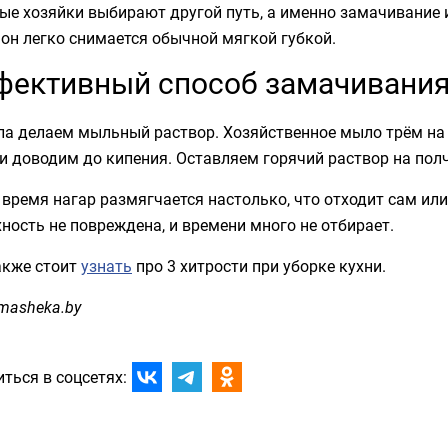
е хозяйки выбирают другой путь, а именно замачивание и
он легко снимается обычной мягкой губкой.
ективный способ замачивани
а делаем мыльный раствор. Хозяйственное мыло трём на т
и доводим до кипения. Оставляем горячий раствор на пол
 время нагар размягчается настолько, что отходит сам и
ность не повреждена, и времени много не отбирает.
акже стоит
узнать
про 3 хитрости при уборке кухни.
masheka.by
ться в соцсетях: