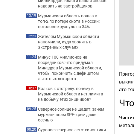
миллиардов: власти нашли способ
надавить на застройщиков
Мурманская область вошла в
13:19
топ-2 по потере скота в России:
поголовье рухнуло на 34%
Жителям Мурманской области
12:23
напомнили, куда звонить в
экстренных случаях
Минус 100 миллионов на
11:24
посредников: что придумал
Минздрав Мурманской области,
чтобы покончить с дефицитом
Пригор
льготных лекарств
выкину
Волков к отстрелу: почему в
10:37
это тя
Мурманской области нет лимита
на добычу этих хищников?
Что
Северное солнце не щадит: зачем
09:25
мурманчанам SPF-крем даже
Чистит
осенью
металл
Суровое северное лето: синоптики
08:20