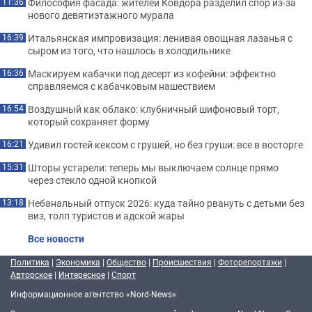
Философия фасада: жителей Ковдора разделил спор из-за
11:36
нового девятиэтажного мурала
Итальянская импровизация: ленивая овощная лазанья с
16:39
сыром из того, что нашлось в холодильнике
Маскируем кабачки под десерт из кофейни: эффектно
16:36
справляемся с кабачковым нашествием
Воздушный как облако: клубничный шифоновый торт,
16:54
который сохраняет форму
Удивил гостей кексом с грушей, но без груши: все в восторге
16:21
Шторы устарели: теперь мы выключаем солнце прямо
15:31
через стекло одной кнопкой
Небанальный отпуск 2026: куда тайно рвануть с детьми без
13:18
виз, толп туристов и адской жары
Все новости
Политика
|
Экономика
|
Общество
|
Происшествия
|
Фоторепортажи
|
Авторское
|
Интересное
|
Спорт
Информационное агентство «Nord-News»