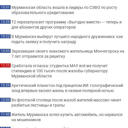
Мурманская область вошла в лидеры по СЗФО по росту
13:31
образовательного кредитования
Т2 перезапускает программу «Выгодно вместе» — теперь и
13:29
для абонентов других операторов
В Мурманске выберут лучшего народного дружинника: как
13:22
подать заявку и получить награду
Зарезавшая своего знакомого жительница Мончегорска на
13:05
7 лет отправится за решетку
Сработала огласка: студентка МАУ всё же получит
12:25
стипендию в 100 тысяч после жалобы губернатору
Мурманской области
Арктический планктон под прицелом ИИ: голографический
12:23
зонд впервые заснял жизнь в океане полярной ночью
Во флотской столице после жалоб жителей массово чинят
12:03
разбитые лестницы и трапы
Житель Мурманска хотел купить автомобиль, но нарвался
11:43
на мошенников