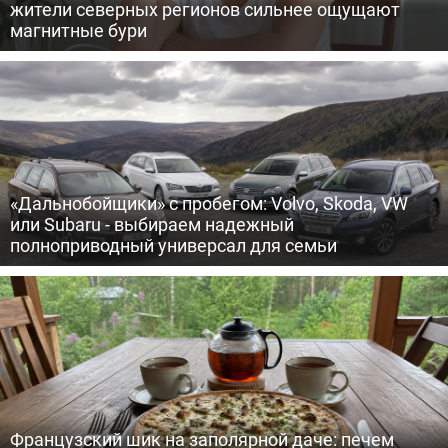
жители северных регионов сильнее ощущают
магнитные бури
«Дальнобойщики» с пробегом: Volvo, Skoda, VW
или Subaru - выбираем надежный
полноприводный универсал для семьи
Французский шик на заполярной даче: печем