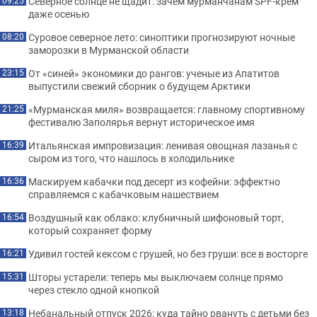
Северное солнце не щадит: зачем мурманчанам SPF-крем
09:25
даже осенью
Суровое северное лето: синоптики прогнозируют ночные
08:20
заморозки в Мурманской области
От «синей» экономики до рангов: ученые из Апатитов
23:15
выпустили свежий сборник о будущем Арктики
«Мурманская миля» возвращается: главному спортивному
21:25
фестивалю Заполярья вернут историческое имя
Итальянская импровизация: ленивая овощная лазанья с
16:39
сыром из того, что нашлось в холодильнике
Маскируем кабачки под десерт из кофейни: эффектно
16:36
справляемся с кабачковым нашествием
Воздушный как облако: клубничный шифоновый торт,
16:54
который сохраняет форму
Удивил гостей кексом с грушей, но без груши: все в восторге
16:21
Шторы устарели: теперь мы выключаем солнце прямо
15:31
через стекло одной кнопкой
Небанальный отпуск 2026: куда тайно рвануть с детьми без
13:18