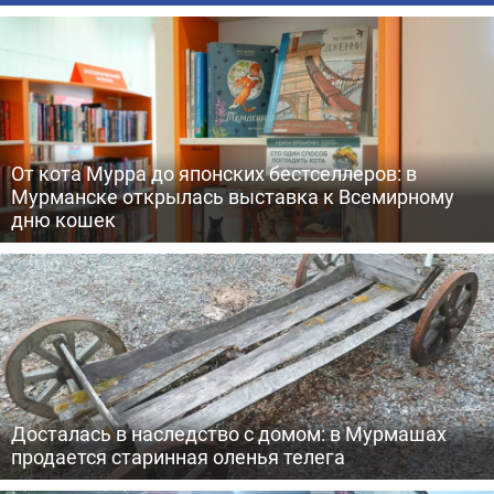
От кота Мурра до японских бестселлеров: в
Мурманске открылась выставка к Всемирному
дню кошек
Досталась в наследство с домом: в Мурмашах
продается старинная оленья телега