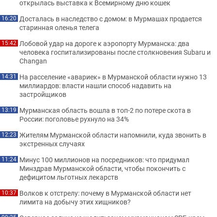
открылась выставка к Всемирному дню кошек
Досталась в наследство с домом: в Мурмашах продается
16:20
старинная оленья телега
Лобовой удар на дороге к аэропорту Мурманска: два
15:42
человека госпитализированы после столкновения Subaru и
Changan
На расселение «авариек» в Мурманской области нужно 13
14:31
миллиардов: власти нашли способ надавить на
застройщиков
Мурманская область вошла в топ-2 по потере скота в
13:19
России: поголовье рухнуло на 34%
Жителям Мурманской области напомнили, куда звонить в
12:23
экстренных случаях
Минус 100 миллионов на посредников: что придумал
11:24
Минздрав Мурманской области, чтобы покончить с
дефицитом льготных лекарств
Волков к отстрелу: почему в Мурманской области нет
10:37
лимита на добычу этих хищников?