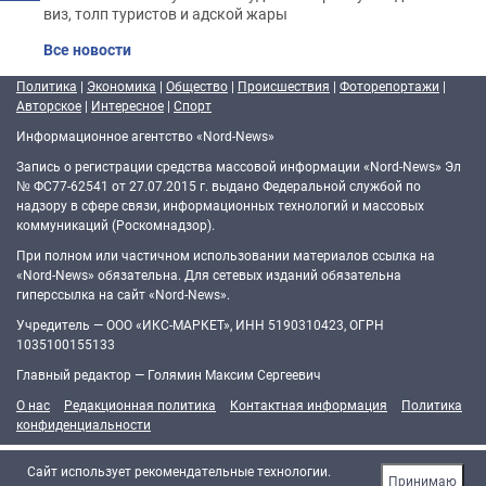
виз, толп туристов и адской жары
Все новости
Политика
|
Экономика
|
Общество
|
Происшествия
|
Фоторепортажи
|
Авторское
|
Интересное
|
Спорт
Информационное агентство «Nord-News»
Запись о регистрации средства массовой информации «Nord-News» Эл
№ ФС77-62541 от 27.07.2015 г. выдано Федеральной службой по
надзору в сфере связи, информационных технологий и массовых
коммуникаций (Роскомнадзор).
При полном или частичном использовании материалов ссылка на
«Nord-News» обязательна. Для сетевых изданий обязательна
гиперссылка на сайт «Nord-News».
Учредитель — ООО «ИКС-МАРКЕТ», ИНН 5190310423, ОГРН
1035100155133
Главный редактор — Голямин Максим Сергеевич
О нас
Редакционная политика
Контактная информация
Политика
конфиденциальности
Cайт использует рекомендательные технологии.
Принимаю