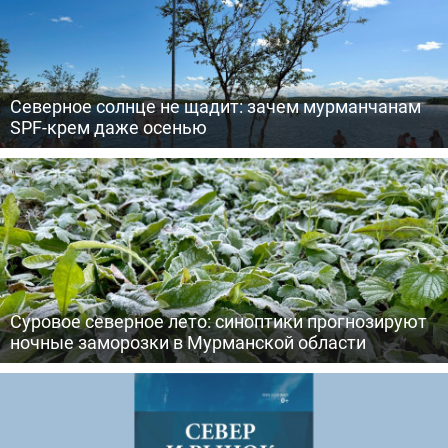
Северное солнце не щадит: зачем мурманчанам
SPF-крем даже осенью
Суровое северное лето: синоптики прогнозируют
ночные заморозки в Мурманской области