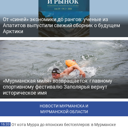
От «синей» экономики до рангов: ученые из
Апатитов выпустили свежий сборник о будущем
Арктики
«Мурманская миля» возвращается: главному
спортивному фестивалю Заполярья вернут
историческое имя
НОВОСТИ МУРМАНСКА И
МУРМАНСКОЙ ОБЛАСТИ
От кота Мурра до японских бестселлеров: в Мурманске
16:33