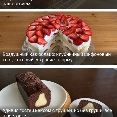
нашествием
Воздушный как облако: клубничный шифоновый
торт, который сохраняет форму
Удивил гостей кексом с грушей, но без груши: все
в восторге