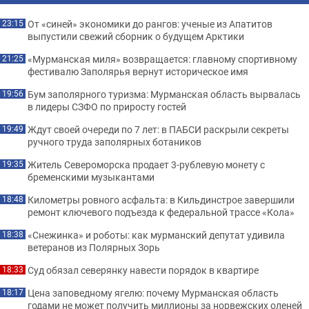
От «синей» экономики до рангов: ученые из Апатитов
23:15
выпустили свежий сборник о будущем Арктики
«Мурманская миля» возвращается: главному спортивному
21:25
фестивалю Заполярья вернут историческое имя
Бум заполярного туризма: Мурманская область вырвалась
19:56
в лидеры СЗФО по приросту гостей
Ждут своей очереди по 7 лет: в ПАБСИ раскрыли секреты
19:49
ручного труда заполярных ботаников
Житель Североморска продает 3-рублевую монету с
19:35
бременскими музыкантами
Километры ровного асфальта: в Кильдинстрое завершили
18:48
ремонт ключевого подъезда к федеральной трассе «Кола»
«Снежинка» и роботы: как мурманский депутат удивила
18:38
ветеранов из Полярных Зорь
Суд обязал северянку навести порядок в квартире
18:33
Цена заповедному ягелю: почему Мурманская область
18:17
годами не может получить миллионы за норвежских оленей