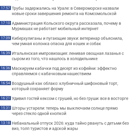
Трубы задержались на Урале: в Североморске назвали
17:57
новые сроки завершения ремонта на Комсомольской
Администрация Кольского округа рассказала, почему в
17:10
Мурмашах не работает мобильный интернет
Киберхулиганы и пугающие звуки: ветеринар объяснила,
17:09
чем умная колонка опасна для кошек и собак
Итальянская импровизация: ленивая овощная лазанья с
16:39
сыром из того, что нашлось в холодильнике
Маскируем кабачки под десерт из кофейни: эффектно
16:36
справляемся с кабачковым нашествием
Воздушный как облако: клубничный шифоновый торт,
16:54
который сохраняет форму
Удивил гостей кексом с грушей, но без груши: все в восторге
16:21
Шторы устарели: теперь мы выключаем солнце прямо
15:31
через стекло одной кнопкой
Небанальный отпуск 2026: куда тайно рвануть с детьми без
13:18
виз, толп туристов и адской жары