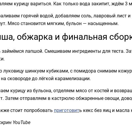
ляем курицу вариться. Как только вода закипит, ждём 3 м
аливаем горячей водой, добавляем соль, лавровый лист и
нут. Мясо становится мягким, бульон — насыщенным.
ша, обжарка и финальная сбор
ь займёмся лапшой. Смешиваем ингредиенты для теста. За
и.
ю луковицу шинкуем кубиками, с помидора снимаем кожур
на сковороде до лёгкой карамелизации.
ем курицу из бульона, отделяем мясо от костей и возвра
т. Затем отправляем в кастрюлю обжаренные овощи, довод
акже стоит попробовать
приготовит
ь кекс без яиц и масла 
скрин YouTube