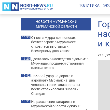
ПОЛИТИКА
ЭК
Го
НОВОСТИ МУРМАНСКА И
МУРМАНСКОЙ ОБЛАСТИ
на
От кота Мурра до японских
16:33
и 
бестселлеров: в Мурманске
открылась выставка к
Всемирному дню кошек
22.05, 2
Досталась в наследство с домом: в
16:20
Мурмашах продается старинная
оленья телега
Лобовой удар на дороге к
15:42
аэропорту Мурманска: два
человека госпитализированы
после столкновения Subaru и
Changan
На расселение «авариек» в
14:31
Мурманской области нужно 13