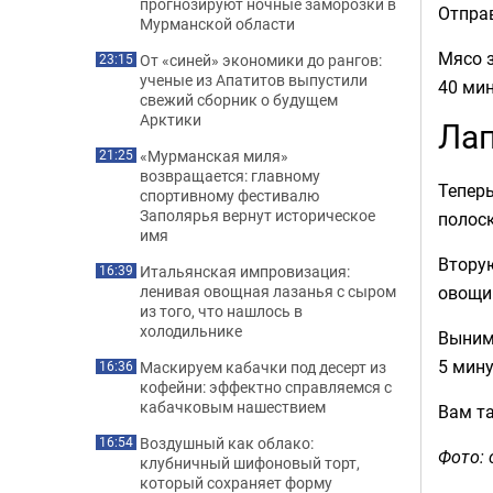
прогнозируют ночные заморозки в
Отправ
Мурманской области
Мясо з
От «синей» экономики до рангов:
23:15
ученые из Апатитов выпустили
40 ми
свежий сборник о будущем
Арктики
Лап
«Мурманская миля»
21:25
возвращается: главному
Тепер
спортивному фестивалю
Заполярья вернут историческое
полоск
имя
Втору
Итальянская импровизация:
16:39
овощи 
ленивая овощная лазанья с сыром
из того, что нашлось в
холодильнике
Вынима
5 мину
Маскируем кабачки под десерт из
16:36
кофейни: эффектно справляемся с
кабачковым нашествием
Вам т
Воздушный как облако:
16:54
Фото: 
клубничный шифоновый торт,
который сохраняет форму