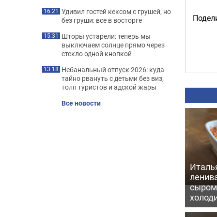
Удивил гостей кексом с грушей, но
16:21
Подели
без груши: все в восторге
Шторы устарели: теперь мы
15:31
выключаем солнце прямо через
стекло одной кнопкой
Небанальный отпуск 2026: куда
13:18
тайно рвануть с детьми без виз,
толп туристов и адской жары
Все новости
Италь
ленив
сыром 
холод