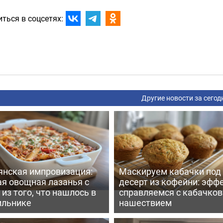
ться в соцсетях:
Другие новости за сегод
янская импровизация:
Маскируем кабачки под
ая овощная лазанья с
десерт из кофейни: эфф
из того, что нашлось в
справляемся с кабачко
ильнике
нашествием