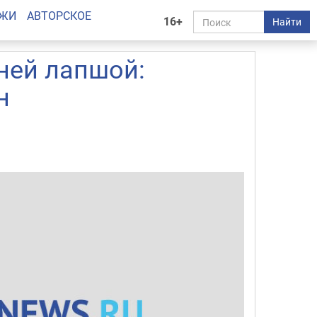
АЖИ
АВТОРСКОЕ
16+
Найти
ней лапшой:
н