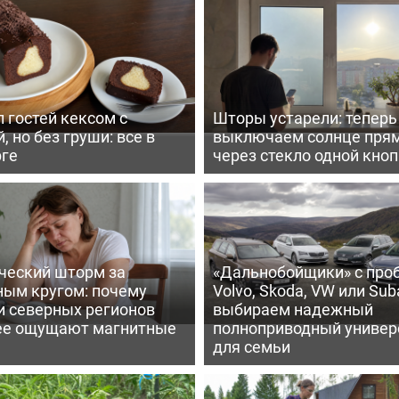
 гостей кексом с
Шторы устарели: тепер
, но без груши: все в
выключаем солнце пря
рге
через стекло одной кно
ческий шторм за
«Дальнобойщики» с про
ным кругом: почему
Volvo, Skoda, VW или Suba
и северных регионов
выбираем надежный
ее ощущают магнитные
полноприводный универ
для семьи