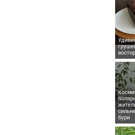
Удивил
грушей
восто
Косми
поляр
жител
сильн
бури