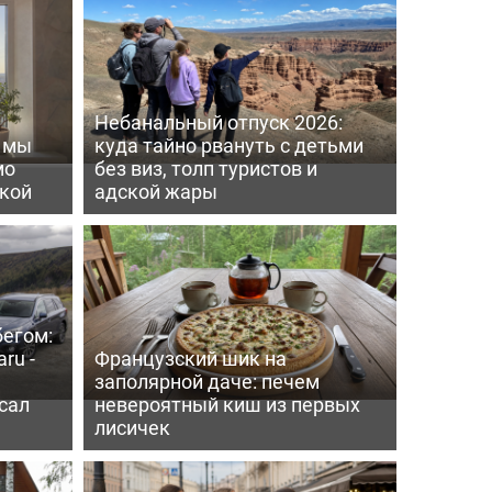
Небанальный отпуск 2026:
ь мы
куда тайно рвануть с детьми
мо
без виз, толп туристов и
пкой
адской жары
бегом:
ru -
Французский шик на
заполярной даче: печем
сал
невероятный киш из первых
лисичек