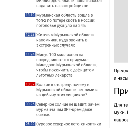
миллиардов: власти нашли способ
надавить на застройщиков
Мурманская область вошла в
13:19
топ-2 по потере скота в России:
поголовье рухнуло на 34%
Жителям Мурманской области
12:23
напомнили, куда звонить в
экстренных случаях
Минус 100 миллионов на
11:24
посредников: что придумал
Минздрав Мурманской области,
чтобы покончить с дефицитом
Предла
льготных лекарств
и нас
Волков к отстрелу: почему в
10:37
При
Мурманской области нет лимита
на добычу этих хищников?
Северное солнце не щадит: зачем
Для те
09:25
мурманчанам SPF-крем даже
муки. 
осенью
лавров
Суровое северное лето: синоптики
08:20