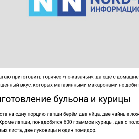
гаю приготовить горячее «по-казачьи», да ещё с домашне
ыщенный вкус, которых магазинными макаронами не добит
готовление бульона и курицы
ста на одну порцию лапши берём два яйца, две чайные ло
Кроме лапши, понадобятся 600 граммов курицы, два с поло
ых листа, две луковицы и один помидор.