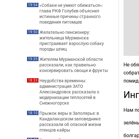
«Собаки не умеют обижаться»:
19:54
глава РКФ Голубев объяснил
истинные причины странного
поведения питомцев
Желательно пенсионеру:
19:50
жительница Мурманска
пристраивает взрослую собаку
породы шпиц
Жителям Мурманской области
19:35
Не обя
рассказали, как правильно
консервировать овощи и фрукты
собрат
помид
Неудобства временны:
18:33
администрация ЗАТО
Ин
Александровск рассказала о
модернизации теплосетей в
Снежногорске
Нам по
Прыжок веры в Заполярье: в
18:10
Кандалакшском заповеднике
зелёны
рассказали об опасной жизни
птенцов кайры
болгар