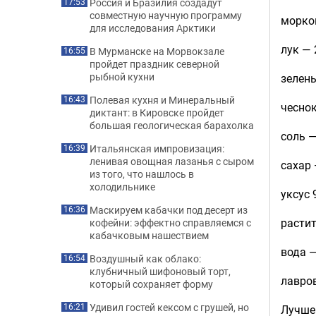
Россия и Бразилия создадут
17:53
совместную научную программу
морков
для исследования Арктики
лук — 
В Мурманске на Морвокзале
16:55
пройдет праздник северной
рыбной кухни
зелень
Полевая кухня и Минеральный
16:43
чеснок
диктант: в Кировске пройдет
большая геологическая барахолка
соль — 
Итальянская импровизация:
16:39
ленивая овощная лазанья с сыром
сахар —
из того, что нашлось в
холодильнике
уксус 
Маскируем кабачки под десерт из
16:36
растит
кофейни: эффектно справляемся с
кабачковым нашествием
вода —
Воздушный как облако:
16:54
клубничный шифоновый торт,
лавров
который сохраняет форму
Удивил гостей кексом с грушей, но
16:21
Лучше 