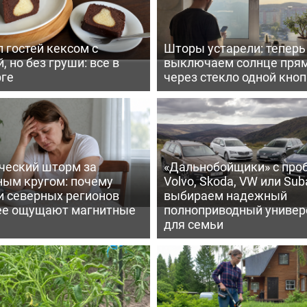
 гостей кексом с
Шторы устарели: тепер
, но без груши: все в
выключаем солнце пря
рге
через стекло одной кно
ческий шторм за
«Дальнобойщики» с про
ным кругом: почему
Volvo, Skoda, VW или Suba
и северных регионов
выбираем надежный
ее ощущают магнитные
полноприводный универ
для семьи