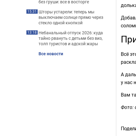
без груши: все в восторге
дольк
Шторы устарели: теперь мы
15:31
Добавл
выключаем солнце прямо через
стекло одной кнопкой
соломк
Небанальный отпуск 2026: куда
13:18
При
тайно рвануть с детьми без виз,
толп туристов и адской жары
Всё эт
Все новости
раскла
А даль
у нас 
Вам т
Фото: 
Подели