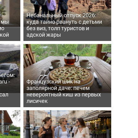
Небанальный отпуск 2026:
ь мы
куда тайно рвануть с детьми
мо
без виз, толп туристов и
пкой
адской жары
бегом:
ru -
Французский шик на
заполярной даче: печем
сал
невероятный киш из первых
лисичек