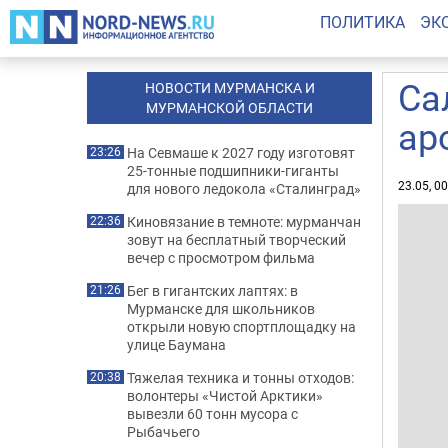
ПОЛИТИКА
ЭК
Са
НОВОСТИ МУРМАНСКА И
МУРМАНСКОЙ ОБЛАСТИ
ар
На Севмаше к 2027 году изготовят
23:26
25-тонные подшипники-гиганты
23.05, 0
для нового ледокола «Сталинград»
Киновязание в темноте: мурманчан
22:36
зовут на бесплатный творческий
вечер с просмотром фильма
Бег в гигантских лаптях: в
21:26
Мурманске для школьников
открыли новую спортплощадку на
улице Баумана
Тяжелая техника и тонны отходов:
20:38
волонтеры «Чистой Арктики»
вывезли 60 тонн мусора с
Рыбачьего