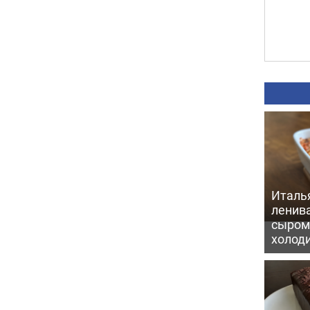
Италь
ленив
сыром 
холод