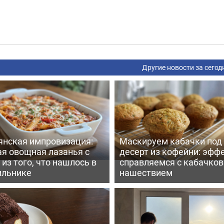
Другие новости за сегод
янская импровизация:
Маскируем кабачки под
ая овощная лазанья с
десерт из кофейни: эфф
из того, что нашлось в
справляемся с кабачко
ильнике
нашествием