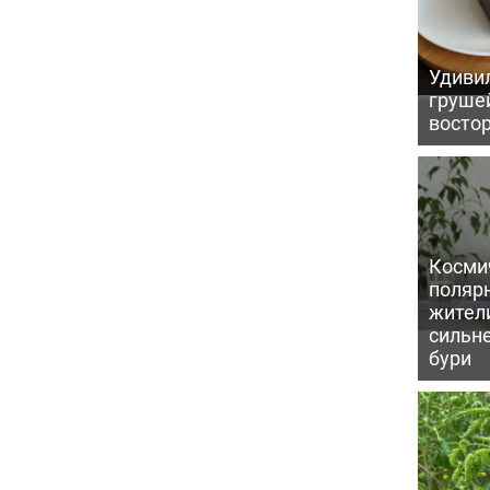
Удивил
грушей
восто
Косми
поляр
жител
сильн
бури