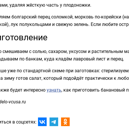
ами, удаляя жёсткую часть у плодоножки.
яем болгарский перец соломкой, морковь по-корейски (на
ой), лук полукольцами и свежую зелень. Если любите остр
готовление
о смешиваем с солью, сахаром, уксусом и растительным ма
дываем по банкам, куда кладём лавровый лист и перец.
ше уже по стандартной схеме при заготовках: стерилизуем
на зиму готов салат, который подойдёт практически к люб
акже будет интересно
узнать
, как приготовить банановый п
delo-vcusa.ru
ться в соцсетях: