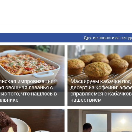
Другие новости за сегод
янская импровизация:
Маскируем кабачки под
ая овощная лазанья с
десерт из кофейни: эфф
из того, что нашлось в
справляемся с кабачко
ильнике
нашествием