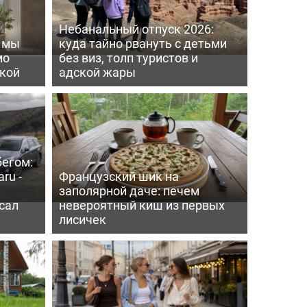
Небанальный отпуск 2026:
ь мы
куда тайно рвануть с детьми
мо
без виз, толп туристов и
пкой
адской жары
бегом:
ru -
Французский шик на
заполярной даче: печем
сал
невероятный киш из первых
лисичек