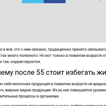
 и всё, что с ним связано, традиционно принято связывать
тах много полезного. Но вот только в пожилом возрасте о
 так, корректируются.
ему после 55 стоит избегать ж
о себе молочная продукция в пожилом возрасте не вредна
ть жирных видов продукции. Из-за них повышается уровен
лительные процессы в организме.
ы уже достигли этого возраста и очень любите молочную