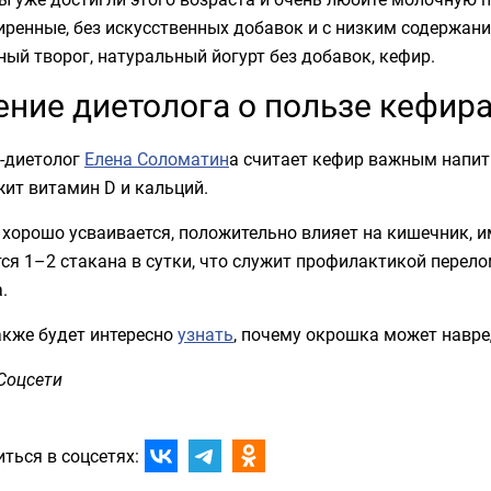
ренные, без искусственных добавок и с низким содержани
ый творог, натуральный йогурт без добавок, кефир.
ние диетолога о пользе кефир
ч-диетолог
Елена Соломатин
а считает кефир важным напитк
ит витамин D и кальций.
хорошо усваивается, положительно влияет на кишечник, и
ся 1–2 стакана в сутки, что служит профилактикой перело
.
акже будет интересно
узнать
, почему окрошка может навре
Соцсети
ться в соцсетях: