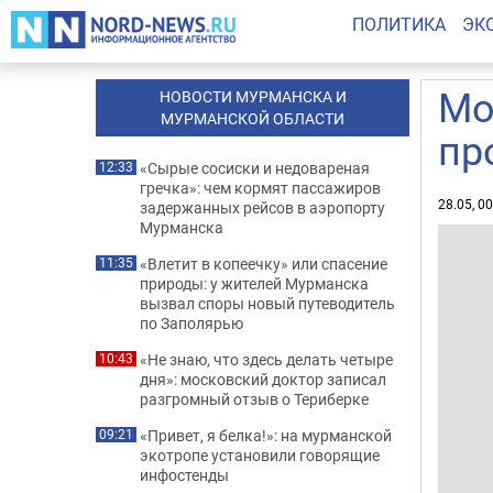
ПОЛИТИКА
ЭК
Мо
НОВОСТИ МУРМАНСКА И
МУРМАНСКОЙ ОБЛАСТИ
пр
«Сырые сосиски и недовареная
12:33
гречка»: чем кормят пассажиров
28.05, 0
задержанных рейсов в аэропорту
Мурманска
«Влетит в копеечку» или спасение
11:35
природы: у жителей Мурманска
вызвал споры новый путеводитель
по Заполярью
«Не знаю, что здесь делать четыре
10:43
дня»: московский доктор записал
разгромный отзыв о Териберке
«Привет, я белка!»: на мурманской
09:21
экотропе установили говорящие
инфостенды