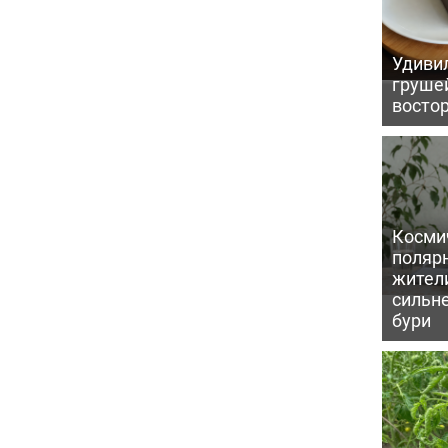
Удивил
грушей
восто
Косми
поляр
жител
сильн
бури