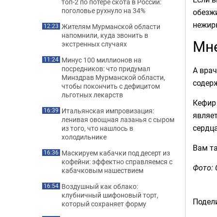
топ-2 по потере скота в России:
поголовье рухнуло на 34%
обезжи
нежирн
Жителям Мурманской области
12:23
напомнили, куда звонить в
Мне
экстренных случаях
Минус 100 миллионов на
11:24
посредников: что придумал
А вра
Минздрав Мурманской области,
содерж
чтобы покончить с дефицитом
льготных лекарств
Кефир 
Итальянская импровизация:
16:39
являет
ленивая овощная лазанья с сыром
сердца
из того, что нашлось в
холодильнике
Вам т
Маскируем кабачки под десерт из
16:36
кофейни: эффектно справляемся с
Фото: 
кабачковым нашествием
Воздушный как облако:
16:54
клубничный шифоновый торт,
Подели
который сохраняет форму