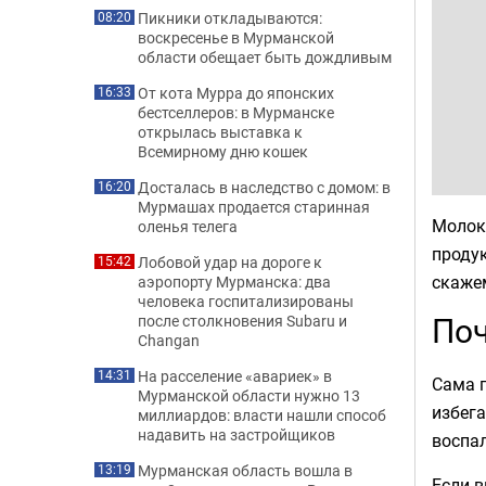
Пикники откладываются:
08:20
воскресенье в Мурманской
области обещает быть дождливым
От кота Мурра до японских
16:33
бестселлеров: в Мурманске
открылась выставка к
Всемирному дню кошек
Досталась в наследство с домом: в
16:20
Мурмашах продается старинная
Молоко
оленья телега
продук
Лобовой удар на дороге к
15:42
скажем
аэропорту Мурманска: два
человека госпитализированы
Поч
после столкновения Subaru и
Changan
На расселение «авариек» в
14:31
Сама п
Мурманской области нужно 13
избега
миллиардов: власти нашли способ
надавить на застройщиков
воспа
Мурманская область вошла в
13:19
Если в