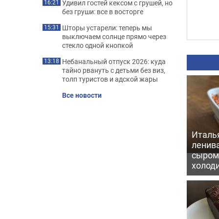
Удивил гостей кексом с грушей, но
16:21
без груши: все в восторге
Шторы устарели: теперь мы
15:31
выключаем солнце прямо через
стекло одной кнопкой
Небанальный отпуск 2026: куда
13:18
тайно рвануть с детьми без виз,
толп туристов и адской жары
Все новости
Италь
ленив
сыром 
холод