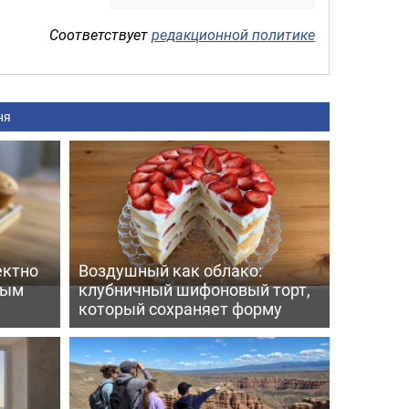
Соответствует
редакционной политике
ня
ектно
Воздушный как облако:
вым
клубничный шифоновый торт,
который сохраняет форму