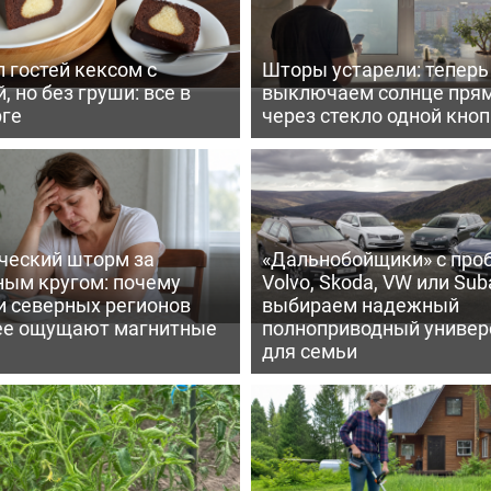
 гостей кексом с
Шторы устарели: тепер
, но без груши: все в
выключаем солнце пря
рге
через стекло одной кно
ческий шторм за
«Дальнобойщики» с про
ным кругом: почему
Volvo, Skoda, VW или Suba
и северных регионов
выбираем надежный
ее ощущают магнитные
полноприводный универ
для семьи