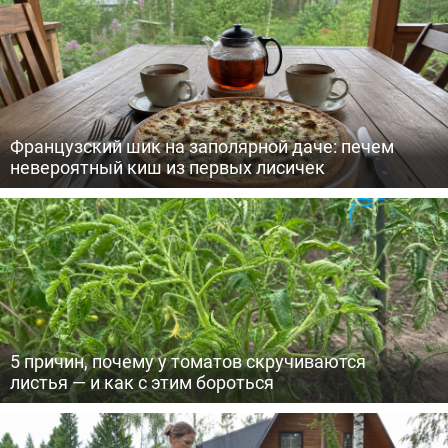
Французский шик на заполярной даче: печем
невероятный киш из первых лисичек
5 причин, почему у томатов скручиваются
листья — и как с этим бороться