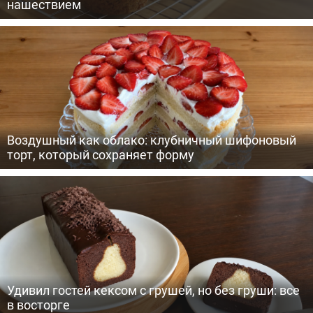
нашествием
Воздушный как облако: клубничный шифоновый
торт, который сохраняет форму
Удивил гостей кексом с грушей, но без груши: все
в восторге