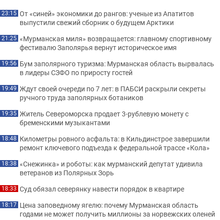
От «синей» экономики до рангов: ученые из Апатитов
23:15
выпустили свежий сборник о будущем Арктики
«Мурманская миля» возвращается: главному спортивному
21:25
фестивалю Заполярья вернут историческое имя
Бум заполярного туризма: Мурманская область вырвалась
19:56
в лидеры СЗФО по приросту гостей
Ждут своей очереди по 7 лет: в ПАБСИ раскрыли секреты
19:49
ручного труда заполярных ботаников
Житель Североморска продает 3-рублевую монету с
19:35
бременскими музыкантами
Километры ровного асфальта: в Кильдинстрое завершили
18:48
ремонт ключевого подъезда к федеральной трассе «Кола»
«Снежинка» и роботы: как мурманский депутат удивила
18:38
ветеранов из Полярных Зорь
Суд обязал северянку навести порядок в квартире
18:33
Цена заповедному ягелю: почему Мурманская область
18:17
годами не может получить миллионы за норвежских оленей