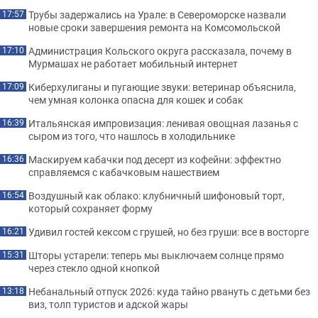
Трубы задержались на Урале: в Североморске назвали
17:57
новые сроки завершения ремонта на Комсомольской
Администрация Кольского округа рассказала, почему в
17:10
Мурмашах не работает мобильный интернет
Киберхулиганы и пугающие звуки: ветеринар объяснила,
17:09
чем умная колонка опасна для кошек и собак
Итальянская импровизация: ленивая овощная лазанья с
16:39
сыром из того, что нашлось в холодильнике
Маскируем кабачки под десерт из кофейни: эффектно
16:36
справляемся с кабачковым нашествием
Воздушный как облако: клубничный шифоновый торт,
16:54
который сохраняет форму
Удивил гостей кексом с грушей, но без груши: все в восторге
16:21
Шторы устарели: теперь мы выключаем солнце прямо
15:31
через стекло одной кнопкой
Небанальный отпуск 2026: куда тайно рвануть с детьми без
13:18
виз, толп туристов и адской жары