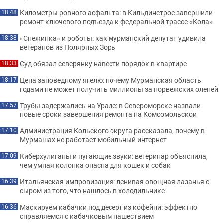
Километры ровного асфальта: в Кильдинстрое завершили
18:48
ремонт ключевого подъезда к федеральной трассе «Кола»
«Снежинка» и роботы: как мурманский депутат удивила
18:38
ветеранов из Полярных Зорь
Суд обязал северянку навести порядок в квартире
18:33
Цена заповедному ягелю: почему Мурманская область
18:17
годами не может получить миллионы за норвежских оленей
Трубы задержались на Урале: в Североморске назвали
17:57
новые сроки завершения ремонта на Комсомольской
Администрация Кольского округа рассказала, почему в
17:10
Мурмашах не работает мобильный интернет
Киберхулиганы и пугающие звуки: ветеринар объяснила,
17:09
чем умная колонка опасна для кошек и собак
Итальянская импровизация: ленивая овощная лазанья с
16:39
сыром из того, что нашлось в холодильнике
Маскируем кабачки под десерт из кофейни: эффектно
16:36
справляемся с кабачковым нашествием