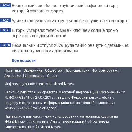
Воздушный как облако: клубничный шифоновый торт,
16:54
который сохраняет форму
Удивил гостей кексом с грушей, но без груши: все в восторге
16:21
Шторы устарели: теперь мы выключаем солнце прямо
15:31
через стекло одной кнопкой
Небанальный отпуск 2026: куда тайно рвануть с детьми без
13:18
виз, толп туристов и адской жары
Все новости
Политика
|
Экономика
|
Общество
|
Происшествия
|
Фоторепортажи
|
Авторское
|
Интересное
|
Спорт
Информационное агентство «Nord-News»
Запись о регистрации средства массовой информации «Nord-News» Эл
№ ФС77-62541 от 27.07.2015 г. выдано Федеральной службой по
надзору в сфере связи, информационных технологий и массовых
коммуникаций (Роскомнадзор).
При полном или частичном использовании материалов ссылка на
«Nord-News» обязательна. Для сетевых изданий обязательна
гиперссылка на сайт «Nord-News».