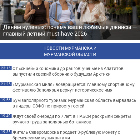
Деним нулевых: почему ваши любимые джинсы —
главный летний must-have 2026
НОВОСТИ МУРМАНСКА И
МУРМАНСКОЙ ОБЛАСТИ
От «синей» экономики до рангов: ученые из Апатитов
23:15
выпустили свежий сборник о будущем Арктики
«Мурманская миля» возвращается: главному спортивному
21:25
фестивалю Заполярья вернут историческое имя
Бум заполярного туризма: Мурманская область вырвалась
19:56
в лидеры СЗФО по приросту гостей
Ждут своей очереди по 7 лет: в ПАБСИ раскрыли секреты
19:49
ручного труда заполярных ботаников
Житель Североморска продает 3-рублевую монету с
19:35
бременскими музыкантами