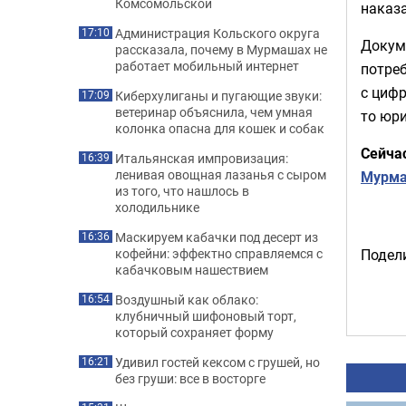
Комсомольской
наказа
Администрация Кольского округа
17:10
Докум
рассказала, почему в Мурмашах не
работает мобильный интернет
потреб
с цифр
Киберхулиганы и пугающие звуки:
17:09
ветеринар объяснила, чем умная
то юри
колонка опасна для кошек и собак
Сейча
Итальянская импровизация:
16:39
ленивая овощная лазанья с сыром
Мурма
из того, что нашлось в
холодильнике
Маскируем кабачки под десерт из
16:36
кофейни: эффектно справляемся с
Подели
кабачковым нашествием
Воздушный как облако:
16:54
клубничный шифоновый торт,
который сохраняет форму
Удивил гостей кексом с грушей, но
16:21
без груши: все в восторге