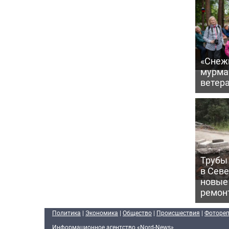
«Снежи
мурма
ветер
Трубы 
в Сев
новые
ремон
Политика
|
Экономика
|
Общество
|
Происшествия
|
Фоторе
Информационное агентство «Nord-News»