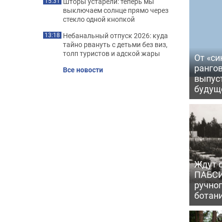
Шторы устарели: теперь мы
15:31
выключаем солнце прямо через
стекло одной кнопкой
Небанальный отпуск 2026: куда
13:18
тайно рвануть с детьми без виз,
толп туристов и адской жары
От «си
рангов
Все новости
выпус
будущ
Ждут с
ПАБСИ
ручно
ботан