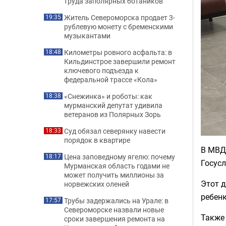
труда заполярных ботаников
Житель Североморска продает 3-
19:35
рублевую монету с бременскими
музыкантами
Километры ровного асфальта: в
18:48
Кильдинстрое завершили ремонт
ключевого подъезда к
федеральной трассе «Кола»
«Снежинка» и роботы: как
18:38
мурманский депутат удивила
ветеранов из Полярных Зорь
Суд обязал северянку навести
18:33
порядок в квартире
В МВД
Цена заповедному ягелю: почему
18:17
Госусл
Мурманская область годами не
может получить миллионы за
Этот д
норвежских оленей
ребенк
Трубы задержались на Урале: в
17:57
Североморске назвали новые
Также 
сроки завершения ремонта на