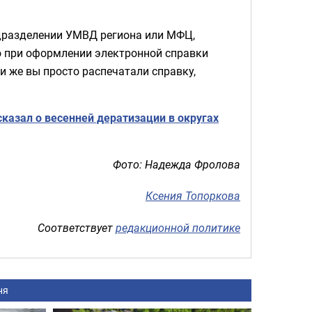
дразделении УМВД региона или МФЦ,
то при оформлении электронной справки
и же вы просто распечатали справку,
казал о весенней дератизации в округах
Фото: Надежда Фролова
Ксения Топоркова
Соответствует
редакционной политике
ня