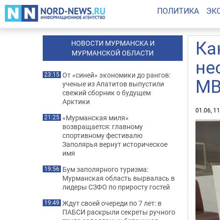
ПОЛИТИКА
ЭК
Ка
НОВОСТИ МУРМАНСКА И
МУРМАНСКОЙ ОБЛАСТИ
не
От «синей» экономики до рангов:
23:15
М
ученые из Апатитов выпустили
свежий сборник о будущем
Арктики
01.06, 1
«Мурманская миля»
21:25
возвращается: главному
спортивному фестивалю
Заполярья вернут историческое
имя
Бум заполярного туризма:
19:56
Мурманская область вырвалась в
лидеры СЗФО по приросту гостей
Ждут своей очереди по 7 лет: в
19:49
ПАБСИ раскрыли секреты ручного