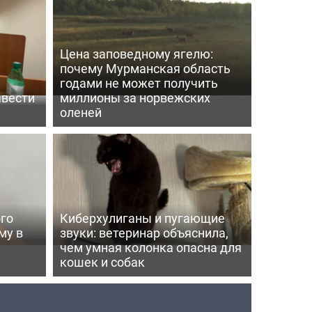
Цена заповедному ягелю:
почему Мурманская область
годами не может получить
авести
миллионы за норвежских
оленей
го
Киберхулиганы и пугающие
му в
звуки: ветеринар объяснила,
чем умная колонка опасна для
кошек и собак