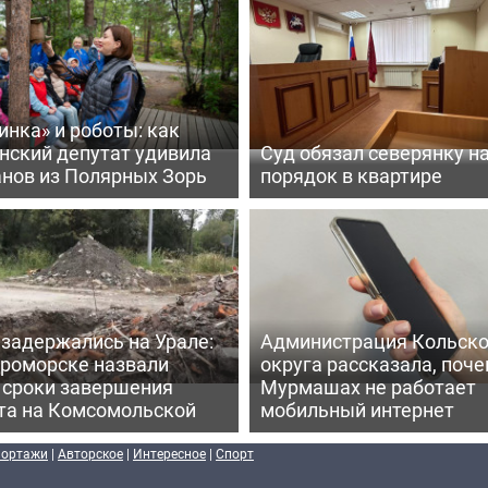
нка» и роботы: как
нский депутат удивила
Суд обязал северянку н
анов из Полярных Зорь
порядок в квартире
задержались на Урале:
Администрация Кольско
ероморске назвали
округа рассказала, поче
 сроки завершения
Мурмашах не работает
та на Комсомольской
мобильный интернет
портажи
|
Авторское
|
Интересное
|
Спорт