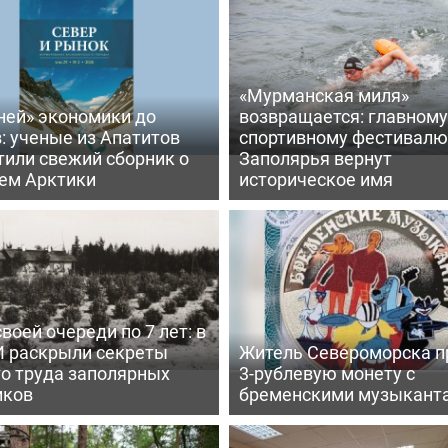
«Мурманская миля»
ней» экономики до
возвращается: главному
: ученые из Апатитов
спортивному фестивалю
тили свежий сборник о
Заполярья вернут
ем Арктики
историческое имя
воей очереди по 7 лет: в
 раскрыли секреты
Житель Североморска п
го труда заполярных
3-рублевую монету с
иков
бременскими музыкант