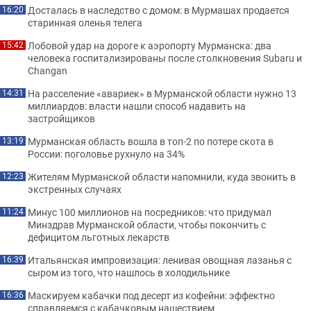
Досталась в наследство с домом: в Мурмашах продается
16:20
старинная оленья телега
Лобовой удар на дороге к аэропорту Мурманска: два
15:42
человека госпитализированы после столкновения Subaru и
Changan
На расселение «авариек» в Мурманской области нужно 13
14:31
миллиардов: власти нашли способ надавить на
застройщиков
Мурманская область вошла в топ-2 по потере скота в
13:19
России: поголовье рухнуло на 34%
Жителям Мурманской области напомнили, куда звонить в
12:23
экстренных случаях
Минус 100 миллионов на посредников: что придумал
11:24
Минздрав Мурманской области, чтобы покончить с
дефицитом льготных лекарств
Итальянская импровизация: ленивая овощная лазанья с
16:39
сыром из того, что нашлось в холодильнике
Маскируем кабачки под десерт из кофейни: эффектно
16:36
справляемся с кабачковым нашествием