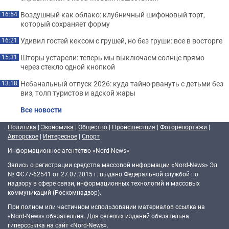
Воздушный как облако: клубничный шифоновый торт,
16:54
который сохраняет форму
Удивил гостей кексом с грушей, но без груши: все в восторге
16:21
Шторы устарели: теперь мы выключаем солнце прямо
15:31
через стекло одной кнопкой
Небанальный отпуск 2026: куда тайно рвануть с детьми без
13:18
виз, толп туристов и адской жары
Все новости
Политика
|
Экономика
|
Общество
|
Происшествия
|
Фоторепортажи
|
Авторское
|
Интересное
|
Спорт
Информационное агентство «Nord-News»
Запись о регистрации средства массовой информации «Nord-News» Эл
№ ФС77-62541 от 27.07.2015 г. выдано Федеральной службой по
надзору в сфере связи, информационных технологий и массовых
коммуникаций (Роскомнадзор).
При полном или частичном использовании материалов ссылка на
«Nord-News» обязательна. Для сетевых изданий обязательна
гиперссылка на сайт «Nord-News».