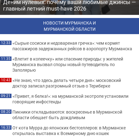
Деним нулевых: почему ваши любимые джинсы —
главный летний must-have 2026
НОВОСТИ МУРМАНСКА И
МУРМАНСКОЙ ОБЛАСТИ
«Сырые сосиски и недовареная гречка»: чем кормят
12:33
пассажиров задержанных рейсов в аэропорту Мурманска
«Влетит в копеечку» или спасение природы: у жителей
11:35
Мурманска вызвал споры новый путеводитель по
Заполярью
«Не знаю, что здесь делать четыре дня»: московский
10:43
доктор записал разгромный отзыв о Териберке
«Привет, я белка!»: на мурманской экотропе установили
09:21
говорящие инфостенды
Пикники откладываются: воскресенье в Мурманской
08:20
области обещает быть дождливым
От кота Мурра до японских бестселлеров: в Мурманске
16:33
открылась выставка к Всемирному дню кошек