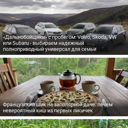
«Дальнобойщики» с пробегом: Volvo, Skoda, VW
или Subaru - выбираем надежный
полноприводный универсал для семьи
Французский шик на заполярной даче: печем
невероятный киш из первых лисичек