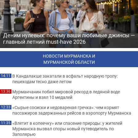
Деним нулевых: почему ваши любимые джинсы —
главный летний must-have 2026
НОВОСТИ МУРМАНСКА И
МУРМАНСКОЙ ОБЛАСТИ
В Кандалакше закатали в асфальт народную тропу:
14:11
пешеходам тесно даже летом
Мурманчанин побил мировой рекорд в ледяной воде
13:36
Аргентины и взял 10 медалей
«Сырые сосиски и недовареная гречка»: чем кормят
12:33
пассажиров задержанных рейсов в аэропорту Мурманска
«Влетит в копеечку» или спасение природы: у жителей
11:35
Мурманска вызвал споры новый путеводитель по
Заполярью