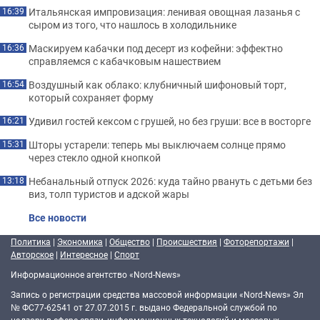
Итальянская импровизация: ленивая овощная лазанья с
16:39
сыром из того, что нашлось в холодильнике
Маскируем кабачки под десерт из кофейни: эффектно
16:36
справляемся с кабачковым нашествием
Воздушный как облако: клубничный шифоновый торт,
16:54
который сохраняет форму
Удивил гостей кексом с грушей, но без груши: все в восторге
16:21
Шторы устарели: теперь мы выключаем солнце прямо
15:31
через стекло одной кнопкой
Небанальный отпуск 2026: куда тайно рвануть с детьми без
13:18
виз, толп туристов и адской жары
Все новости
Политика
|
Экономика
|
Общество
|
Происшествия
|
Фоторепортажи
|
Авторское
|
Интересное
|
Спорт
Информационное агентство «Nord-News»
Запись о регистрации средства массовой информации «Nord-News» Эл
№ ФС77-62541 от 27.07.2015 г. выдано Федеральной службой по
надзору в сфере связи, информационных технологий и массовых