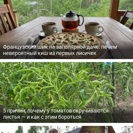
Французский шик на заполярной даче: печем
невероятный киш из первых лисичек
5 причин, почему у томатов скручиваются
листья — и как с этим бороться