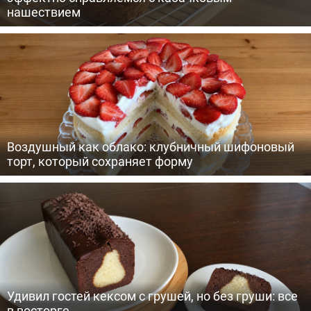
нашествием
Воздушный как облако: клубничный шифоновый
торт, который сохраняет форму
Удивил гостей кексом с грушей, но без груши: все
в восторге