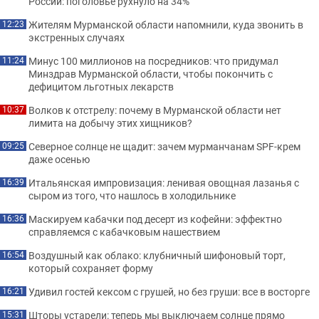
России: поголовье рухнуло на 34%
Жителям Мурманской области напомнили, куда звонить в
12:23
экстренных случаях
Минус 100 миллионов на посредников: что придумал
11:24
Минздрав Мурманской области, чтобы покончить с
дефицитом льготных лекарств
Волков к отстрелу: почему в Мурманской области нет
10:37
лимита на добычу этих хищников?
Северное солнце не щадит: зачем мурманчанам SPF-крем
09:25
даже осенью
Итальянская импровизация: ленивая овощная лазанья с
16:39
сыром из того, что нашлось в холодильнике
Маскируем кабачки под десерт из кофейни: эффектно
16:36
справляемся с кабачковым нашествием
Воздушный как облако: клубничный шифоновый торт,
16:54
который сохраняет форму
Удивил гостей кексом с грушей, но без груши: все в восторге
16:21
Шторы устарели: теперь мы выключаем солнце прямо
15:31