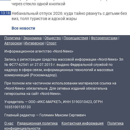
через стекло одной кнопкой
Небанальный отпуск 2026: куда тайно рвануть с детьми без
13:18
виз, толп туристов и адской жары
Все новости
Политика
|
Экономика
|
Общество
|
Происшествия
|
Фоторепортажи
|
Авторское
|
Интересное
|
Спорт
Информационное агентство «Nord-News»
Запись о регистрации средства массовой информации «Nord-News» Эл
№ ФС77-62541 от 27.07.2015 г. выдано Федеральной службой по
надзору в сфере связи, информационных технологий и массовых
коммуникаций (Роскомнадзор).
При полном или частичном использовании материалов ссылка на
«Nord-News» обязательна. Для сетевых изданий обязательна
гиперссылка на сайт «Nord-News».
Учредитель — ООО «ИКС-МАРКЕТ», ИНН 5190310423, ОГРН
1035100155133
Главный редактор — Голямин Максим Сергеевич
О нас
Редакционная политика
Контактная информация
Политика
конфиденциальности