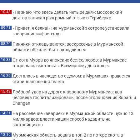
«Не знаю, что здесь делать четыре дня»: московский
10:43
доктор записал разгромный отзыв о Териберке
«Привет, я белка!»: на мурманской экотропе установили
09:21
говорящие инфостенды
Пикники откладываются: воскресенье в Мурманской
08:20
области обещает быть дождливым
От кота Мурра до японских бестселлеров: в Мурманске
16:33
открылась выставка к Всемирному дню кошек
Досталась в наследство с домом: в Мурмашах продается
16:20
старинная оленья телега
Лобовой удар на дороге к аэропорту Мурманска: два
15:42
человека госпитализированы после столкновения Subaru и
Changan
На расселение «авариек» в Мурманской области нужно 13
14:31
миллиардов: власти нашли способ надавить на
застройщиков
Мурманская область вошла в топ-2 по потере скота в
13:19