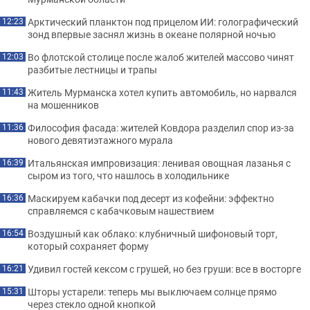
Арктический планктон под прицелом ИИ: голографический
12:23
зонд впервые заснял жизнь в океане полярной ночью
Во флотской столице после жалоб жителей массово чинят
12:03
разбитые лестницы и трапы
Житель Мурманска хотел купить автомобиль, но нарвался
11:43
на мошенников
Философия фасада: жителей Ковдора разделил спор из-за
11:36
нового девятиэтажного мурала
Итальянская импровизация: ленивая овощная лазанья с
16:39
сыром из того, что нашлось в холодильнике
Маскируем кабачки под десерт из кофейни: эффектно
16:36
справляемся с кабачковым нашествием
Воздушный как облако: клубничный шифоновый торт,
16:54
который сохраняет форму
Удивил гостей кексом с грушей, но без груши: все в восторге
16:21
Шторы устарели: теперь мы выключаем солнце прямо
15:31
через стекло одной кнопкой