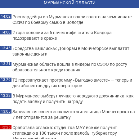
МУРМАНСКОЙ ОБЛАСТИ
Росгвардейцы из Мурманска взяли золото на чемпионате
14:02
СЗФО по боевому самбо в Вологде
2 года колонии за 6 пачек кофе: жителя Ковдора
14:00
подозревают в краже
«Средства нашлись!»: Донорам в Мончегорске выплатят
13:45
законные деньги
Мурманская область вошла в лидеры по СЗФО по росту
13:31
образовательного кредитования
Т2 перезапускает программу «Выгодно вместе» — теперь и
13:29
для абонентов других операторов
В Мурманске выберут лучшего народного дружинника: как
13:22
подать заявку и получить награду
Зарезавшая своего знакомого жительница Мончегорска на
13:05
7 лет отправится за решетку
Сработала огласка: студентка МАУ всё же получит
12:25
стипендию в 100 тысяч после жалобы губернатору
Мурманской области