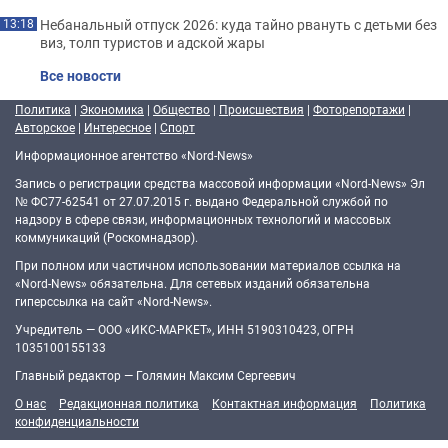
Небанальный отпуск 2026: куда тайно рвануть с детьми без
13:18
виз, толп туристов и адской жары
Все новости
Политика
|
Экономика
|
Общество
|
Происшествия
|
Фоторепортажи
|
Авторское
|
Интересное
|
Спорт
Информационное агентство «Nord-News»
Запись о регистрации средства массовой информации «Nord-News» Эл
№ ФС77-62541 от 27.07.2015 г. выдано Федеральной службой по
надзору в сфере связи, информационных технологий и массовых
коммуникаций (Роскомнадзор).
При полном или частичном использовании материалов ссылка на
«Nord-News» обязательна. Для сетевых изданий обязательна
гиперссылка на сайт «Nord-News».
Учредитель — ООО «ИКС-МАРКЕТ», ИНН 5190310423, ОГРН
1035100155133
Главный редактор — Голямин Максим Сергеевич
О нас
Редакционная политика
Контактная информация
Политика
конфиденциальности