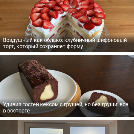
Воздушный как облако: клубничный шифоновый
торт, который сохраняет форму
Удивил гостей кексом с грушей, но без груши: все
в восторге