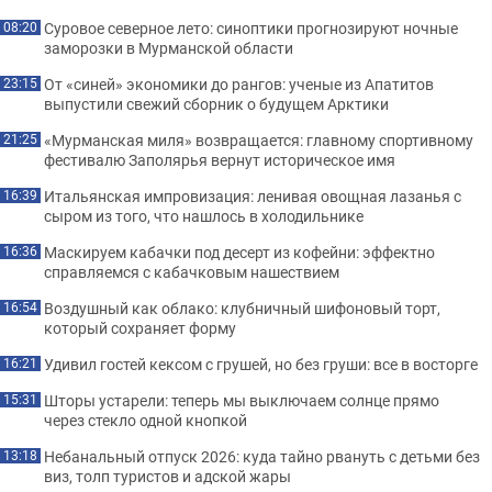
Суровое северное лето: синоптики прогнозируют ночные
08:20
заморозки в Мурманской области
От «синей» экономики до рангов: ученые из Апатитов
23:15
выпустили свежий сборник о будущем Арктики
«Мурманская миля» возвращается: главному спортивному
21:25
фестивалю Заполярья вернут историческое имя
Итальянская импровизация: ленивая овощная лазанья с
16:39
сыром из того, что нашлось в холодильнике
Маскируем кабачки под десерт из кофейни: эффектно
16:36
справляемся с кабачковым нашествием
Воздушный как облако: клубничный шифоновый торт,
16:54
который сохраняет форму
Удивил гостей кексом с грушей, но без груши: все в восторге
16:21
Шторы устарели: теперь мы выключаем солнце прямо
15:31
через стекло одной кнопкой
Небанальный отпуск 2026: куда тайно рвануть с детьми без
13:18
виз, толп туристов и адской жары