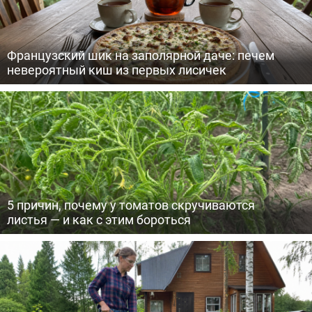
Французский шик на заполярной даче: печем
невероятный киш из первых лисичек
5 причин, почему у томатов скручиваются
листья — и как с этим бороться