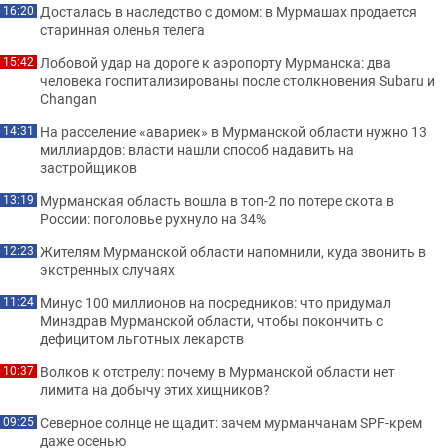
Досталась в наследство с домом: в Мурмашах продается
16:20
старинная оленья телега
Лобовой удар на дороге к аэропорту Мурманска: два
15:42
человека госпитализированы после столкновения Subaru и
Changan
На расселение «авариек» в Мурманской области нужно 13
14:31
миллиардов: власти нашли способ надавить на
застройщиков
Мурманская область вошла в топ-2 по потере скота в
13:19
России: поголовье рухнуло на 34%
Жителям Мурманской области напомнили, куда звонить в
12:23
экстренных случаях
Минус 100 миллионов на посредников: что придумал
11:24
Минздрав Мурманской области, чтобы покончить с
дефицитом льготных лекарств
Волков к отстрелу: почему в Мурманской области нет
10:37
лимита на добычу этих хищников?
Северное солнце не щадит: зачем мурманчанам SPF-крем
09:25
даже осенью