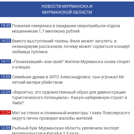
НОВОСТИ МУРМАНСКА И
МУРМАНСКОЙ ОБЛАСТИ
Пожилая северянка в ожидании сверхприбыли отдала
14:35
мошенникам 1,7 миллиона рублей
Вместо выступлений тюлень Филя может загулять: в
14:22
океанариуме рассказали, почему может сорваться концерт
любимца публики
«Понаехавший» или свой? Жители Мурманска снова спорят
14:17
о клещах
Семейная драма в ЗАТО Александровск: сын угрожал 68-
13:05
летней матери убийством
«Вероятно, это художественный образ для демонстрации
12:25
туристического потенциала»: Какую набережную строят в
Умбе?
Мат на стенах и сломанный инвентарь: глава Ловозерского
12:24
округа лично проверил жалобы жителей
Рыбный бум: Мурманская область увеличила экспорт
12:04
морепродуктов в Китай в 2,5 раза