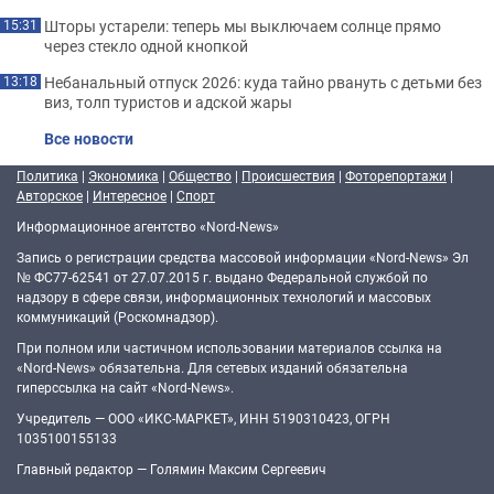
Шторы устарели: теперь мы выключаем солнце прямо
15:31
через стекло одной кнопкой
Небанальный отпуск 2026: куда тайно рвануть с детьми без
13:18
виз, толп туристов и адской жары
Все новости
Политика
|
Экономика
|
Общество
|
Происшествия
|
Фоторепортажи
|
Авторское
|
Интересное
|
Спорт
Информационное агентство «Nord-News»
Запись о регистрации средства массовой информации «Nord-News» Эл
№ ФС77-62541 от 27.07.2015 г. выдано Федеральной службой по
надзору в сфере связи, информационных технологий и массовых
коммуникаций (Роскомнадзор).
При полном или частичном использовании материалов ссылка на
«Nord-News» обязательна. Для сетевых изданий обязательна
гиперссылка на сайт «Nord-News».
Учредитель — ООО «ИКС-МАРКЕТ», ИНН 5190310423, ОГРН
1035100155133
Главный редактор — Голямин Максим Сергеевич