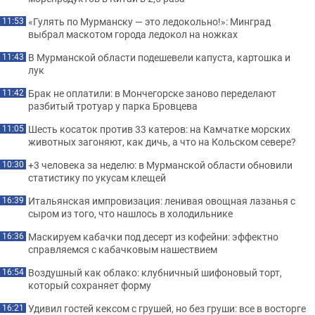
«Гулять по Мурманску — это ледокольно!»: Минград
11:53
выбрал маскотом города ледокол на ножках
В Мурманской области подешевели капуста, картошка и
11:43
лук
Брак не оплатили: в Мончегорске заново переделают
11:42
разбитый тротуар у парка Бровцева
Шесть косаток против 33 катеров: на Камчатке морских
11:05
животных загоняют, как дичь, а что на Кольском севере?
+3 человека за неделю: в Мурманской области обновили
10:30
статистику по укусам клещей
Итальянская импровизация: ленивая овощная лазанья с
16:39
сыром из того, что нашлось в холодильнике
Маскируем кабачки под десерт из кофейни: эффектно
16:36
справляемся с кабачковым нашествием
Воздушный как облако: клубничный шифоновый торт,
16:54
который сохраняет форму
Удивил гостей кексом с грушей, но без груши: все в восторге
16:21