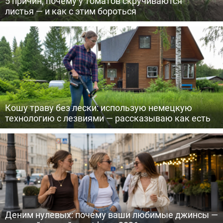
5 причин, почему у томатов скручиваются
листья — и как с этим бороться
Кошу траву без лески: использую немецкую
технологию с лезвиями — рассказываю как есть
Деним нулевых: почему ваши любимые джинсы —