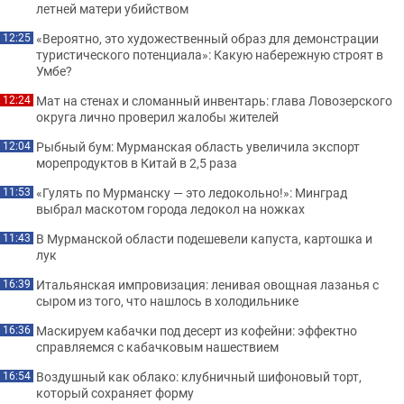
летней матери убийством
«Вероятно, это художественный образ для демонстрации
12:25
туристического потенциала»: Какую набережную строят в
Умбе?
Мат на стенах и сломанный инвентарь: глава Ловозерского
12:24
округа лично проверил жалобы жителей
Рыбный бум: Мурманская область увеличила экспорт
12:04
морепродуктов в Китай в 2,5 раза
«Гулять по Мурманску — это ледокольно!»: Минград
11:53
выбрал маскотом города ледокол на ножках
В Мурманской области подешевели капуста, картошка и
11:43
лук
Итальянская импровизация: ленивая овощная лазанья с
16:39
сыром из того, что нашлось в холодильнике
Маскируем кабачки под десерт из кофейни: эффектно
16:36
справляемся с кабачковым нашествием
Воздушный как облако: клубничный шифоновый торт,
16:54
который сохраняет форму