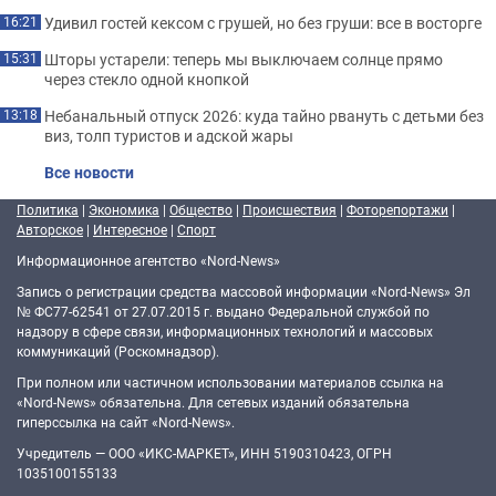
Удивил гостей кексом с грушей, но без груши: все в восторге
16:21
Шторы устарели: теперь мы выключаем солнце прямо
15:31
через стекло одной кнопкой
Небанальный отпуск 2026: куда тайно рвануть с детьми без
13:18
виз, толп туристов и адской жары
Все новости
Политика
|
Экономика
|
Общество
|
Происшествия
|
Фоторепортажи
|
Авторское
|
Интересное
|
Спорт
Информационное агентство «Nord-News»
Запись о регистрации средства массовой информации «Nord-News» Эл
№ ФС77-62541 от 27.07.2015 г. выдано Федеральной службой по
надзору в сфере связи, информационных технологий и массовых
коммуникаций (Роскомнадзор).
При полном или частичном использовании материалов ссылка на
«Nord-News» обязательна. Для сетевых изданий обязательна
гиперссылка на сайт «Nord-News».
Учредитель — ООО «ИКС-МАРКЕТ», ИНН 5190310423, ОГРН
1035100155133