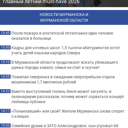
главный летний must-have 2026
НОВОСТИ МУРМАНСКА И
МУРМАНСКОЙ ОБЛАСТИ
После пожара в апатитской пятиэтажке один человек
15:45
оказался в больнице
Кадры для кочевых школ: 1,5 тысячи абитуриентов хотят
15:30
учить детей языкам народов Севера
В Мурманской области продолжают искать убежавшего
15:10
щенка породы кавапу: семья не спит и скучает
Пожилая северянка в ожидании сверхприбыли отдала
14:35
мошенникам 1,7 миллиона рублей
Вместо выступлений тюлень Филя может загулять: в
14:22
океанариуме рассказали, почему может сорваться концерт
любимца публики
«Понаехавший» или свой? Жители Мурманска снова спорят
14:17
о клещах
Семейная драма в ЗАТО Александровск: сын угрожал 68-
13:05