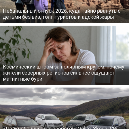
Небанальный отпуск 2026: куда тайно рвануть с
детьми без виз, толп туристов и адской жары
Космический шторм за полярным кругом: почему
жители северных регионов сильнее ощущают
магнитные бури
«Дальнобойщики» с пробегом: Volvo, Skoda, VW