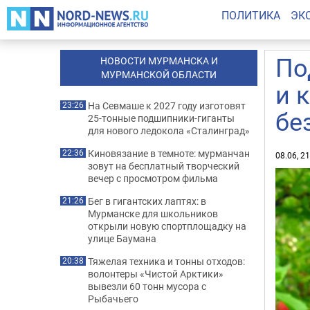
ПОЛИТИКА
ЭК
По
НОВОСТИ МУРМАНСКА И
МУРМАНСКОЙ ОБЛАСТИ
и 
На Севмаше к 2027 году изготовят
23:26
бе
25-тонные подшипники-гиганты
для нового ледокола «Сталинград»
Киновязание в темноте: мурманчан
22:36
08.06, 2
зовут на бесплатный творческий
вечер с просмотром фильма
Бег в гигантских лаптях: в
21:26
Мурманске для школьников
открыли новую спортплощадку на
улице Баумана
Тяжелая техника и тонны отходов:
20:38
волонтеры «Чистой Арктики»
вывезли 60 тонн мусора с
Рыбачьего