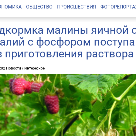
ОНОМИКА
ОБЩЕСТВО
ПРОИСШЕСТВИЯ
ФОТОРЕПОРТ
дкормка малины яичной с
калий с фосфором поступ
з приготовления раствора
1:02
Новости
/
Интересное