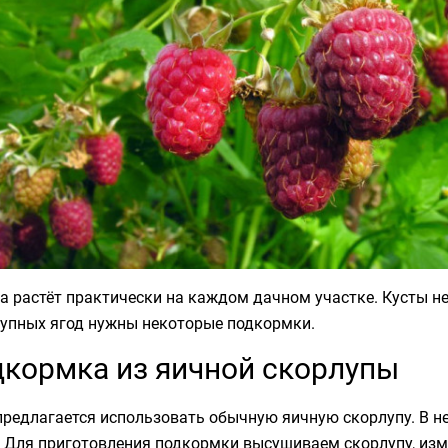
 растёт практически на каждом дачном участке. Кусты не 
рупных ягод нужны некоторые подкормки.
кормка из яичной скорлупы
предлагается использовать обычную яичную скорлупу. В н
 Для приготовления подкормки высушиваем скорлупу, изм