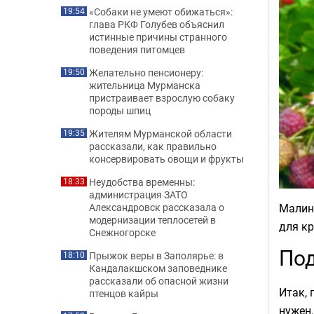
«Собаки не умеют обижаться»:
19:54
глава РКФ Голубев объяснил
истинные причины странного
поведения питомцев
Желательно пенсионеру:
19:50
жительница Мурманска
пристраивает взрослую собаку
породы шпиц
Жителям Мурманской области
19:35
рассказали, как правильно
консервировать овощи и фрукты
Неудобства временны:
18:33
администрация ЗАТО
Малина
Александровск рассказала о
модернизации теплосетей в
для к
Снежногорске
Под
Прыжок веры в Заполярье: в
18:10
Кандалакшском заповеднике
рассказали об опасной жизни
Итак, 
птенцов кайры
нужен.