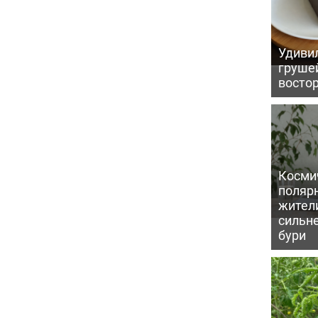
Удивил
грушей
восто
Косми
поляр
жител
сильн
бури