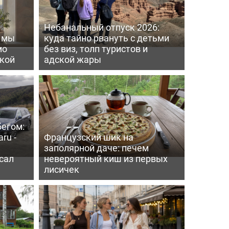
Небанальный отпуск 2026:
ь мы
куда тайно рвануть с детьми
мо
без виз, толп туристов и
пкой
адской жары
бегом:
ru -
Французский шик на
заполярной даче: печем
сал
невероятный киш из первых
лисичек