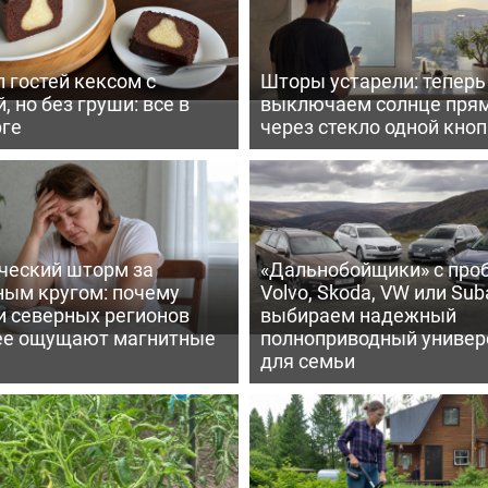
 гостей кексом с
Шторы устарели: тепер
, но без груши: все в
выключаем солнце пря
рге
через стекло одной кно
ческий шторм за
«Дальнобойщики» с про
ным кругом: почему
Volvo, Skoda, VW или Suba
и северных регионов
выбираем надежный
ее ощущают магнитные
полноприводный универ
для семьи