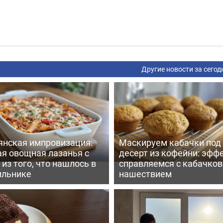
Другие новости за сегод
янская импровизация:
Маскируем кабачки под
ая овощная лазанья с
десерт из кофейни: эфф
из того, что нашлось в
справляемся с кабачко
ильнике
нашествием