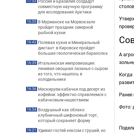
Россия и Бразилия создадут
17:53
столов
совместную научную программу
для исследования Арктики
Утвер
В Мурманске на Морвокзале
16:55
провер
пройдет праздник северной
рыбной кухни
Сов
Полевая кухня и Минеральный
16:43
диктант: в Кировске пройдет
большая геологическая барахолка
А агр
зольны
Итальянская импровизация:
16:39
ленивая овощная лазанья с сыром
из того, что нашлось в
Когда 
холодильнике
разви
Маскируем кабачки под десерт из
16:36
Ранее
кофейни: эффектно справляемся с
кабачковым нашествием
Фото: 
Воздушный как облако:
16:54
клубничный шифоновый торт,
который сохраняет форму
Подели
Удивил гостей кексом с грушей, но
16:21