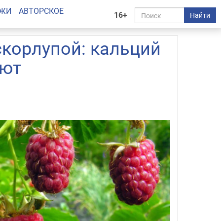
АЖИ
АВТОРСКОЕ
16+
Найти
корлупой: кальций
ают