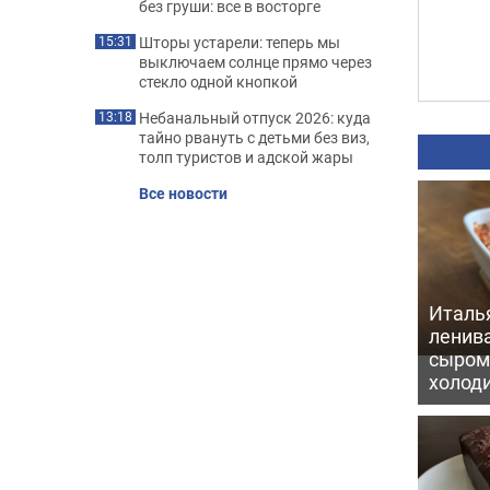
без груши: все в восторге
Шторы устарели: теперь мы
15:31
выключаем солнце прямо через
стекло одной кнопкой
Небанальный отпуск 2026: куда
13:18
тайно рвануть с детьми без виз,
толп туристов и адской жары
Все новости
Италь
ленив
сыром 
холод