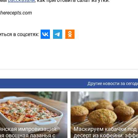
therecepts.com
ться в соцсетях:
Другие новости за сегод
янская импровизация:
Маскируем кабачки под
ая овощная лазанья с
десерт из кофейни: эфф