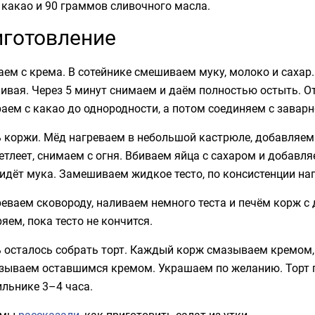
какао и 90 граммов сливочного масла.
готовление
ем с крема. В сотейнике смешиваем муку, молоко и сахар.
ивая. Через 5 минут снимаем и даём полностью остыть. О
аем с какао до однородности, а потом соединяем с заварн
 коржи. Мёд нагреваем в небольшой кастрюле, добавляем 
етлеет, снимаем с огня. Вбиваем яйца с сахаром и добавл
идёт мука. Замешиваем жидкое тесто, по консистенции на
еваем сковороду, наливаем немного теста и печём корж с 
яем, пока тесто не кончится.
 осталось собрать торт. Каждый корж смазываем кремом,
зываем оставшимся кремом. Украшаем по желанию. Торт го
льнике 3–4 часа.
 мы
рассказали
, как приготовить салат из утки.