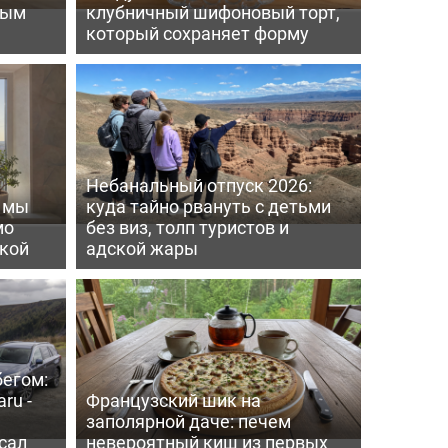
вым
клубничный шифоновый торт,
который сохраняет форму
Небанальный отпуск 2026:
ь мы
куда тайно рвануть с детьми
мо
без виз, толп туристов и
пкой
адской жары
бегом:
ru -
Французский шик на
заполярной даче: печем
сал
невероятный киш из первых