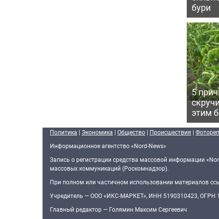
бури
5 прич
скручи
этим 
Политика
|
Экономика
|
Общество
|
Происшествия
|
Фоторе
Информационное агентство «Nord-News»
Запись о регистрации средства массовой информации «Nor
массовых коммуникаций (Роскомнадзор).
При полном или частичном использовании материалов ссыл
Учредитель — ООО «ИКС-МАРКЕТ», ИНН 5190310423, ОГРН
Главный редактор — Голямин Максим Сергеевич