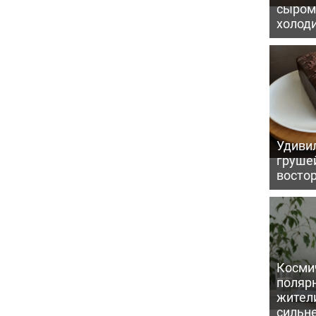
сыром 
холод
Удивил
грушей
восто
Косми
поляр
жител
сильн