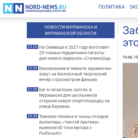
ПОЛИТИКА
ЭК
За
НОВОСТИ МУРМАНСКА И
МУРМАНСКОЙ ОБЛАСТИ
эт
На Севмаше к 2027 году изготовят
23:26
25-тонные подшипники-гиганты
10.06, 1
для нового ледокола «Сталинград»
Киновязание в темноте: мурманчан
22:36
зовут на бесплатный творческий
вечер с просмотром фильма
Бег в гигантских лаптях: в
21:26
Мурманске для школьников
открыли новую спортплощадку на
улице Баумана
Тяжелая техника и тонны отходов:
20:38
волонтеры «Чистой Арктики»
вывезли 60 тонн мусора с
Рыбачьего