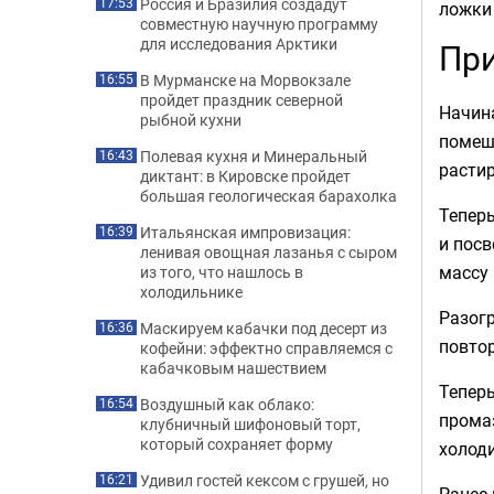
Россия и Бразилия создадут
17:53
ложки 
совместную научную программу
для исследования Арктики
При
В Мурманске на Морвокзале
16:55
пройдет праздник северной
Начина
рыбной кухни
помеш
Полевая кухня и Минеральный
16:43
растир
диктант: в Кировске пройдет
большая геологическая барахолка
Теперь
Итальянская импровизация:
16:39
и посв
ленивая овощная лазанья с сыром
массу 
из того, что нашлось в
холодильнике
Разогр
Маскируем кабачки под десерт из
16:36
повтор
кофейни: эффектно справляемся с
кабачковым нашествием
Теперь
Воздушный как облако:
16:54
прома
клубничный шифоновый торт,
который сохраняет форму
холоди
Удивил гостей кексом с грушей, но
16:21
Ранее