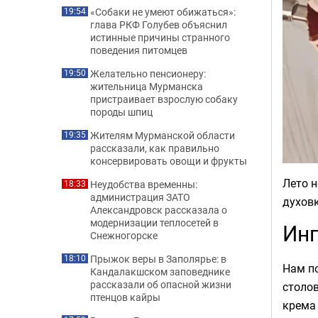
«Собаки не умеют обижаться»:
19:54
глава РКФ Голубев объяснил
истинные причины странного
поведения питомцев
Желательно пенсионеру:
19:50
жительница Мурманска
пристраивает взрослую собаку
породы шпиц
Жителям Мурманской области
19:35
рассказали, как правильно
консервировать овощи и фрукты
Лето н
Неудобства временны:
18:33
администрация ЗАТО
духовк
Александровск рассказала о
модернизации теплосетей в
Ин
Снежногорске
Прыжок веры в Заполярье: в
18:10
Нам по
Кандалакшском заповеднике
рассказали об опасной жизни
столов
птенцов кайры
крема