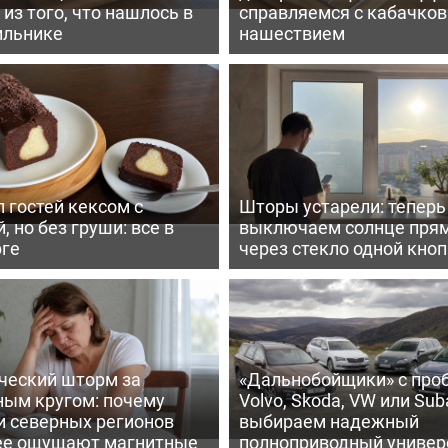
из того, что нашлось в
справляемся с кабачко
ильнике
нашествием
 гостей кексом с
Шторы устарели: тепер
, но без груши: все в
выключаем солнце пря
рге
через стекло одной кно
ческий шторм за
«Дальнобойщики» с про
ным кругом: почему
Volvo, Skoda, VW или Suba
и северных регионов
выбираем надежный
ее ощущают магнитные
полноприводный универ