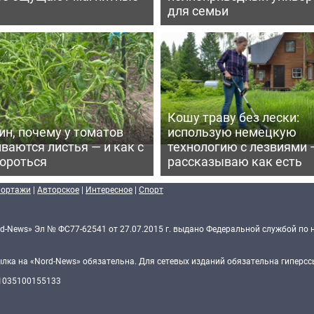
для семьи
Кошу траву без лески:
ин, почему у томатов
использую немецкую
ваются листья — и как с
технологию с лезвиями 
бороться
рассказываю как есть
портажи
|
Авторское
|
Интересное
|
Спорт
d-News» Эл № ФС77-62541 от 27.07.2015 г. выдано Федеральной службой по 
ка на «Nord-News» обязательна. Для сетевых изданий обязательна гиперссы
 1035100155133