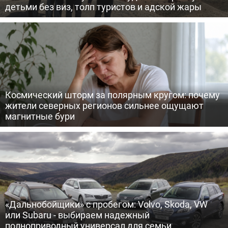
детьми без виз, толп туристов и адской жары
Космический шторм за полярным кругом: почему
жители северных регионов сильнее ощущают
магнитные бури
«Дальнобойщики» с пробегом: Volvo, Skoda, VW
или Subaru - выбираем надежный
полноприводный универсал для семьи