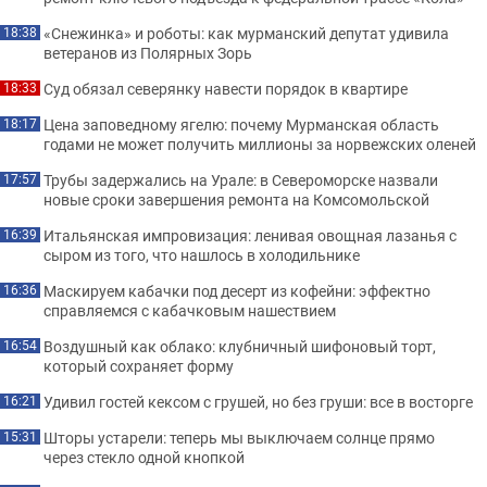
«Снежинка» и роботы: как мурманский депутат удивила
18:38
ветеранов из Полярных Зорь
Суд обязал северянку навести порядок в квартире
18:33
Цена заповедному ягелю: почему Мурманская область
18:17
годами не может получить миллионы за норвежских оленей
Трубы задержались на Урале: в Североморске назвали
17:57
новые сроки завершения ремонта на Комсомольской
Итальянская импровизация: ленивая овощная лазанья с
16:39
сыром из того, что нашлось в холодильнике
Маскируем кабачки под десерт из кофейни: эффектно
16:36
справляемся с кабачковым нашествием
Воздушный как облако: клубничный шифоновый торт,
16:54
который сохраняет форму
Удивил гостей кексом с грушей, но без груши: все в восторге
16:21
Шторы устарели: теперь мы выключаем солнце прямо
15:31
через стекло одной кнопкой