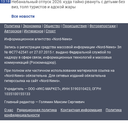
Небанальный отпуск 2026: куда тайно рвануть с детьми без
13:18
виз, толп туристов и адской жары
Все новости
Политика
|
Экономика
|
Общество
|
Происшествия
|
Фоторепортажи
|
Авторское
|
Интересное
|
Спорт
Информационное агентство «Nord-News»
Запись о регистрации средства массовой информации «Nord-News» Эл
№ ФС77-62541 от 27.07.2015 г. выдано Федеральной службой по
надзору в сфере связи, информационных технологий и массовых
коммуникаций (Роскомнадзор).
При полном или частичном использовании материалов ссылка на
«Nord-News» обязательна. Для сетевых изданий обязательна
гиперссылка на сайт «Nord-News».
Учредитель — ООО «ИКС-МАРКЕТ», ИНН 5190310423, ОГРН
1035100155133
Главный редактор — Голямин Максим Сергеевич
О нас
Редакционная политика
Контактная информация
Политика
конфиденциальности