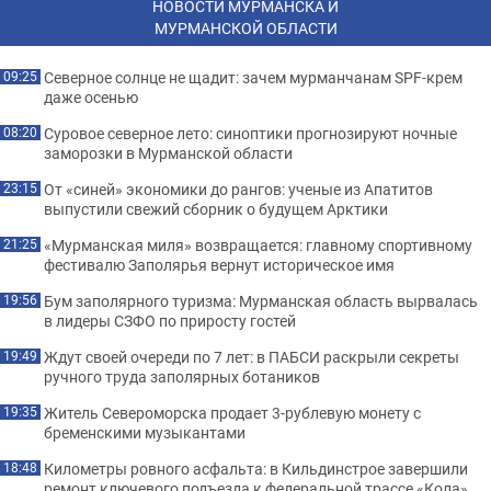
НОВОСТИ МУРМАНСКА И
МУРМАНСКОЙ ОБЛАСТИ
Северное солнце не щадит: зачем мурманчанам SPF-крем
09:25
даже осенью
Суровое северное лето: синоптики прогнозируют ночные
08:20
заморозки в Мурманской области
От «синей» экономики до рангов: ученые из Апатитов
23:15
выпустили свежий сборник о будущем Арктики
«Мурманская миля» возвращается: главному спортивному
21:25
фестивалю Заполярья вернут историческое имя
Бум заполярного туризма: Мурманская область вырвалась
19:56
в лидеры СЗФО по приросту гостей
Ждут своей очереди по 7 лет: в ПАБСИ раскрыли секреты
19:49
ручного труда заполярных ботаников
Житель Североморска продает 3-рублевую монету с
19:35
бременскими музыкантами
Километры ровного асфальта: в Кильдинстрое завершили
18:48
ремонт ключевого подъезда к федеральной трассе «Кола»