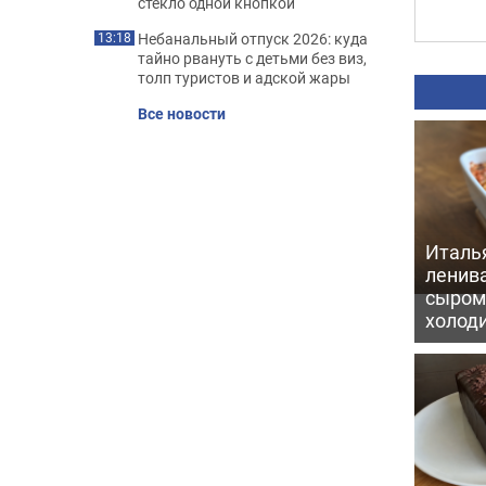
стекло одной кнопкой
Небанальный отпуск 2026: куда
13:18
тайно рвануть с детьми без виз,
толп туристов и адской жары
Все новости
Италь
ленив
сыром 
холод