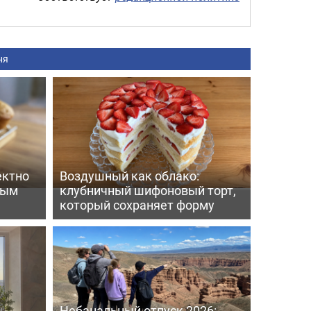
ня
ектно
Воздушный как облако:
вым
клубничный шифоновый торт,
который сохраняет форму
Небанальный отпуск 2026: