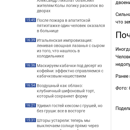
Александр Лихолат объяснил
двоени
жителям Колы логику раскопок во
дворах
Сильна
После пожара в апатитской
15:45
что зе
пятиэтажке один человек оказался
в больнице
Поч
Итальянская импровизация:
16:39
ленивая овощная лазанья с сыром
Иногда
из того, что нашлось в
холодильнике
Челове
недоп
Маскируем кабачки под десерт из
16:36
кофейни: эффектно справляемся с
Ранее
кабачковым нашествием
Воздушный как облако:
16:54
Фото: 
клубничный шифоновый торт,
который сохраняет форму
Удивил гостей кексом с грушей, но
16:21
Подели
без груши: все в восторге
Шторы устарели: теперь мы
15:31
выключаем солнце прямо через