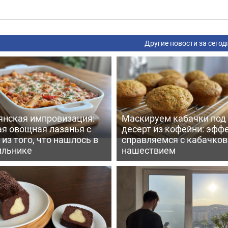
Другие новости за сегод
янская импровизация:
Маскируем кабачки под
ая овощная лазанья с
десерт из кофейни: эфф
из того, что нашлось в
справляемся с кабачко
ильнике
нашествием