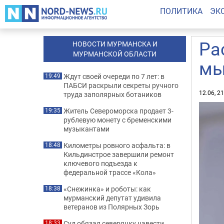
ПОЛИТИКА
ЭК
Ра
НОВОСТИ МУРМАНСКА И
МУРМАНСКОЙ ОБЛАСТИ
мы
Ждут своей очереди по 7 лет: в
19:49
ПАБСИ раскрыли секреты ручного
12.06, 2
труда заполярных ботаников
Житель Североморска продает 3-
19:35
рублевую монету с бременскими
музыкантами
Километры ровного асфальта: в
18:48
Кильдинстрое завершили ремонт
ключевого подъезда к
федеральной трассе «Кола»
«Снежинка» и роботы: как
18:38
мурманский депутат удивила
ветеранов из Полярных Зорь
Суд обязал северянку навести
18:33