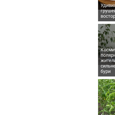
Удивил
грушей
восто
Косми
поляр
жител
сильн
бури