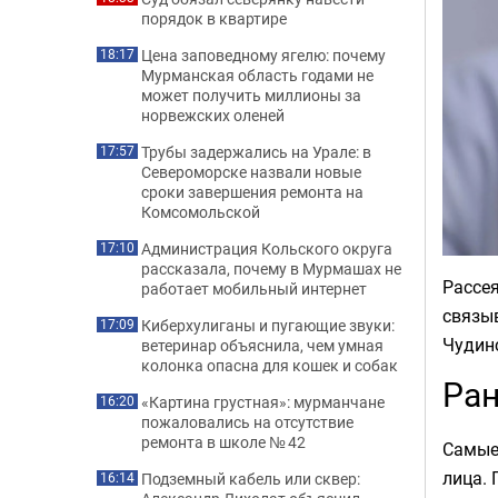
порядок в квартире
Цена заповедному ягелю: почему
18:17
Мурманская область годами не
может получить миллионы за
норвежских оленей
Трубы задержались на Урале: в
17:57
Североморске назвали новые
сроки завершения ремонта на
Комсомольской
Администрация Кольского округа
17:10
рассказала, почему в Мурмашах не
Рассея
работает мобильный интернет
связыв
Киберхулиганы и пугающие звуки:
17:09
Чудинс
ветеринар объяснила, чем умная
колонка опасна для кошек и собак
Ран
«Картина грустная»: мурманчане
16:20
пожаловались на отсутствие
ремонта в школе № 42
Самые 
лица. 
Подземный кабель или сквер:
16:14