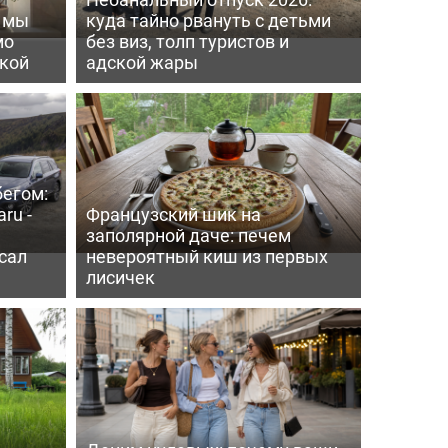
ь мы
куда тайно рвануть с детьми
мо
без виз, толп туристов и
пкой
адской жары
бегом:
ru -
Французский шик на
заполярной даче: печем
сал
невероятный киш из первых
лисичек