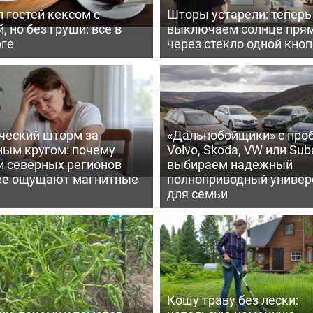
 гостей кексом с
Шторы устарели: тепер
, но без груши: все в
выключаем солнце пря
рге
через стекло одной кно
ческий шторм за
«Дальнобойщики» с про
ным кругом: почему
Volvo, Skoda, VW или Suba
и северных регионов
выбираем надежный
ее ощущают магнитные
полноприводный универ
для семьи
Кошу траву без лески: