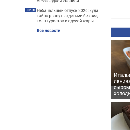
стекло одной кнопкой
Небанальный отпуск 2026: куда
13:18
тайно рвануть с детьми без виз,
толп туристов и адской жары
Все новости
Италь
ленив
сыром 
холод