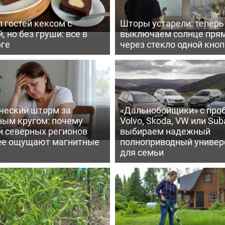
 гостей кексом с
Шторы устарели: тепер
, но без груши: все в
выключаем солнце пря
рге
через стекло одной кно
ческий шторм за
«Дальнобойщики» с про
ным кругом: почему
Volvo, Skoda, VW или Suba
и северных регионов
выбираем надежный
ее ощущают магнитные
полноприводный универ
для семьи