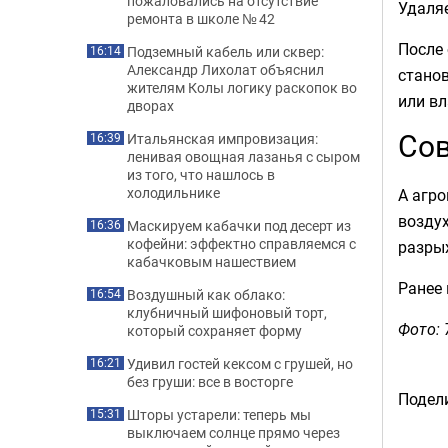
пожаловались на отсутствие
Удаля
ремонта в школе № 42
После 
Подземный кабель или сквер:
16:14
Александр Лихолат объяснил
станов
жителям Колы логику раскопок во
или вл
дворах
Сов
Итальянская импровизация:
16:39
ленивая овощная лазанья с сыром
из того, что нашлось в
холодильнике
А агр
воздух
Маскируем кабачки под десерт из
16:36
кофейни: эффектно справляемся с
разры
кабачковым нашествием
Ранее
Воздушный как облако:
16:54
клубничный шифоновый торт,
Фото: 
который сохраняет форму
Удивил гостей кексом с грушей, но
16:21
без груши: все в восторге
Подели
Шторы устарели: теперь мы
15:31
выключаем солнце прямо через