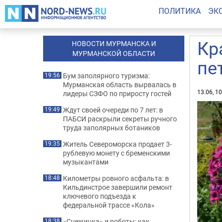
ПОЛИТИКА
ЭК
Кр
НОВОСТИ МУРМАНСКА И
МУРМАНСКОЙ ОБЛАСТИ
пе
Бум заполярного туризма:
19:56
Мурманская область вырвалась в
13.06, 1
лидеры СЗФО по приросту гостей
Ждут своей очереди по 7 лет: в
19:49
ПАБСИ раскрыли секреты ручного
труда заполярных ботаников
Житель Североморска продает 3-
19:35
рублевую монету с бременскими
музыкантами
Километры ровного асфальта: в
18:48
Кильдинстрое завершили ремонт
ключевого подъезда к
федеральной трассе «Кола»
«Снежинка» и роботы: как
18:38