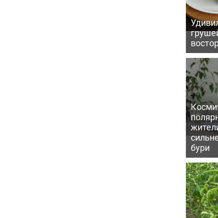
Удивил
грушей
восто
Косми
поляр
жител
сильн
бури