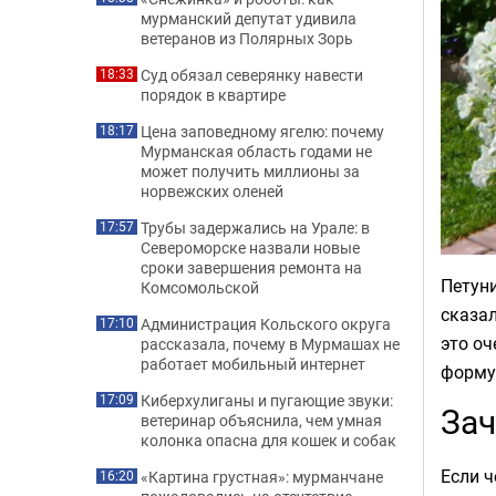
мурманский депутат удивила
ветеранов из Полярных Зорь
Суд обязал северянку навести
18:33
порядок в квартире
Цена заповедному ягелю: почему
18:17
Мурманская область годами не
может получить миллионы за
норвежских оленей
Трубы задержались на Урале: в
17:57
Североморске назвали новые
сроки завершения ремонта на
Петуни
Комсомольской
сказал
Администрация Кольского округа
17:10
это оч
рассказала, почему в Мурмашах не
работает мобильный интернет
форму
Киберхулиганы и пугающие звуки:
17:09
Зач
ветеринар объяснила, чем умная
колонка опасна для кошек и собак
Если ч
«Картина грустная»: мурманчане
16:20