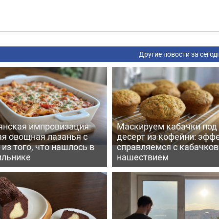
Другие новости за сегод
янская импровизация:
Маскируем кабачки под
ая овощная лазанья с
десерт из кофейни: эфф
из того, что нашлось в
справляемся с кабачко
ильнике
нашествием