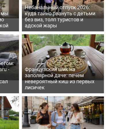
Небанальный отпуск 2026:
ь мы
куда тайно рвануть с детьми
мо
без виз, толп туристов и
пкой
адской жары
бегом:
ru -
Французский шик на
заполярной даче: печем
сал
невероятный киш из первых
лисичек