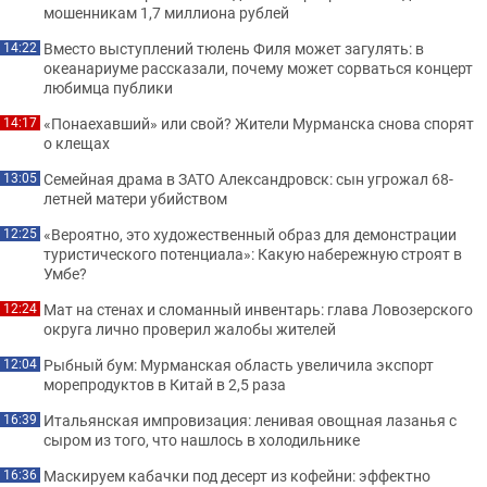
мошенникам 1,7 миллиона рублей
Вместо выступлений тюлень Филя может загулять: в
14:22
океанариуме рассказали, почему может сорваться концерт
любимца публики
«Понаехавший» или свой? Жители Мурманска снова спорят
14:17
о клещах
Семейная драма в ЗАТО Александровск: сын угрожал 68-
13:05
летней матери убийством
«Вероятно, это художественный образ для демонстрации
12:25
туристического потенциала»: Какую набережную строят в
Умбе?
Мат на стенах и сломанный инвентарь: глава Ловозерского
12:24
округа лично проверил жалобы жителей
Рыбный бум: Мурманская область увеличила экспорт
12:04
морепродуктов в Китай в 2,5 раза
Итальянская импровизация: ленивая овощная лазанья с
16:39
сыром из того, что нашлось в холодильнике
Маскируем кабачки под десерт из кофейни: эффектно
16:36