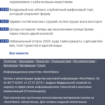
справляемся с кабачковым нашествием
Воздушный как облако: клубничный шифоновый торт,
16:54
который сохраняет форму
Удивил гостей кексом с грушей, но без груши: все в восторге
16:21
Шторы устарели: теперь мы выключаем солнце прямо
15:31
через стекло одной кнопкой
Небанальный отпуск 2026: куда тайно рвануть с детьми без
13:18
виз, толп туристов и адской жары
Все новости
Политика
|
Экономика
|
Общество
|
Происшествия
|
Фоторепортажи
|
Авторское
|
Интересное
|
Спорт
Информационное агентство «Nord-News»
Запись о регистрации средства массовой информации «Nord-News» Эл
№ ФС77-62541 от 27.07.2015 г. выдано Федеральной службой по
надзору в сфере связи, информационных технологий и массовых
коммуникаций (Роскомнадзор).
При полном или частичном использовании материалов ссылка на
«Nord-News» обязательна. Для сетевых изданий обязательна