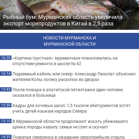
Рыбный бум: Мурманская область увеличила
экспорт морепродуктов в Китай в 2,5 раза
НОВОСТИ МУРМАНСКА И
МУРМАНСКОЙ ОБЛАСТИ
«Картина грустная»: мурманчане пожаловались на
16:20
отсутствие ремонта в школе № 42
Подземный кабель или сквер: Александр Лихолат объяснил
16:14
жителям Колы логику раскопок во дворах
После пожара в апатитской пятиэтажке один человек
15:45
оказался в больнице
Кадры для кочевых школ: 1,5 тысячи абитуриентов хотят
15:30
учить детей языкам народов Севера
В Мурманской области продолжают искать убежавшего
15:10
щенка породы кавапу: семья не спит и скучает
Пожилая северянка в ожидании сверхприбыли отдала
14:35