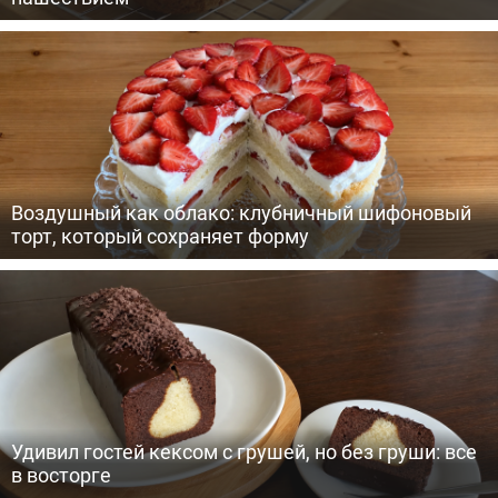
Воздушный как облако: клубничный шифоновый
торт, который сохраняет форму
Удивил гостей кексом с грушей, но без груши: все
в восторге