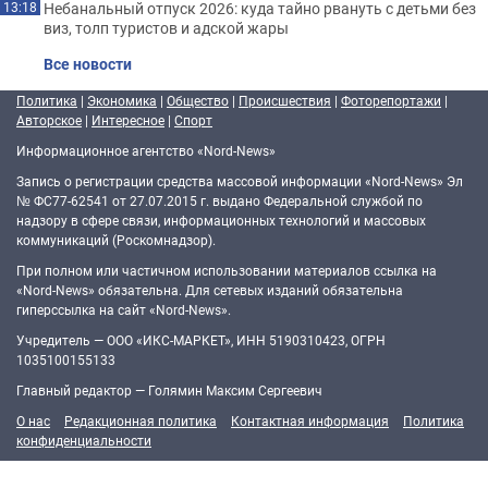
Небанальный отпуск 2026: куда тайно рвануть с детьми без
13:18
виз, толп туристов и адской жары
Все новости
Политика
|
Экономика
|
Общество
|
Происшествия
|
Фоторепортажи
|
Авторское
|
Интересное
|
Спорт
Информационное агентство «Nord-News»
Запись о регистрации средства массовой информации «Nord-News» Эл
№ ФС77-62541 от 27.07.2015 г. выдано Федеральной службой по
надзору в сфере связи, информационных технологий и массовых
коммуникаций (Роскомнадзор).
При полном или частичном использовании материалов ссылка на
«Nord-News» обязательна. Для сетевых изданий обязательна
гиперссылка на сайт «Nord-News».
Учредитель — ООО «ИКС-МАРКЕТ», ИНН 5190310423, ОГРН
1035100155133
Главный редактор — Голямин Максим Сергеевич
О нас
Редакционная политика
Контактная информация
Политика
конфиденциальности