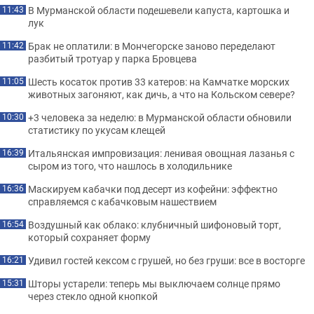
В Мурманской области подешевели капуста, картошка и
11:43
лук
Брак не оплатили: в Мончегорске заново переделают
11:42
разбитый тротуар у парка Бровцева
Шесть косаток против 33 катеров: на Камчатке морских
11:05
животных загоняют, как дичь, а что на Кольском севере?
+3 человека за неделю: в Мурманской области обновили
10:30
статистику по укусам клещей
Итальянская импровизация: ленивая овощная лазанья с
16:39
сыром из того, что нашлось в холодильнике
Маскируем кабачки под десерт из кофейни: эффектно
16:36
справляемся с кабачковым нашествием
Воздушный как облако: клубничный шифоновый торт,
16:54
который сохраняет форму
Удивил гостей кексом с грушей, но без груши: все в восторге
16:21
Шторы устарели: теперь мы выключаем солнце прямо
15:31
через стекло одной кнопкой