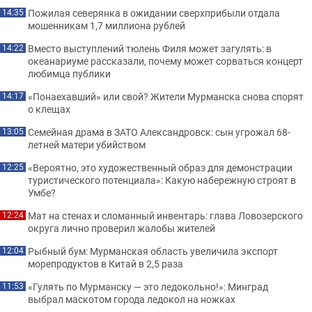
Пожилая северянка в ожидании сверхприбыли отдала
14:35
мошенникам 1,7 миллиона рублей
Вместо выступлений тюлень Филя может загулять: в
14:22
океанариуме рассказали, почему может сорваться концерт
любимца публики
«Понаехавший» или свой? Жители Мурманска снова спорят
14:17
о клещах
Семейная драма в ЗАТО Александровск: сын угрожал 68-
13:05
летней матери убийством
«Вероятно, это художественный образ для демонстрации
12:25
туристического потенциала»: Какую набережную строят в
Умбе?
Мат на стенах и сломанный инвентарь: глава Ловозерского
12:24
округа лично проверил жалобы жителей
Рыбный бум: Мурманская область увеличила экспорт
12:04
морепродуктов в Китай в 2,5 раза
«Гулять по Мурманску — это ледокольно!»: Минград
11:53
выбрал маскотом города ледокол на ножках