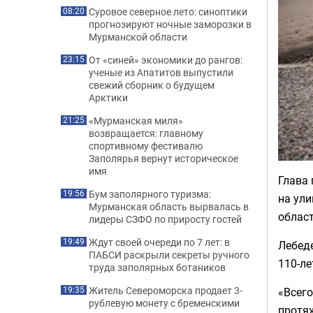
Суровое северное лето: синоптики
08:20
прогнозируют ночные заморозки в
Мурманской области
От «синей» экономики до рангов:
23:15
ученые из Апатитов выпустили
свежий сборник о будущем
Арктики
«Мурманская миля»
21:25
возвращается: главному
спортивному фестивалю
Заполярья вернут историческое
имя
Глава 
Бум заполярного туризма:
19:56
на ул
Мурманская область вырвалась в
облас
лидеры СЗФО по приросту гостей
Ждут своей очереди по 7 лет: в
19:49
Лебед
ПАБСИ раскрыли секреты ручного
110-ле
труда заполярных ботаников
Житель Североморска продает 3-
«Всего
19:35
рублевую монету с бременскими
протяж