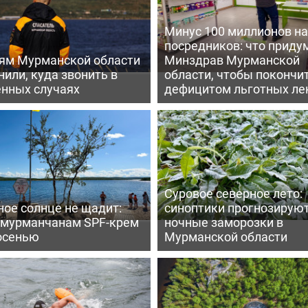
Минус 100 миллионов на
посредников: что приду
ям Мурманской области
Минздрав Мурманской
или, куда звонить в
области, чтобы покончит
енных случаях
дефицитом льготных ле
Суровое северное лето:
ое солнце не щадит:
синоптики прогнозирую
 мурманчанам SPF-крем
ночные заморозки в
осенью
Мурманской области