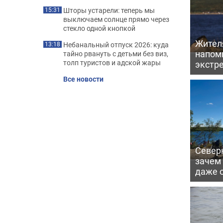
Шторы устарели: теперь мы
15:31
выключаем солнце прямо через
стекло одной кнопкой
Жител
Небанальный отпуск 2026: куда
13:18
напомн
тайно рвануть с детьми без виз,
толп туристов и адской жары
экстр
Все новости
Северн
зачем
даже 