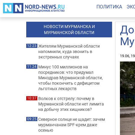
ПОЛИТИКА
ЭК
До
НОВОСТИ МУРМАНСКА И
МУРМАНСКОЙ ОБЛАСТИ
Му
Жителям Мурманской области
12:23
напомнили, куда звонить в
19.06, 1
экстренных случаях
Минус 100 миллионов на
11:24
посредников: что придумал
Минздрав Мурманской области,
чтобы покончить с дефицитом
льготных лекарств
Волков к отстрелу: почему в
10:37
Мурманской области нет лимита
на добычу этих хищников?
Северное солнце не щадит: зачем
09:25
мурманчанам SPF-крем даже
осенью