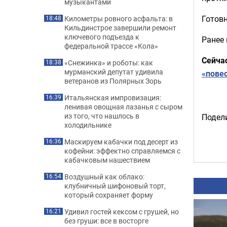
музыкантами
Готовн
Километры ровного асфальта: в
18:48
Кильдинстрое завершили ремонт
ключевого подъезда к
Ранее
федеральной трассе «Кола»
Сейча
«Снежинка» и роботы: как
18:38
мурманский депутат удивила
«пове
ветеранов из Полярных Зорь
Итальянская импровизация:
16:39
ленивая овощная лазанья с сыром
из того, что нашлось в
Подели
холодильнике
Маскируем кабачки под десерт из
16:36
кофейни: эффектно справляемся с
кабачковым нашествием
Воздушный как облако:
16:54
клубничный шифоновый торт,
который сохраняет форму
Удивил гостей кексом с грушей, но
16:21
без груши: все в восторге