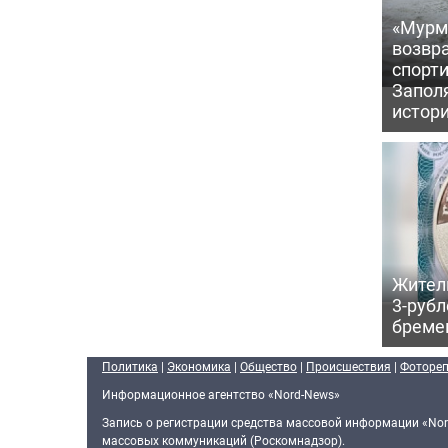
«Мурм
возвр
спорт
Запол
истор
Жител
3-рубл
бреме
Политика
|
Экономика
|
Общество
|
Происшествия
|
Фоторе
Информационное агентство «Nord-News»
Запись о регистрации средства массовой информации «Nor
массовых коммуникаций (Роскомнадзор).