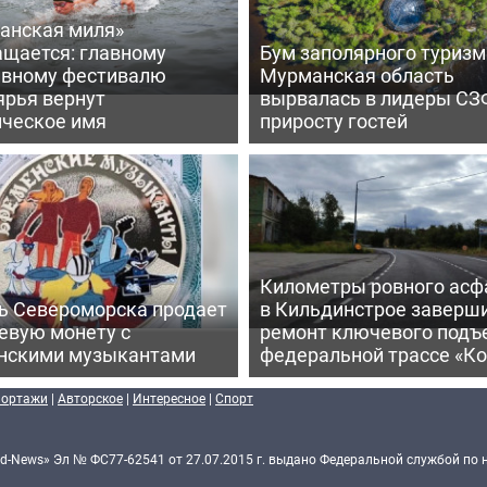
анская миля»
ащается: главному
Бум заполярного туризм
ивному фестивалю
Мурманская область
ярья вернут
вырвалась в лидеры СЗ
ическое имя
приросту гостей
Километры ровного асф
ь Североморска продает
в Кильдинстрое заверш
евую монету с
ремонт ключевого подъ
нскими музыкантами
федеральной трассе «Ко
портажи
|
Авторское
|
Интересное
|
Спорт
d-News» Эл № ФС77-62541 от 27.07.2015 г. выдано Федеральной службой по 