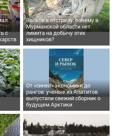
мал
Волков к отстрелу: почему в
Мурманской области нет
ь с
лимита на добычу этих
карств
хищников?
От «синей» экономики до
т
рангов: ученые из Апатитов
выпустили свежий сборник о
будущем Арктики