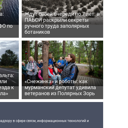
а:
Ждут своей очереди по 7 лет: в
ПАБСИ раскрыли секреты
ФО по
ручного труда заполярных
ботаников
альта:
или
«Снежинка» и роботы: как
езда к
мурманский депутат удивила
ла»
ветеранов из Полярных Зорь
надзору в сфере связи, информационных технологий и