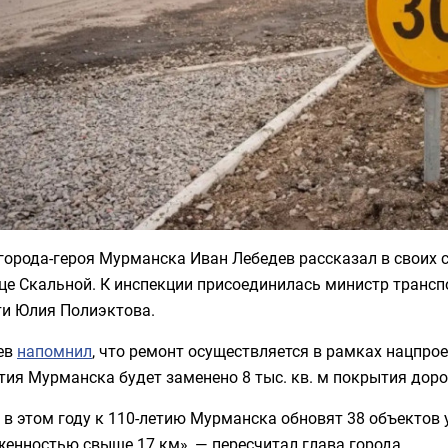
города-героя Мурманска Иван Лебедев рассказал в своих 
ице Скальной. К инспекции присоединилась министр транс
ти Юлия Полиэктова.
ев
напомнил
, что ремонт осуществляется в рамках нацпрое
тия Мурманска будет заменено 8 тыс. кв. м покрытия дорог 
 в этом году к 110-летию Мурманска обновят 38 объектов
енностью свыше 17 км», — пересчитал глава города.