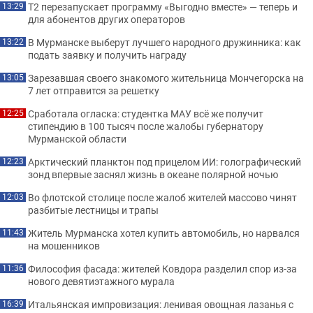
Т2 перезапускает программу «Выгодно вместе» — теперь и
13:29
для абонентов других операторов
В Мурманске выберут лучшего народного дружинника: как
13:22
подать заявку и получить награду
Зарезавшая своего знакомого жительница Мончегорска на
13:05
7 лет отправится за решетку
Сработала огласка: студентка МАУ всё же получит
12:25
стипендию в 100 тысяч после жалобы губернатору
Мурманской области
Арктический планктон под прицелом ИИ: голографический
12:23
зонд впервые заснял жизнь в океане полярной ночью
Во флотской столице после жалоб жителей массово чинят
12:03
разбитые лестницы и трапы
Житель Мурманска хотел купить автомобиль, но нарвался
11:43
на мошенников
Философия фасада: жителей Ковдора разделил спор из-за
11:36
нового девятиэтажного мурала
Итальянская импровизация: ленивая овощная лазанья с
16:39