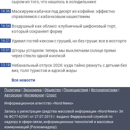
сыром из того, что нашлось в холодильнике
Маскируем кабачки под десерт из кофейни: эффектно
16:36
справляемся с кабачковым нашествием
Воздушный как облако: клубничный шифоновый торт,
16:54
который сохраняет форму
Удивил гостей кексом с грушей, но без груши: все в восторге
16:21
Шторы устарели: теперь мы выключаем солнце прямо
15:31
через стекло одной кнопкой
Небанальный отпуск 2026: куда тайно рвануть с детьми без
13:18
виз, толп туристов и адской жары
Все новости
Политика
|
Экономика
|
Общество
|
Происшествия
|
Фоторепортажи
|
Авторское
|
Интересное
|
Спорт
Информационное агентство «Nord-News»
Запись о регистрации средства массовой информации «Nord-News» Эл
№ ФС77-62541 от 27.07.2015 г. выдано Федеральной службой по
надзору в сфере связи, информационных технологий и массовых
коммуникаций (Роскомнадзор).