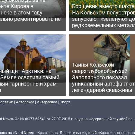
кте Кирова в
Борщевик вместо шахте
нске в этом году
На Кольском полуостро
ально ремонтировать не
запускают «зеленую» д
редкоземельных метал
Тайны Кольской
ный щит Арктики: на
сверхглубокой: музей
 Земле освятили самый
Заполярного показал
ный гарнизонный храм
уникальный артефакт от
и
легендарной скважины
портажи
|
Авторское
|
Интересное
|
Спорт
d-News» Эл № ФС77-62541 от 27.07.2015 г. выдано Федеральной службой по 
ка на «Nord-News» обязательна. Для сетевых изданий обязательна гиперссы