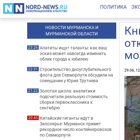
ПОЛИТИКА
ЭК
Кн
НОВОСТИ МУРМАНСКА И
МУРМАНСКОЙ ОБЛАСТИ
от
Апатиты ищут таланты: как ваш
23:26
мо
эскиз может навсегда изменить
облик города к юбилею
Строительство дноуглубительного
22:31
29.06, 1
флота для Севморпути обсудили на
совещании у Юрия Трутнева
Золотая школа: аналитики
21:22
подсчитали реальную стоимость
сборки первоклассника к
сентябрю
Китайские гиганты идут в
20:45
Заполярье: Мурманск примет
рекордное число контейнеровозов
по Севморпути