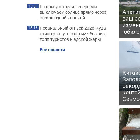
Шторы устарели: теперь мы
15:31
Апати
выключаем солнце прямо через
ваш э
стекло одной кнопкой
измени
Небанальный отпуск 2026: куда
13:18
юбил
тайно рвануть с детьми без виз,
толп туристов и адской жары
Все новости
Китайс
Запол
рекор
конте
Севмо
Лестн