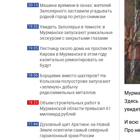
Машина времени в окнах: жителей
20:13
Заполярного заставили угадывать
родной город по ретро-снимкам
Увидеть Заполярье в темноте: в
19:35
Мурманске запускают уникальные
экскурсии с закрытыми глазами
Лестницу около дома на проспекте
19:35
Кирова в Мурманске в этом году
капитально ремонтировать не
будут
Борщевик вместо шахтеров? На
18:56
Кольском полуострове запускают
«зеленую» добычу
Мурман
редкоземельных металлов
Здесь 
Объем строительных работ в
18:33
Мурманской области превысил 61
увидет
миллиард рублей
И всю 
Духовный щит Арктики: на Новой
17:44
Про н
Земле освятили самый северный
гарнизонный храм России