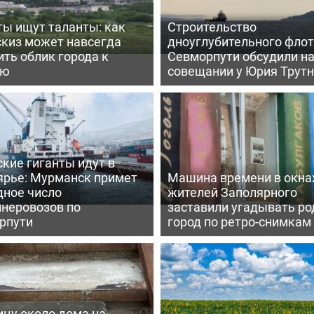
ты ищут таланты: как
Строительство
скиз может навсегда
дноуглубительного флот
ть облик города к
Севморпути обсудили н
ею
совещании у Юрия Трут
кие гиганты идут в
ярье: Мурманск примет
Машина времени в окна
дное число
жителей Заполярного
йнеровозов по
заставили угадывать ро
рпути
город по ретро-снимкам
ицу около дома на