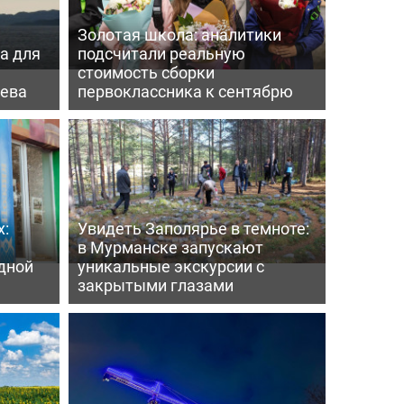
Золотая школа: аналитики
а для
подсчитали реальную
а
стоимость сборки
нева
первоклассника к сентябрю
х:
Увидеть Заполярье в темноте:
в Мурманске запускают
дной
уникальные экскурсии с
закрытыми глазами