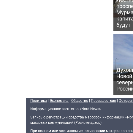
проспе
Мурма
капит
будут
Духов
Новой
север
Росси
Политика
|
Экономика
|
Общество
|
Происшествия
|
Фоторе
Информационное агентство «Nord-News»
Запись о регистрации средства массовой информации «Nor
массовых коммуникаций (Роскомнадзор).
При полном или частичном использовании материалов ссыл