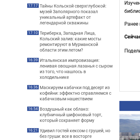
Изучен
Тайны Кольской сверхглубокой:
17:17
библио
музей Заполярного показал
уникальный артефакт от
легендарной скважины
Ранее
Териберка, Западная Лица,
17:10
Сейча
Кольский залив: какие мосты
ремонтируют в Мурманской
области этим летом?
Подели
Итальянская импровизация:
16:39
ленивая овощная лазанья с сыром
из того, что нашлось в
холодильнике
Маскируем кабачки под десерт из
16:36
кофейни: эффектно справляемся с
кабачковым нашествием
Воздушный как облако:
16:54
клубничный шифоновый торт,
который сохраняет форму
Удивил гостей кексом с грушей, но
16:21
без груши: все в восторге