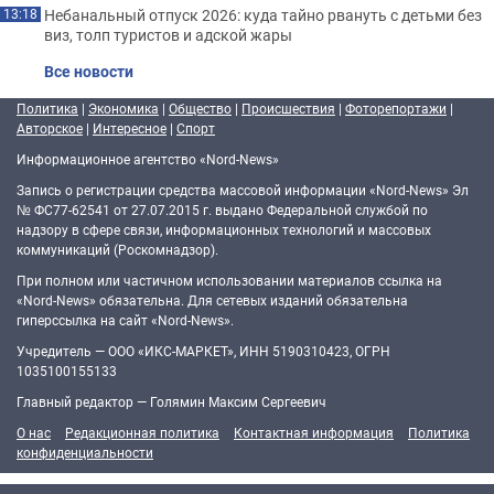
Небанальный отпуск 2026: куда тайно рвануть с детьми без
13:18
виз, толп туристов и адской жары
Все новости
Политика
|
Экономика
|
Общество
|
Происшествия
|
Фоторепортажи
|
Авторское
|
Интересное
|
Спорт
Информационное агентство «Nord-News»
Запись о регистрации средства массовой информации «Nord-News» Эл
№ ФС77-62541 от 27.07.2015 г. выдано Федеральной службой по
надзору в сфере связи, информационных технологий и массовых
коммуникаций (Роскомнадзор).
При полном или частичном использовании материалов ссылка на
«Nord-News» обязательна. Для сетевых изданий обязательна
гиперссылка на сайт «Nord-News».
Учредитель — ООО «ИКС-МАРКЕТ», ИНН 5190310423, ОГРН
1035100155133
Главный редактор — Голямин Максим Сергеевич
О нас
Редакционная политика
Контактная информация
Политика
конфиденциальности