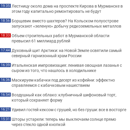
Лестницу около дома на проспекте Кирова в Мурманске в
19:35
этом году капитально ремонтировать не будут
Борщевик вместо шахтеров? На Кольском полуострове
18:56
запускают «зеленую» добычу редкоземельных металлов
Объем строительных работ в Мурманской области
18:33
превысил 61 миллиард рублей
Духовный щит Арктики: на Новой Земле освятили самый
17:44
северный гарнизонный храм России
Итальянская импровизация: ленивая овощная лазанья с
16:39
сыром из того, что нашлось в холодильнике
Маскируем кабачки под десерт из кофейни: эффектно
16:36
справляемся с кабачковым нашествием
Воздушный как облако: клубничный шифоновый торт,
16:54
который сохраняет форму
Удивил гостей кексом с грушей, но без груши: все в восторге
16:21
Шторы устарели: теперь мы выключаем солнце прямо
15:31
через стекло одной кнопкой