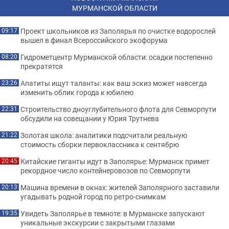
МУРМАНСКОЙ ОБЛАСТИ
Проект школьников из Заполярья по очистке водорослей
09:17
вышел в финал Всероссийского экофорума
Гидрометцентр Мурманской области: осадки постепенно
08:20
прекратятся
Апатиты ищут таланты: как ваш эскиз может навсегда
23:26
изменить облик города к юбилею
Строительство дноуглубительного флота для Севморпути
22:31
обсудили на совещании у Юрия Трутнева
Золотая школа: аналитики подсчитали реальную
21:22
стоимость сборки первоклассника к сентябрю
Китайские гиганты идут в Заполярье: Мурманск примет
20:45
рекордное число контейнеровозов по Севморпути
Машина времени в окнах: жителей Заполярного заставили
20:13
угадывать родной город по ретро-снимкам
Увидеть Заполярье в темноте: в Мурманске запускают
19:35
уникальные экскурсии с закрытыми глазами