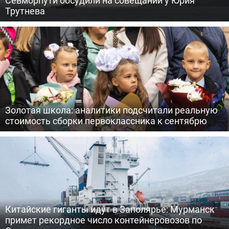
Севморпути обсудили на совещании у Юрия
Трутнева
Золотая школа: аналитики подсчитали реальную
стоимость сборки первоклассника к сентябрю
Китайские гиганты идут в Заполярье: Мурманск
примет рекордное число контейнеровозов по