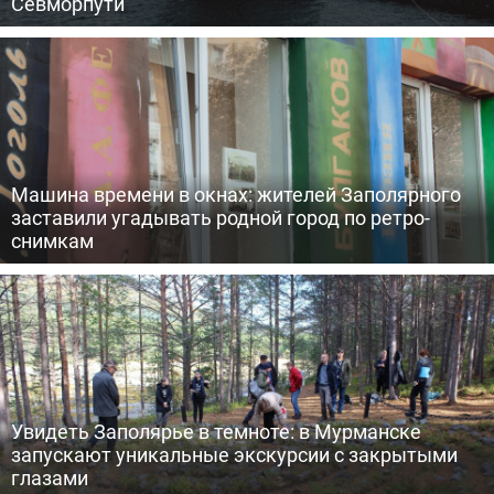
Севморпути
Машина времени в окнах: жителей Заполярного
заставили угадывать родной город по ретро-
снимкам
Увидеть Заполярье в темноте: в Мурманске
запускают уникальные экскурсии с закрытыми
глазами