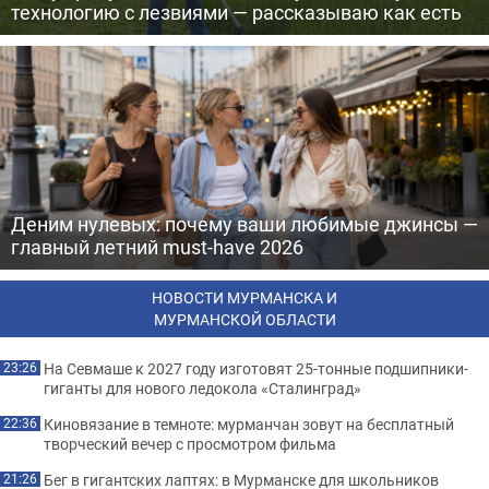
технологию с лезвиями — рассказываю как есть
Деним нулевых: почему ваши любимые джинсы —
главный летний must-have 2026
НОВОСТИ МУРМАНСКА И
МУРМАНСКОЙ ОБЛАСТИ
На Севмаше к 2027 году изготовят 25-тонные подшипники-
23:26
гиганты для нового ледокола «Сталинград»
Киновязание в темноте: мурманчан зовут на бесплатный
22:36
творческий вечер с просмотром фильма
Бег в гигантских лаптях: в Мурманске для школьников
21:26