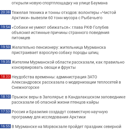
открыли новую спортплощадку на улице Баумана
Тяжелая техника и тонны отходов: волонтеры «Чистой
20:38
Арктики» вывезли 60 тонн мусора с Рыбачьего
«Собаки не умеют обижаться»: глава РКФ Голубев
19:54
объяснил истинные причины странного поведения
питомцев
Желательно пенсионеру: жительница Мурманска
19:50
пристраивает взрослую собаку породы шпиц
Жителям Мурманской области рассказали, как правильно
19:35
консервировать овощи и фрукты
Неудобства временны: администрация ЗАТО
18:33
Александровск рассказала о модернизации теплосетей в
Снежногорске
Прыжок веры в Заполярье: в Кандалакшском заповеднике
18:10
рассказали об опасной жизни птенцов кайры
Россия и Бразилия создадут совместную научную
17:53
программу для исследования Арктики
В Мурманске на Морвокзале пройдет праздник северной
16:55