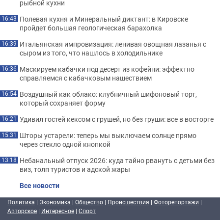
рыбной кухни
Полевая кухня и Минеральный диктант: в Кировске
16:43
пройдет большая геологическая барахолка
Итальянская импровизация: ленивая овощная лазанья с
16:39
сыром из того, что нашлось в холодильнике
Маскируем кабачки под десерт из кофейни: эффектно
16:36
справляемся с кабачковым нашествием
Воздушный как облако: клубничный шифоновый торт,
16:54
который сохраняет форму
Удивил гостей кексом с грушей, но без груши: все в восторге
16:21
Шторы устарели: теперь мы выключаем солнце прямо
15:31
через стекло одной кнопкой
Небанальный отпуск 2026: куда тайно рвануть с детьми без
13:18
виз, толп туристов и адской жары
Все новости
Политика
|
Экономика
|
Общество
|
Происшествия
|
Фоторепортажи
|
Авторское
|
Интересное
|
Спорт