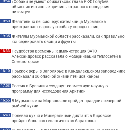
«Собаки не умеют обижаться»: глава РКФ Голубев
19:54
объяснил истинные причины странного поведения
питомцев
Желательно пенсионеру: жительница Мурманска
19:50
пристраивает взрослую собаку породы шпиц
Жителям Мурманской области рассказали, как правильно
19:35
консервировать овощи и фрукты
Неудобства временны: администрация ЗАТО
18:33
Александровск рассказала о модернизации теплосетей в
Снежногорске
Прыжок веры в Заполярье: в Кандалакшском заповеднике
18:10
рассказали об опасной жизни птенцов кайры
Россия и Бразилия создадут совместную научную
17:53
программу для исследования Арктики
В Мурманске на Морвокзале пройдет праздник северной
16:55
рыбной кухни
Полевая кухня и Минеральный диктант: в Кировске
16:43
пройдет большая геологическая барахолка
16:03