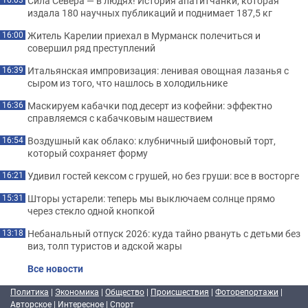
Сила Севера — в людях! История апатитчанки, которая
издала 180 научных публикаций и поднимает 187,5 кг
Житель Карелии приехал в Мурманск полечиться и
16:00
совершил ряд преступлений
Итальянская импровизация: ленивая овощная лазанья с
16:39
сыром из того, что нашлось в холодильнике
Маскируем кабачки под десерт из кофейни: эффектно
16:36
справляемся с кабачковым нашествием
Воздушный как облако: клубничный шифоновый торт,
16:54
который сохраняет форму
Удивил гостей кексом с грушей, но без груши: все в восторге
16:21
Шторы устарели: теперь мы выключаем солнце прямо
15:31
через стекло одной кнопкой
Небанальный отпуск 2026: куда тайно рвануть с детьми без
13:18
виз, толп туристов и адской жары
Все новости
Политика
|
Экономика
|
Общество
|
Происшествия
|
Фоторепортажи
|
Авторское
|
Интересное
|
Спорт