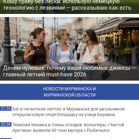
Кошу траву без лески: использую немецкую
технологию с лезвиями — рассказываю как есть
Деним нулевых: почему ваши любимые джинсы —
главный летний must-have 2026
НОВОСТИ МУРМАНСКА И
МУРМАНСКОЙ ОБЛАСТИ
Бег в гигантских лаптях: в Мурманске для школьников
21:26
открыли новую спортплощадку на улице Баумана
Тяжелая техника и тонны отходов: волонтеры «Чистой
20:38
Арктики» вывезли 60 тонн мусора с Рыбачьего