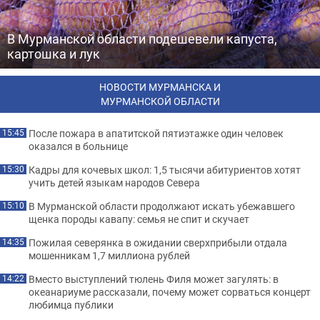
В Мурманской области подешевели капуста,
картошка и лук
НОВОСТИ МУРМАНСКА И
МУРМАНСКОЙ ОБЛАСТИ
После пожара в апатитской пятиэтажке один человек
15:45
оказался в больнице
Кадры для кочевых школ: 1,5 тысячи абитуриентов хотят
15:30
учить детей языкам народов Севера
В Мурманской области продолжают искать убежавшего
15:10
щенка породы кавапу: семья не спит и скучает
Пожилая северянка в ожидании сверхприбыли отдала
14:35
мошенникам 1,7 миллиона рублей
Вместо выступлений тюлень Филя может загулять: в
14:22
океанариуме рассказали, почему может сорваться концерт
любимца публики