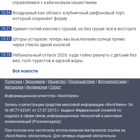
справляемся с кабачковым нашествием
Воздушный как облако: клубничный шифоновый торт,
16:54
который сохраняет форму
Удивил гостей кексом с грушей, но без груши: все в восторге
16:21
Шторы устарели: теперь мы выключаем солнце прямо
15:31
через стекло одной кнопкой
Небанальный отпуск 2026: куда тайно рвануть с детьми без
13:18
виз, толп туристов и адской жары
Все новости
Политика
|
Экономика
|
Общество
|
Происшествия
|
Фоторепортажи
|
Авторское
|
Интересное
|
Спорт
Информационное агентство «Nord-News»
Запись о регистрации средства массовой информации «Nord-News» Эл
№ ФС77-62541 от 27.07.2015 г. выдано Федеральной службой по
надзору в сфере связи, информационных технологий и массовых
коммуникаций (Роскомнадзор).
При полном или частичном использовании материалов ссылка на
«Nord-News» обязательна. Для сетевых изданий обязательна