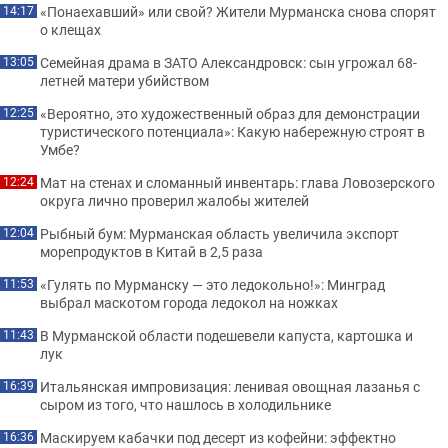
«Понаехавший» или свой? Жители Мурманска снова спорят
14:17
о клещах
Семейная драма в ЗАТО Александровск: сын угрожал 68-
13:05
летней матери убийством
«Вероятно, это художественный образ для демонстрации
12:25
туристического потенциала»: Какую набережную строят в
Умбе?
Мат на стенах и сломанный инвентарь: глава Ловозерского
12:24
округа лично проверил жалобы жителей
Рыбный бум: Мурманская область увеличила экспорт
12:04
морепродуктов в Китай в 2,5 раза
«Гулять по Мурманску — это ледокольно!»: Минград
11:53
выбрал маскотом города ледокол на ножках
В Мурманской области подешевели капуста, картошка и
11:43
лук
Итальянская импровизация: ленивая овощная лазанья с
16:39
сыром из того, что нашлось в холодильнике
Маскируем кабачки под десерт из кофейни: эффектно
16:36