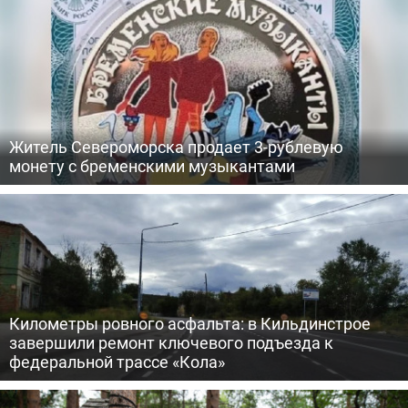
Житель Североморска продает 3-рублевую
монету с бременскими музыкантами
Километры ровного асфальта: в Кильдинстрое
завершили ремонт ключевого подъезда к
федеральной трассе «Кола»