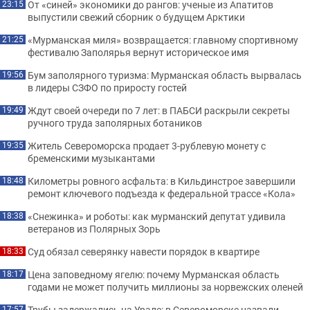
От «синей» экономики до рангов: ученые из Апатитов
23:15
выпустили свежий сборник о будущем Арктики
«Мурманская миля» возвращается: главному спортивному
21:25
фестивалю Заполярья вернут историческое имя
Бум заполярного туризма: Мурманская область вырвалась
19:56
в лидеры СЗФО по приросту гостей
Ждут своей очереди по 7 лет: в ПАБСИ раскрыли секреты
19:49
ручного труда заполярных ботаников
Житель Североморска продает 3-рублевую монету с
19:35
бременскими музыкантами
Километры ровного асфальта: в Кильдинстрое завершили
18:48
ремонт ключевого подъезда к федеральной трассе «Кола»
«Снежинка» и роботы: как мурманский депутат удивила
18:38
ветеранов из Полярных Зорь
Суд обязал северянку навести порядок в квартире
18:33
Цена заповедному ягелю: почему Мурманская область
18:17
годами не может получить миллионы за норвежских оленей
Трубы задержались на Урале: в Североморске назвали
17:57