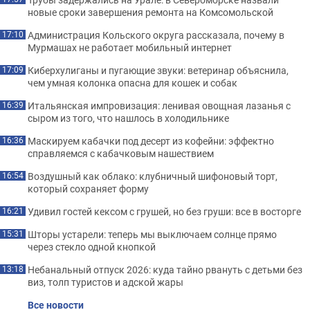
новые сроки завершения ремонта на Комсомольской
Администрация Кольского округа рассказала, почему в
17:10
Мурмашах не работает мобильный интернет
Киберхулиганы и пугающие звуки: ветеринар объяснила,
17:09
чем умная колонка опасна для кошек и собак
Итальянская импровизация: ленивая овощная лазанья с
16:39
сыром из того, что нашлось в холодильнике
Маскируем кабачки под десерт из кофейни: эффектно
16:36
справляемся с кабачковым нашествием
Воздушный как облако: клубничный шифоновый торт,
16:54
который сохраняет форму
Удивил гостей кексом с грушей, но без груши: все в восторге
16:21
Шторы устарели: теперь мы выключаем солнце прямо
15:31
через стекло одной кнопкой
Небанальный отпуск 2026: куда тайно рвануть с детьми без
13:18
виз, толп туристов и адской жары
Все новости