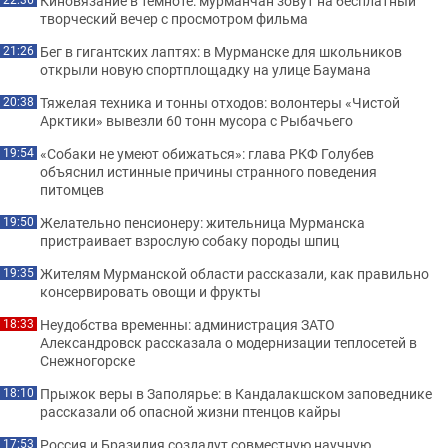
Киновязание в темноте: мурманчан зовут на бесплатный
творческий вечер с просмотром фильма
Бег в гигантских лаптях: в Мурманске для школьников
21:26
открыли новую спортплощадку на улице Баумана
Тяжелая техника и тонны отходов: волонтеры «Чистой
20:38
Арктики» вывезли 60 тонн мусора с Рыбачьего
«Собаки не умеют обижаться»: глава РКФ Голубев
19:54
объяснил истинные причины странного поведения
питомцев
Желательно пенсионеру: жительница Мурманска
19:50
пристраивает взрослую собаку породы шпиц
Жителям Мурманской области рассказали, как правильно
19:35
консервировать овощи и фрукты
Неудобства временны: администрация ЗАТО
18:33
Александровск рассказала о модернизации теплосетей в
Снежногорске
Прыжок веры в Заполярье: в Кандалакшском заповеднике
18:10
рассказали об опасной жизни птенцов кайры
Россия и Бразилия создадут совместную научную
17:53