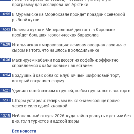
программу для исследования Арктики
В Мурманске на Морвокзале пройдет праздник северной
16:55
рыбной кухни
Полевая кухня и Минеральный диктант: в Кировске
16:43
пройдет большая геологическая барахолка
Итальянская импровизация: ленивая овощная лазанья с
16:39
сыром из того, что нашлось в холодильнике
Маскируем кабачки под десерт из кофейни: эффектно
16:36
справляемся с кабачковым нашествием
Воздушный как облако: клубничный шифоновый торт,
16:54
который сохраняет форму
Удивил гостей кексом с грушей, но без груши: все в восторге
16:21
Шторы устарели: теперь мы выключаем солнце прямо
15:31
через стекло одной кнопкой
Небанальный отпуск 2026: куда тайно рвануть с детьми без
13:18
виз, толп туристов и адской жары
Все новости