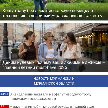
Кошу траву без лески: использую немецкую
технологию с лезвиями — рассказываю как есть
Деним нулевых: почему ваши любимые джинсы —
главный летний must-have 2026
НОВОСТИ МУРМАНСКА И
МУРМАНСКОЙ ОБЛАСТИ
В Кандалакше закатали в асфальт народную тропу:
14:11
пешеходам тесно даже летом
Мурманчанин побил мировой рекорд в ледяной воде
13:36