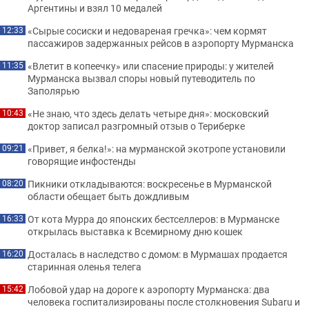
Аргентины и взял 10 медалей
«Сырые сосиски и недовареная гречка»: чем кормят
12:33
пассажиров задержанных рейсов в аэропорту Мурманска
«Влетит в копеечку» или спасение природы: у жителей
11:35
Мурманска вызвал споры новый путеводитель по
Заполярью
«Не знаю, что здесь делать четыре дня»: московский
10:43
доктор записал разгромный отзыв о Териберке
«Привет, я белка!»: на мурманской экотропе установили
09:21
говорящие инфостенды
Пикники откладываются: воскресенье в Мурманской
08:20
области обещает быть дождливым
От кота Мурра до японских бестселлеров: в Мурманске
16:33
открылась выставка к Всемирному дню кошек
Досталась в наследство с домом: в Мурмашах продается
16:20
старинная оленья телега
Лобовой удар на дороге к аэропорту Мурманска: два
15:42
человека госпитализированы после столкновения Subaru и