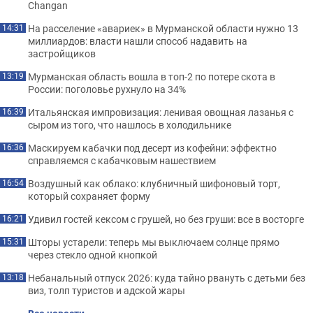
Changan
На расселение «авариек» в Мурманской области нужно 13
14:31
миллиардов: власти нашли способ надавить на
застройщиков
Мурманская область вошла в топ-2 по потере скота в
13:19
России: поголовье рухнуло на 34%
Итальянская импровизация: ленивая овощная лазанья с
16:39
сыром из того, что нашлось в холодильнике
Маскируем кабачки под десерт из кофейни: эффектно
16:36
справляемся с кабачковым нашествием
Воздушный как облако: клубничный шифоновый торт,
16:54
который сохраняет форму
Удивил гостей кексом с грушей, но без груши: все в восторге
16:21
Шторы устарели: теперь мы выключаем солнце прямо
15:31
через стекло одной кнопкой
Небанальный отпуск 2026: куда тайно рвануть с детьми без
13:18
виз, толп туристов и адской жары