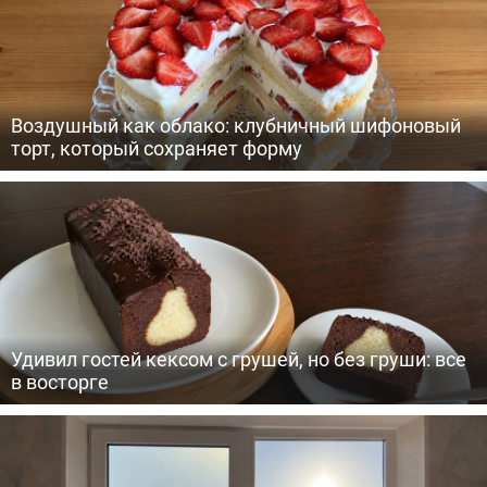
Воздушный как облако: клубничный шифоновый
торт, который сохраняет форму
Удивил гостей кексом с грушей, но без груши: все
в восторге