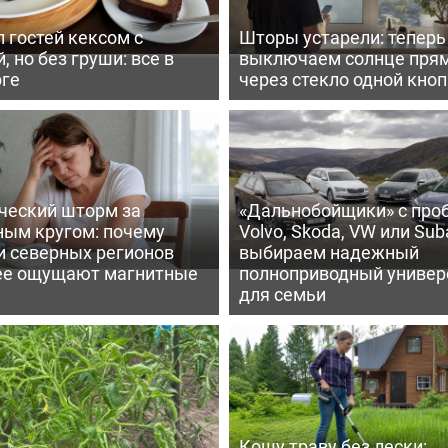
 гостей кексом с
Шторы устарели: тепер
, но без груши: все в
выключаем солнце пря
рге
через стекло одной кно
ческий шторм за
«Дальнобойщики» с про
ным кругом: почему
Volvo, Skoda, VW или Suba
и северных регионов
выбираем надежный
ее ощущают магнитные
полноприводный универ
для семьи
Кошу траву без лески: