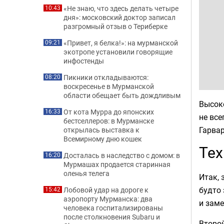
«Не знаю, что здесь делать четыре
10:43
дня»: московский доктор записал
разгромный отзыв о Териберке
«Привет, я белка!»: на мурманской
09:21
экотропе установили говорящие
инфостенды
Пикники откладываются:
08:20
воскресенье в Мурманской
области обещает быть дождливым
Высок
От кота Мурра до японских
16:33
не все
бестселлеров: в Мурманске
Гарва
открылась выставка к
Всемирному дню кошек
Тех
Досталась в наследство с домом: в
16:20
Мурмашах продается старинная
оленья телега
Итак, 
будто
Лобовой удар на дороге к
15:42
аэропорту Мурманска: два
и заме
человека госпитализированы
после столкновения Subaru и
Второ