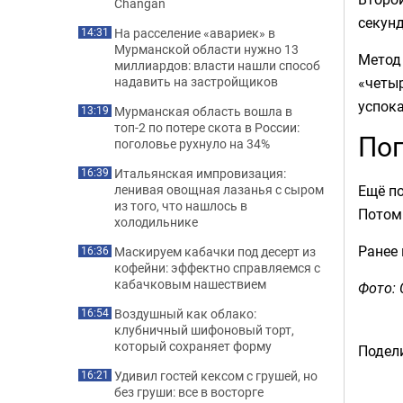
Changan
секунд
На расселение «авариек» в
14:31
Мурманской области нужно 13
Метод 
миллиардов: власти нашли способ
«четыр
надавить на застройщиков
успока
Мурманская область вошла в
13:19
топ-2 по потере скота в России:
По
поголовье рухнуло на 34%
Итальянская импровизация:
16:39
Ещё п
ленивая овощная лазанья с сыром
из того, что нашлось в
Потом
холодильнике
Ранее
Маскируем кабачки под десерт из
16:36
кофейни: эффектно справляемся с
кабачковым нашествием
Фото: 
Воздушный как облако:
16:54
клубничный шифоновый торт,
который сохраняет форму
Подели
Удивил гостей кексом с грушей, но
16:21
без груши: все в восторге