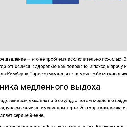
ое давление — это не проблема исключительно пожилых. З
гда относимся к здоровью как положено, и поход к врачу 
рда Кимберли Паркс отмечает, что помочь себе можно ды
ника медленного выдоха
задерживаем дыхание на 5 секунд, а потом медленно выды
 задуваем свечи на именинном торте. Это упражнение акт
дляет сердцебиение.
й метод называется «Дыхание по квадрату». Вдыхаем две 