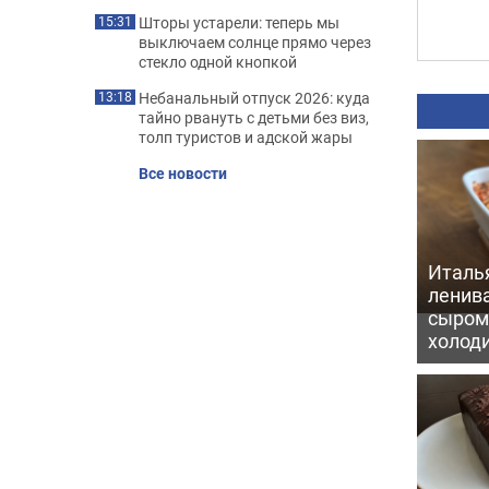
Шторы устарели: теперь мы
15:31
выключаем солнце прямо через
стекло одной кнопкой
Небанальный отпуск 2026: куда
13:18
тайно рвануть с детьми без виз,
толп туристов и адской жары
Все новости
Италь
ленив
сыром 
холод