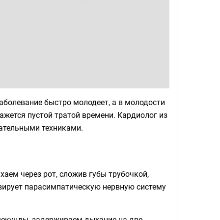
аболевание быстро молодеет, а в молодости
кажется пустой тратой времени. Кардиолог из
хательными техниками.
хаем через рот, сложив губы трубочкой,
ивирует парасимпатическую нервную систему
секунды, задерживаем дыхание на две