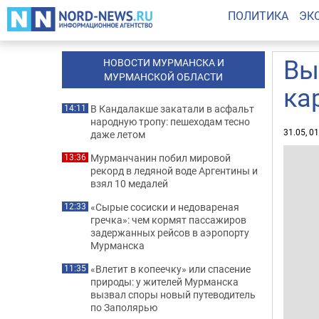
ПОЛИТИКА
ЭК
Вы
НОВОСТИ МУРМАНСКА И
МУРМАНСКОЙ ОБЛАСТИ
ка
В Кандалакше закатали в асфальт
14:11
народную тропу: пешеходам тесно
31.05, 0
даже летом
Мурманчанин побил мировой
13:36
рекорд в ледяной воде Аргентины и
взял 10 медалей
«Сырые сосиски и недовареная
12:33
гречка»: чем кормят пассажиров
задержанных рейсов в аэропорту
Мурманска
«Влетит в копеечку» или спасение
11:35
природы: у жителей Мурманска
вызвал споры новый путеводитель
по Заполярью