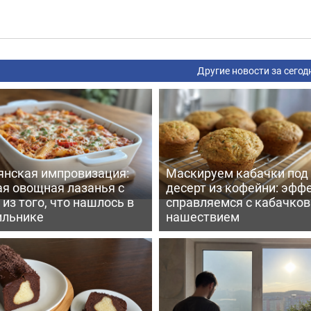
Другие новости за сегод
янская импровизация:
Маскируем кабачки под
ая овощная лазанья с
десерт из кофейни: эфф
из того, что нашлось в
справляемся с кабачко
ильнике
нашествием