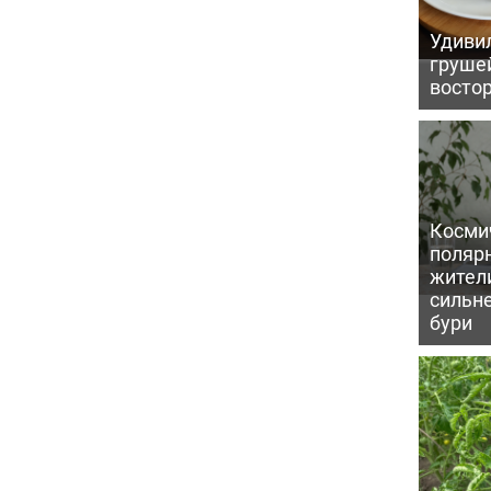
Удивил
грушей
восто
Косми
поляр
жител
сильн
бури