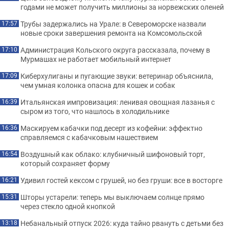
годами не может получить миллионы за норвежских оленей
Трубы задержались на Урале: в Североморске назвали
17:57
новые сроки завершения ремонта на Комсомольской
Администрация Кольского округа рассказала, почему в
17:10
Мурмашах не работает мобильный интернет
Киберхулиганы и пугающие звуки: ветеринар объяснила,
17:09
чем умная колонка опасна для кошек и собак
Итальянская импровизация: ленивая овощная лазанья с
16:39
сыром из того, что нашлось в холодильнике
Маскируем кабачки под десерт из кофейни: эффектно
16:36
справляемся с кабачковым нашествием
Воздушный как облако: клубничный шифоновый торт,
16:54
который сохраняет форму
Удивил гостей кексом с грушей, но без груши: все в восторге
16:21
Шторы устарели: теперь мы выключаем солнце прямо
15:31
через стекло одной кнопкой
Небанальный отпуск 2026: куда тайно рвануть с детьми без
13:18