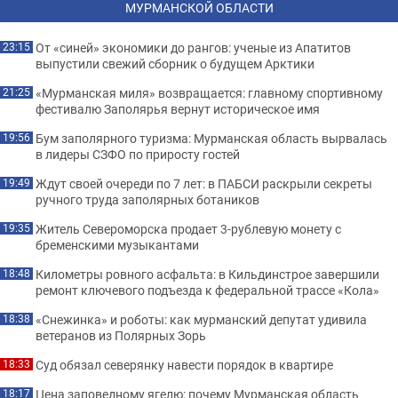
МУРМАНСКОЙ ОБЛАСТИ
От «синей» экономики до рангов: ученые из Апатитов
23:15
выпустили свежий сборник о будущем Арктики
«Мурманская миля» возвращается: главному спортивному
21:25
фестивалю Заполярья вернут историческое имя
Бум заполярного туризма: Мурманская область вырвалась
19:56
в лидеры СЗФО по приросту гостей
Ждут своей очереди по 7 лет: в ПАБСИ раскрыли секреты
19:49
ручного труда заполярных ботаников
Житель Североморска продает 3-рублевую монету с
19:35
бременскими музыкантами
Километры ровного асфальта: в Кильдинстрое завершили
18:48
ремонт ключевого подъезда к федеральной трассе «Кола»
«Снежинка» и роботы: как мурманский депутат удивила
18:38
ветеранов из Полярных Зорь
Суд обязал северянку навести порядок в квартире
18:33
Цена заповедному ягелю: почему Мурманская область
18:17