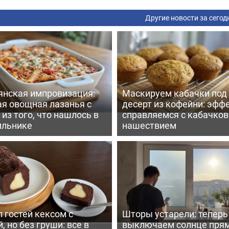
Другие новости за сегод
янская импровизация:
Маскируем кабачки под
ая овощная лазанья с
десерт из кофейни: эфф
из того, что нашлось в
справляемся с кабачко
ильнике
нашествием
 гостей кексом с
Шторы устарели: тепер
, но без груши: все в
выключаем солнце пря