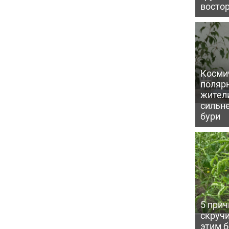
восто
Косми
поляр
жител
сильн
бури
5 прич
скручи
этим 