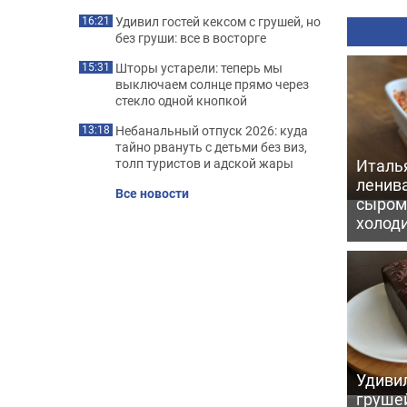
Удивил гостей кексом с грушей, но
16:21
без груши: все в восторге
Шторы устарели: теперь мы
15:31
выключаем солнце прямо через
стекло одной кнопкой
Небанальный отпуск 2026: куда
13:18
тайно рвануть с детьми без виз,
Италь
толп туристов и адской жары
ленив
Все новости
сыром 
холод
Удивил
грушей