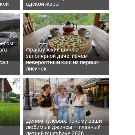
пкой
адской жары
бегом:
ru -
Французский шик на
заполярной даче: печем
сал
невероятный киш из первых
лисичек
Деним нулевых: почему ваши
—
любимые джинсы — главный
летний must-have 2026