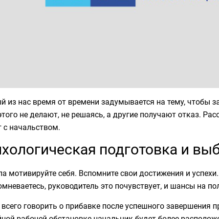
 из нас время от времени задумывается на тему, чтобы 
этого не делают, не решаясь, а другие получают отказ. Р
 с начальством.
хологическая подготовка и вы
а мотивируйте себя. Вспомните свои достижения и успехи.
омневаетесь, руководитель это почувствует, и шансы на п
всего говорить о прибавке после успешного завершения про
йной рабочей обстановке начальник будет более располож