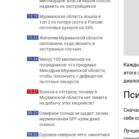
миллиардов: власти нашли способ
надавить на застройщиков
Мурманская область вошла в
13:19
топ-2 по потере скота в России:
поголовье рухнуло на 34%
Жителям Мурманской области
12:23
напомнили, куда звонить в
экстренных случаях
Минус 100 миллионов на
11:24
Каждый
посредников: что придумал
Минздрав Мурманской области,
итоге 
чтобы покончить с дефицитом
диалог
льготных лекарств
Пси
Волков к отстрелу: почему в
10:37
Мурманской области нет лимита
на добычу этих хищников?
Сначал
Северное солнце не щадит: зачем
09:25
себе с
мурманчанам SPF-крем даже
осенью
Лучше 
Суровое северное лето: синоптики
08:20
споко