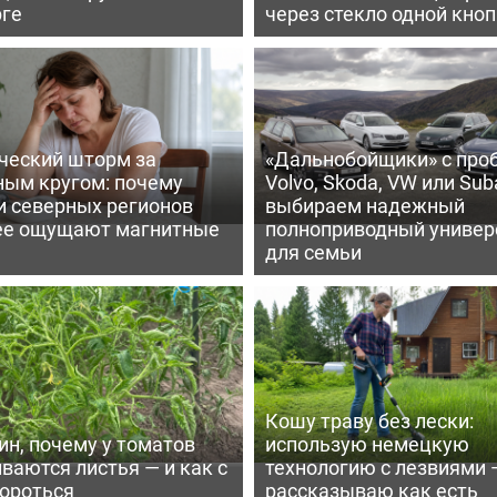
рге
через стекло одной кно
ческий шторм за
«Дальнобойщики» с про
ным кругом: почему
Volvo, Skoda, VW или Suba
и северных регионов
выбираем надежный
ее ощущают магнитные
полноприводный универ
для семьи
Кошу траву без лески:
ин, почему у томатов
использую немецкую
ваются листья — и как с
технологию с лезвиями 
бороться
рассказываю как есть