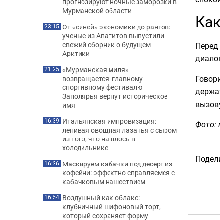
прогнозируют ночные заморозки в
Мурманской области
Как
От «синей» экономики до рангов:
23:15
ученые из Апатитов выпустили
свежий сборник о будущем
Перед 
Арктики
диалог
«Мурманская миля»
21:25
Говори
возвращается: главному
спортивному фестивалю
держат
Заполярья вернут историческое
вызов
имя
Итальянская импровизация:
16:39
Фото: r
ленивая овощная лазанья с сыром
из того, что нашлось в
холодильнике
Подели
Маскируем кабачки под десерт из
16:36
кофейни: эффектно справляемся с
кабачковым нашествием
Воздушный как облако:
16:54
клубничный шифоновый торт,
который сохраняет форму