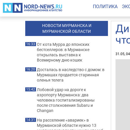
ПОЛИТИКА
ЭК
Ди
НОВОСТИ МУРМАНСКА И
МУРМАНСКОЙ ОБЛАСТИ
чт
От кота Мурра до японских
16:33
бестселлеров: в Мурманске
31.05, 0
открылась выставка к
Всемирному дню кошек
Досталась в наследство с домом: в
16:20
Мурмашах продается старинная
оленья телега
Лобовой удар на дороге к
15:42
аэропорту Мурманска: два
человека госпитализированы
после столкновения Subaru и
Changan
На расселение «авариек» в
14:31
Мурманской области нужно 13