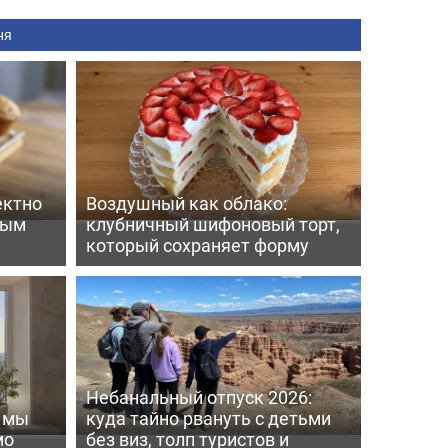
ня
ектно
Воздушный как облако:
вым
клубничный шифоновый торт,
который сохраняет форму
Небанальный отпуск 2026:
ь мы
куда тайно рвануть с детьми
мо
без виз, толп туристов и