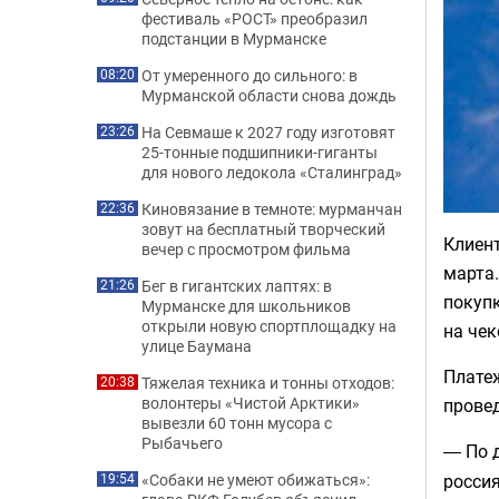
фестиваль «РОСТ» преобразил
подстанции в Мурманске
От умеренного до сильного: в
08:20
Мурманской области снова дождь
На Севмаше к 2027 году изготовят
23:26
25-тонные подшипники-гиганты
для нового ледокола «Сталинград»
Киновязание в темноте: мурманчан
22:36
зовут на бесплатный творческий
Клиент
вечер с просмотром фильма
марта.
Бег в гигантских лаптях: в
21:26
покупк
Мурманске для школьников
открыли новую спортплощадку на
на чек
улице Баумана
Платеж
Тяжелая техника и тонны отходов:
20:38
волонтеры «Чистой Арктики»
провед
вывезли 60 тонн мусора с
Рыбачьего
По 
—
россия
«Собаки не умеют обижаться»:
19:54