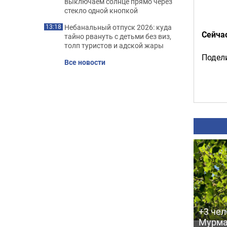
выключаем солнце прямо через
стекло одной кнопкой
Небанальный отпуск 2026: куда
13:18
Сейча
тайно рвануть с детьми без виз,
толп туристов и адской жары
Подели
Все новости
+3 чел
Мурма