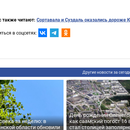
с также читают:
Сортавала и Суздаль оказались дороже К
ться в соцсетях:
Другие новости за сегод
День рождения Оленего
овека за неделю: в
как саамский погост 16 
нской области обновили
стал столицей заполярн