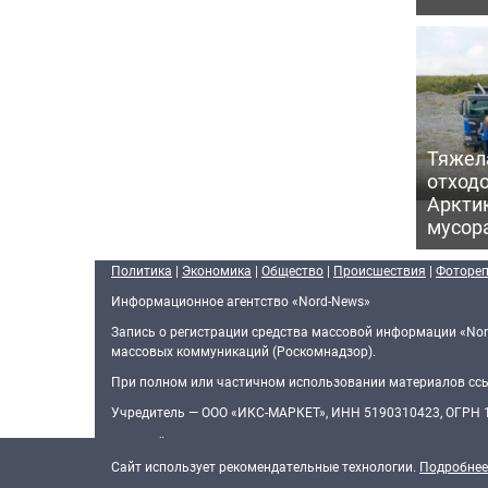
Тяжел
отходо
Арктик
мусор
Политика
|
Экономика
|
Общество
|
Происшествия
|
Фоторе
Информационное агентство «Nord-News»
Запись о регистрации средства массовой информации «Nor
массовых коммуникаций (Роскомнадзор).
При полном или частичном использовании материалов ссыл
Учредитель — ООО «ИКС-МАРКЕТ», ИНН 5190310423, ОГРН
Главный редактор — Голямин Максим Сергеевич
Cайт использует рекомендательные технологии.
Подробнее
О нас
Редакционная политика
Контактная информация