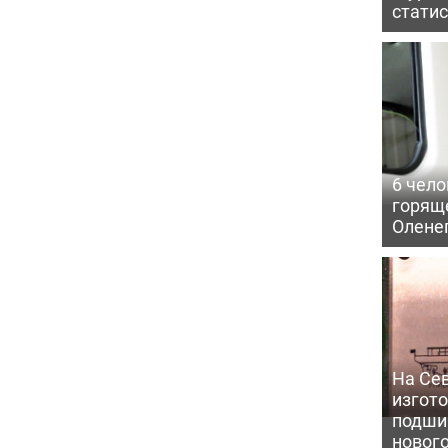
статис
6 чело
горящ
Олене
На Се
изгото
подши
новог