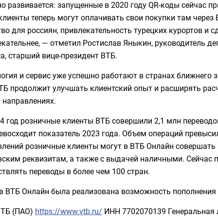
о развивается: запущенные в 2020 году QR-коды сейчас п
лиенты теперь могут оплачивать свои покупки там через 
во для россиян, привлекательность турецких курортов и сд
екательнее, — отметил Ростислав Яныкин, руководитель д
а, старший вице-президент ВТБ.
огия и сервис уже успешно работают в странах ближнего з
ТБ продолжит улучшать клиентский опыт и расширять расч
 направлениях.
4 год розничные клиенты ВТБ совершили 2,1 млн переводов
евосходит показатель 2023 года. Объем операций превысил
лений розничные клиенты могут в ВТБ Онлайн совершать 
вским реквизитам, а также с выдачей наличными. Сейчас 
твлять переводы в более чем 100 стран.
в ВТБ Онлайн была реализована возможность пополнения кар
ВТБ (ПАО)
https://www.vtb.ru/
ИНН 7702070139 Генеральная л