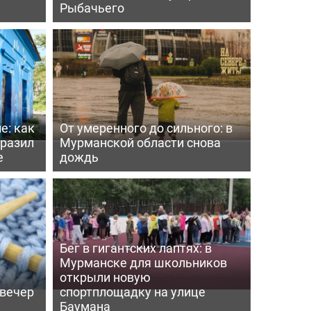
Рыбачьего
е: как
От умеренного до сильного: в
бразил
Мурманской области снова
е
дождь
Бег в гигантских лаптях: в
Мурманске для школьников
открыли новую
 вечер
спортплощадку на улице
Баумана