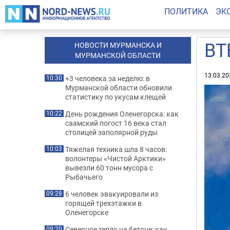
ПОЛИТИКА
ЭК
ВТ
НОВОСТИ МУРМАНСКА И
МУРМАНСКОЙ ОБЛАСТИ
13.03.20
+3 человека за неделю: в
10:30
Мурманской области обновили
статистику по укусам клещей
День рождения Оленегорска: как
10:22
саамский погост 16 века стал
столицей заполярной руды
Тяжелая техника шла 8 часов:
10:03
волонтеры «Чистой Арктики»
вывезли 60 тонн мусора с
Рыбачьего
6 человек эвакуировали из
09:28
горящей трехэтажки в
Оленегорске
Северное тепло на бетоне: как
09:20