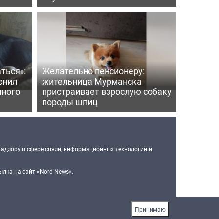
ться»:
Желательно пенсионеру:
снил
жительница Мурманска
нного
пристраивает взрослую собаку
породы шпиц
надзору в сфере связи, информационных технологий и
лка на сайт «Nord-News».
Принимаю