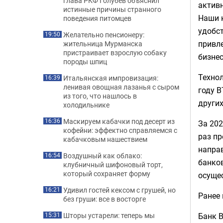
глава РКФ Голубев объяснил
активн
истинные причины странного
Наши к
поведения питомцев
удобст
Желательно пенсионеру:
19:50
привл
жительница Мурманска
пристраивает взрослую собаку
бизнес
породы шпиц
Технол
Итальянская импровизация:
16:39
ленивая овощная лазанья с сыром
году В
из того, что нашлось в
других
холодильнике
Маскируем кабачки под десерт из
16:36
За 202
кофейни: эффектно справляемся с
раз пр
кабачковым нашествием
направ
Воздушный как облако:
16:54
банко
клубничный шифоновый торт,
который сохраняет форму
осущес
Удивил гостей кексом с грушей, но
16:21
Ранее 
без груши: все в восторге
Банк 
Шторы устарели: теперь мы
15:31