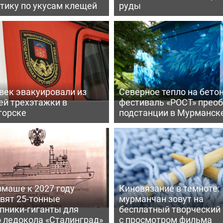
тику по укусам клещей
руды
век эвакуировали из
Северное тепло на бетон
ей трехэтажки в
фестиваль «РОСТ» прео
горске
подстанции в Мурманск
вмаше к 2027 году
Киновязание в темноте:
вят 25-тонные
мурманчан зовут на
пники-гиганты для
бесплатный творческий
о ледокола «Сталинград»
с просмотром фильма