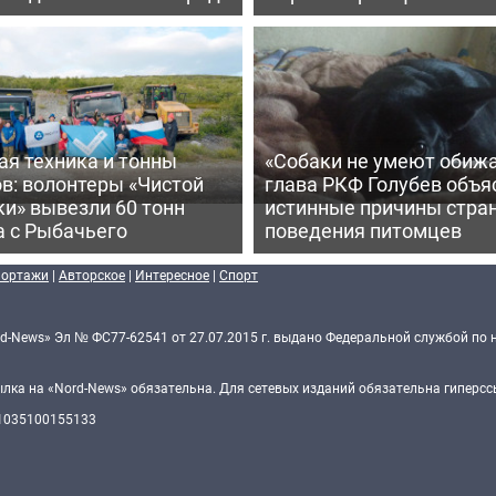
ая техника и тонны
«Собаки не умеют обижа
в: волонтеры «Чистой
глава РКФ Голубев объя
и» вывезли 60 тонн
истинные причины стра
а с Рыбачьего
поведения питомцев
портажи
|
Авторское
|
Интересное
|
Спорт
d-News» Эл № ФС77-62541 от 27.07.2015 г. выдано Федеральной службой по 
ка на «Nord-News» обязательна. Для сетевых изданий обязательна гиперссы
 1035100155133
Политика конфиденциальности