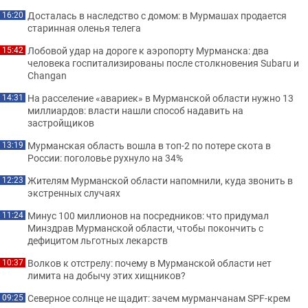
Досталась в наследство с домом: в Мурмашах продается
16:20
старинная оленья телега
Лобовой удар на дороге к аэропорту Мурманска: два
15:42
человека госпитализированы после столкновения Subaru и
Changan
На расселение «авариек» в Мурманской области нужно 13
14:31
миллиардов: власти нашли способ надавить на
застройщиков
Мурманская область вошла в топ-2 по потере скота в
13:19
России: поголовье рухнуло на 34%
Жителям Мурманской области напомнили, куда звонить в
12:23
экстренных случаях
Минус 100 миллионов на посредников: что придумал
11:24
Минздрав Мурманской области, чтобы покончить с
дефицитом льготных лекарств
Волков к отстрелу: почему в Мурманской области нет
10:37
лимита на добычу этих хищников?
Северное солнце не щадит: зачем мурманчанам SPF-крем
09:25