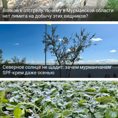
Волков к отстрелу: почему в Мурманской области
нет лимита на добычу этих хищников?
Северное солнце не щадит: зачем мурманчанам
SPF-крем даже осенью