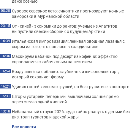
даже осенью
Суровое северное лето: синоптики прогнозируют ночные
08:20
заморозки в Мурманской области
От «синей» экономики до рангов: ученые из Апатитов
23:15
выпустили свежий сборник о будущем Арктики
Итальянская импровизация: ленивая овощная лазанья с
16:39
сыром из того, что нашлось в холодильнике
Маскируем кабачки под десерт из кофейни: эффектно
16:36
справляемся с кабачковым нашествием
Воздушный как облако: клубничный шифоновый торт,
16:54
который сохраняет форму
Удивил гостей кексом с грушей, но без груши: все в восторге
16:21
Шторы устарели: теперь мы выключаем солнце прямо
15:31
через стекло одной кнопкой
Небанальный отпуск 2026: куда тайно рвануть с детьми без
13:18
виз, толп туристов и адской жары
Все новости