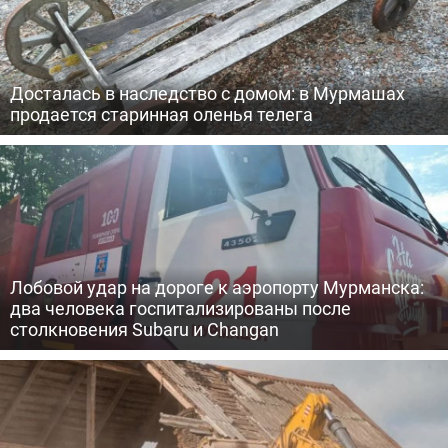
Досталась в наследство с домом: в Мурмашах
продается старинная оленья телега
Лобовой удар на дороге к аэропорту Мурманска:
два человека госпитализированы после
столкновения Subaru и Changan