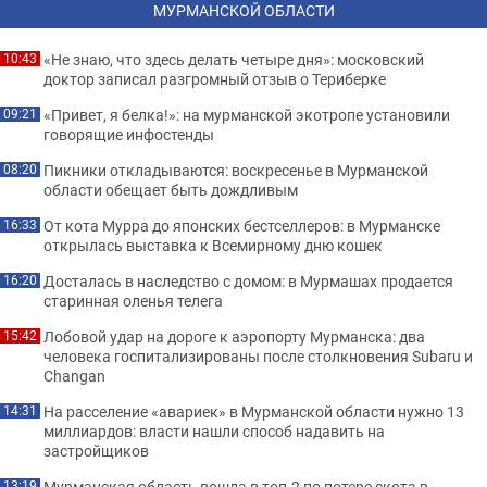
МУРМАНСКОЙ ОБЛАСТИ
«Не знаю, что здесь делать четыре дня»: московский
10:43
доктор записал разгромный отзыв о Териберке
«Привет, я белка!»: на мурманской экотропе установили
09:21
говорящие инфостенды
Пикники откладываются: воскресенье в Мурманской
08:20
области обещает быть дождливым
От кота Мурра до японских бестселлеров: в Мурманске
16:33
открылась выставка к Всемирному дню кошек
Досталась в наследство с домом: в Мурмашах продается
16:20
старинная оленья телега
Лобовой удар на дороге к аэропорту Мурманска: два
15:42
человека госпитализированы после столкновения Subaru и
Changan
На расселение «авариек» в Мурманской области нужно 13
14:31
миллиардов: власти нашли способ надавить на
застройщиков
Мурманская область вошла в топ-2 по потере скота в
13:19