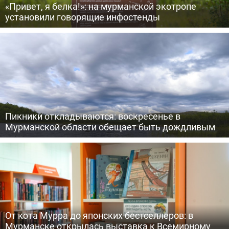
«Привет, я белка!»: на мурманской экотропе
установили говорящие инфостенды
Пикники откладываются: воскресенье в
Мурманской области обещает быть дождливым
От кота Мурра до японских бестселлеров: в
Мурманске открылась выставка к Всемирному