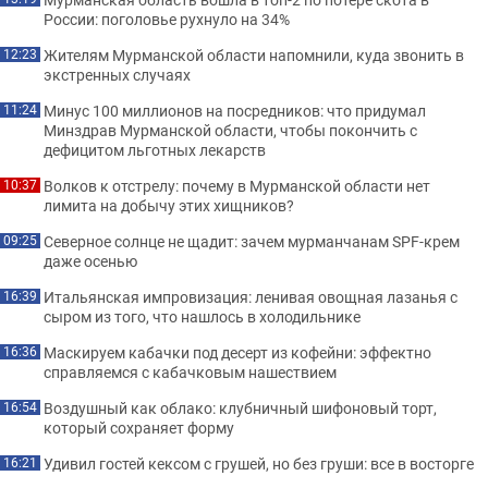
России: поголовье рухнуло на 34%
Жителям Мурманской области напомнили, куда звонить в
12:23
экстренных случаях
Минус 100 миллионов на посредников: что придумал
11:24
Минздрав Мурманской области, чтобы покончить с
дефицитом льготных лекарств
Волков к отстрелу: почему в Мурманской области нет
10:37
лимита на добычу этих хищников?
Северное солнце не щадит: зачем мурманчанам SPF-крем
09:25
даже осенью
Итальянская импровизация: ленивая овощная лазанья с
16:39
сыром из того, что нашлось в холодильнике
Маскируем кабачки под десерт из кофейни: эффектно
16:36
справляемся с кабачковым нашествием
Воздушный как облако: клубничный шифоновый торт,
16:54
который сохраняет форму
Удивил гостей кексом с грушей, но без груши: все в восторге
16:21