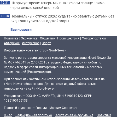
Шторы устарели: теперь мы выключаем солнце прямо
15:31
через стекло одной кнопкой
Небанальный отпуск 2026: куда тайно рвануть с детьми без
13:18
виз, толп туристов и адской жары
Все новости
Политика
|
Экономика
|
Общество
|
Происшествия
|
Фоторепортажи
|
Авторское
|
Интересное
|
Спорт
Информационное агентство «Nord-News»
Запись о регистрации средства массовой информации «Nord-News» Эл
№ ФС77-62541 от 27.07.2015 г. выдано Федеральной службой по
надзору в сфере связи, информационных технологий и массовых
коммуникаций (Роскомнадзор).
При полном или частичном использовании материалов ссылка на
«Nord-News» обязательна. Для сетевых изданий обязательна
гиперссылка на сайт «Nord-News».
Учредитель — ООО «ИКС-МАРКЕТ», ИНН 5190310423, ОГРН
1035100155133
Главный редактор — Голямин Максим Сергеевич
О нас
Редакционная политика
Контактная информация
Политика