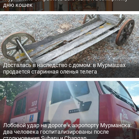
дню кошек
Досталась в наследство с домом: в Мурмашах
продается старинная оленья телега
Лобовой удар на дороге к аэропорту Мурманска:
два человека госпитализированы после
столкновения Subaru и Changan