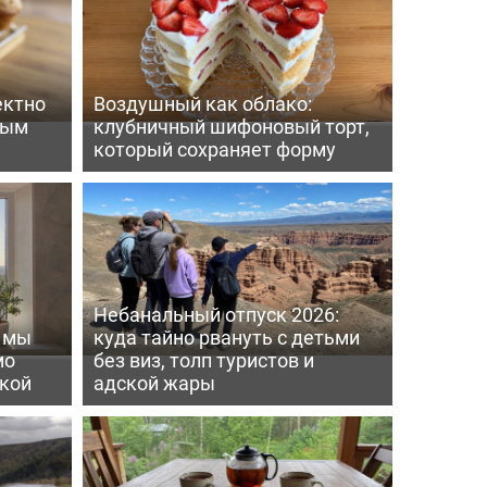
ектно
Воздушный как облако:
вым
клубничный шифоновый торт,
который сохраняет форму
Небанальный отпуск 2026:
ь мы
куда тайно рвануть с детьми
мо
без виз, толп туристов и
пкой
адской жары