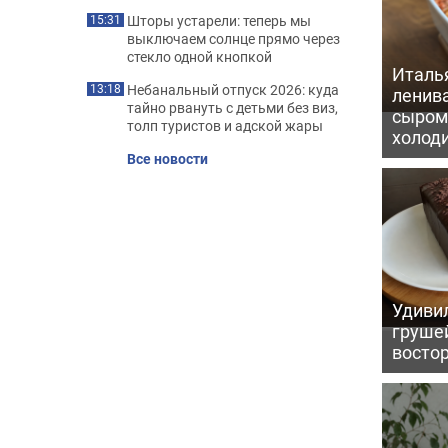
Шторы устарели: теперь мы
15:31
выключаем солнце прямо через
стекло одной кнопкой
Италь
Небанальный отпуск 2026: куда
13:18
ленив
тайно рвануть с детьми без виз,
сыром 
толп туристов и адской жары
холод
Все новости
Удивил
грушей
восто