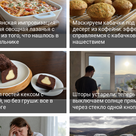
янская импровизация:
Маскируем кабачки под
ая овощная лазанья с
десерт из кофейни: эфф
из того, что нашлось в
справляемся с кабачко
ильнике
нашествием
 гостей кексом с
Шторы устарели: тепер
, но без груши: все в
выключаем солнце пря
рге
через стекло одной кно