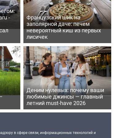
бегом:
ru -
Французский шик на
заполярной даче: печем
сал
невероятный киш из первых
лисичек
Деним нулевых: почему ваши
—
любимые джинсы — главный
летний must-have 2026
надзору в сфере связи, информационных технологий и