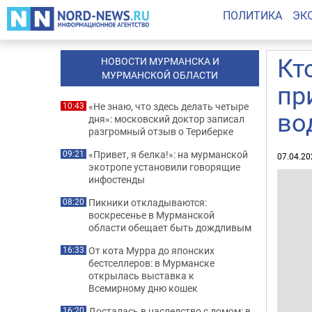
ПОЛИТИКА
ЭК
Кт
НОВОСТИ МУРМАНСКА И
МУРМАНСКОЙ ОБЛАСТИ
пр
«Не знаю, что здесь делать четыре
10:43
во
дня»: московский доктор записал
разгромный отзыв о Териберке
«Привет, я белка!»: на мурманской
09:21
07.04.20
экотропе установили говорящие
инфостенды
Пикники откладываются:
08:20
воскресенье в Мурманской
области обещает быть дождливым
От кота Мурра до японских
16:33
бестселлеров: в Мурманске
открылась выставка к
Всемирному дню кошек
Досталась в наследство с домом: в
16:20