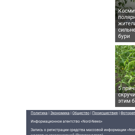
Косми
поляр
жител
сильн
бури
5 прич
скручи
этим 
Политика
|
Экономика
|
Общество
|
Происшествия
|
Фоторе
Информационное агентство «Nord-News»
Запись о регистрации средства массовой информации «Nor
массовых коммуникаций (Роскомнадзор).