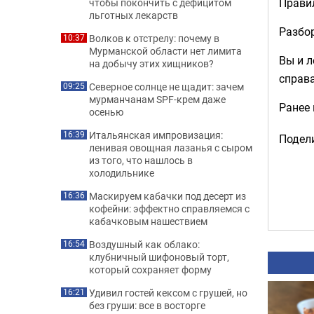
Правил
чтобы покончить с дефицитом
льготных лекарств
Разбо
Волков к отстрелу: почему в
10:37
Мурманской области нет лимита
Вы и л
на добычу этих хищников?
справа
Северное солнце не щадит: зачем
09:25
мурманчанам SPF-крем даже
Ранее
осенью
Итальянская импровизация:
16:39
Подели
ленивая овощная лазанья с сыром
из того, что нашлось в
холодильнике
Маскируем кабачки под десерт из
16:36
кофейни: эффектно справляемся с
кабачковым нашествием
Воздушный как облако:
16:54
клубничный шифоновый торт,
который сохраняет форму
Удивил гостей кексом с грушей, но
16:21
без груши: все в восторге