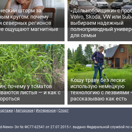
ческий шторм за
«Дальнобойщики» с про
ным кругом: почему
Volvo, Skoda, VW или Suba
и северных регионов
выбираем надежный
ее ощущают магнитные
полноприводный универ
для семьи
Кошу траву без лески:
ин, почему у томатов
использую немецкую
ваются листья — и как с
технологию с лезвиями 
бороться
рассказываю как есть
портажи
|
Авторское
|
Интересное
|
Спорт
d-News» Эл № ФС77-62541 от 27.07.2015 г. выдано Федеральной службой по 