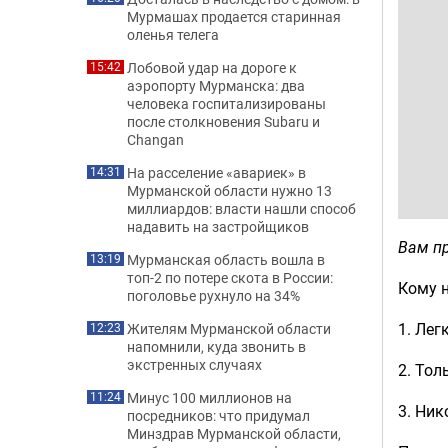
Мурмашах продается старинная
оленья телега
Лобовой удар на дороге к
15:42
аэропорту Мурманска: два
человека госпитализированы
после столкновения Subaru и
Changan
На расселение «авариек» в
14:31
Мурманской области нужно 13
миллиардов: власти нашли способ
надавить на застройщиков
Вам пр
Мурманская область вошла в
13:19
топ-2 по потере скота в России:
Кому н
поголовье рухнуло на 34%
1. Ле
Жителям Мурманской области
12:23
напомнили, куда звонить в
экстренных случаях
2. То
Минус 100 миллионов на
11:24
3. Ник
посредников: что придумал
Минздрав Мурманской области,