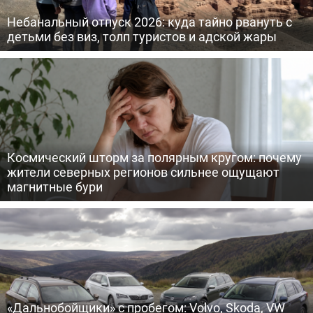
Небанальный отпуск 2026: куда тайно рвануть с
детьми без виз, толп туристов и адской жары
Космический шторм за полярным кругом: почему
жители северных регионов сильнее ощущают
магнитные бури
«Дальнобойщики» с пробегом: Volvo, Skoda, VW