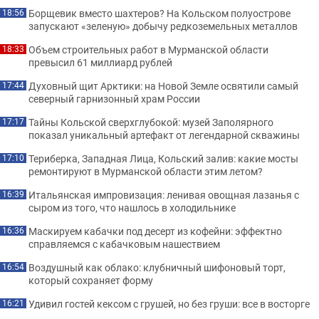
Борщевик вместо шахтеров? На Кольском полуострове
18:56
запускают «зеленую» добычу редкоземельных металлов
Объем строительных работ в Мурманской области
18:33
превысил 61 миллиард рублей
Духовный щит Арктики: на Новой Земле освятили самый
17:44
северный гарнизонный храм России
Тайны Кольской сверхглубокой: музей Заполярного
17:17
показал уникальный артефакт от легендарной скважины
Териберка, Западная Лица, Кольский залив: какие мосты
17:10
ремонтируют в Мурманской области этим летом?
Итальянская импровизация: ленивая овощная лазанья с
16:39
сыром из того, что нашлось в холодильнике
Маскируем кабачки под десерт из кофейни: эффектно
16:36
справляемся с кабачковым нашествием
Воздушный как облако: клубничный шифоновый торт,
16:54
который сохраняет форму
Удивил гостей кексом с грушей, но без груши: все в восторге
16:21