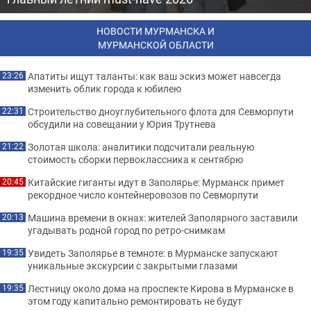
НОВОСТИ МУРМАНСКА И
МУРМАНСКОЙ ОБЛАСТИ
Апатиты ищут таланты: как ваш эскиз может навсегда
23:26
изменить облик города к юбилею
Строительство дноуглубительного флота для Севморпути
22:31
обсудили на совещании у Юрия Трутнева
Золотая школа: аналитики подсчитали реальную
21:22
стоимость сборки первоклассника к сентябрю
Китайские гиганты идут в Заполярье: Мурманск примет
20:45
рекордное число контейнеровозов по Севморпути
Машина времени в окнах: жителей Заполярного заставили
20:13
угадывать родной город по ретро-снимкам
Увидеть Заполярье в темноте: в Мурманске запускают
19:35
уникальные экскурсии с закрытыми глазами
Лестницу около дома на проспекте Кирова в Мурманске в
19:35
этом году капитально ремонтировать не будут