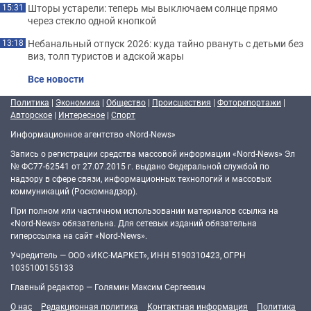
Шторы устарели: теперь мы выключаем солнце прямо
15:31
через стекло одной кнопкой
Небанальный отпуск 2026: куда тайно рвануть с детьми без
13:18
виз, толп туристов и адской жары
Все новости
Политика
|
Экономика
|
Общество
|
Происшествия
|
Фоторепортажи
|
Авторское
|
Интересное
|
Спорт
Информационное агентство «Nord-News»
Запись о регистрации средства массовой информации «Nord-News» Эл
№ ФС77-62541 от 27.07.2015 г. выдано Федеральной службой по
надзору в сфере связи, информационных технологий и массовых
коммуникаций (Роскомнадзор).
При полном или частичном использовании материалов ссылка на
«Nord-News» обязательна. Для сетевых изданий обязательна
гиперссылка на сайт «Nord-News».
Учредитель — ООО «ИКС-МАРКЕТ», ИНН 5190310423, ОГРН
1035100155133
Главный редактор — Голямин Максим Сергеевич
О нас
Редакционная политика
Контактная информация
Политика