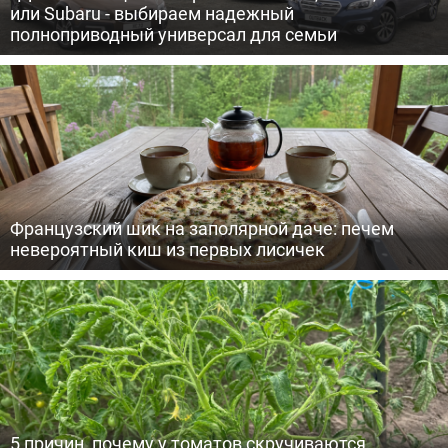
или Subaru - выбираем надежный
полноприводный универсал для семьи
Французский шик на заполярной даче: печем
невероятный киш из первых лисичек
5 причин, почему у томатов скручиваются