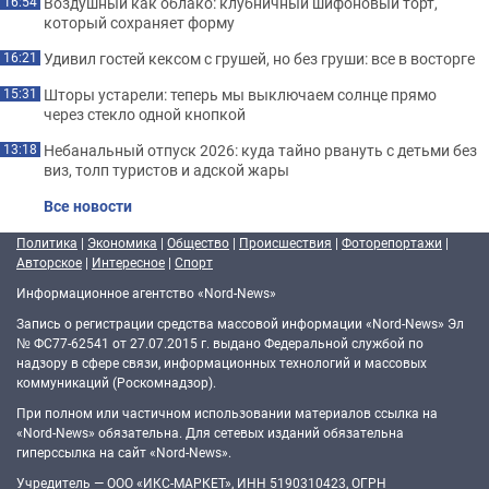
Воздушный как облако: клубничный шифоновый торт,
16:54
который сохраняет форму
Удивил гостей кексом с грушей, но без груши: все в восторге
16:21
Шторы устарели: теперь мы выключаем солнце прямо
15:31
через стекло одной кнопкой
Небанальный отпуск 2026: куда тайно рвануть с детьми без
13:18
виз, толп туристов и адской жары
Все новости
Политика
|
Экономика
|
Общество
|
Происшествия
|
Фоторепортажи
|
Авторское
|
Интересное
|
Спорт
Информационное агентство «Nord-News»
Запись о регистрации средства массовой информации «Nord-News» Эл
№ ФС77-62541 от 27.07.2015 г. выдано Федеральной службой по
надзору в сфере связи, информационных технологий и массовых
коммуникаций (Роскомнадзор).
При полном или частичном использовании материалов ссылка на
«Nord-News» обязательна. Для сетевых изданий обязательна
гиперссылка на сайт «Nord-News».
Учредитель — ООО «ИКС-МАРКЕТ», ИНН 5190310423, ОГРН