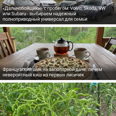
«Дальнобойщики» с пробегом: Volvo, Skoda, VW
или Subaru - выбираем надежный
полноприводный универсал для семьи
Французский шик на заполярной даче: печем
невероятный киш из первых лисичек