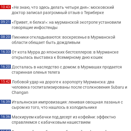
«Не знаю, что здесь делать четыре дня»: московский
10:43
доктор записал разгромный отзыв о Териберке
«Привет, я белка!»: на мурманской экотропе установили
09:21
говорящие инфостенды
Пикники откладываются: воскресенье в Мурманской
08:20
области обещает быть дождливым
От кота Мурра до японских бестселлеров: в Мурманске
16:33
открылась выставка к Всемирному дню кошек
Досталась в наследство с домом: в Мурмашах продается
16:20
старинная оленья телега
Лобовой удар на дороге к аэропорту Мурманска: два
15:42
человека госпитализированы после столкновения Subaru и
Changan
Итальянская импровизация: ленивая овощная лазанья с
16:39
сыром из того, что нашлось в холодильнике
Маскируем кабачки под десерт из кофейни: эффектно
16:36
справляемся с кабачковым нашествием