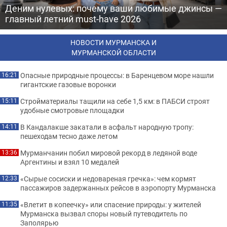
Деним нулевых: почему ваши любимые джинсы —
главный летний must-have 2026
НОВОСТИ МУРМАНСКА И
МУРМАНСКОЙ ОБЛАСТИ
Опасные природные процессы: в Баренцевом море нашли
16:21
гигантские газовые воронки
Стройматериалы тащили на себе 1,5 км: в ПАБСИ строят
15:11
удобные смотровые площадки
В Кандалакше закатали в асфальт народную тропу:
14:11
пешеходам тесно даже летом
Мурманчанин побил мировой рекорд в ледяной воде
13:36
Аргентины и взял 10 медалей
«Сырые сосиски и недовареная гречка»: чем кормят
12:33
пассажиров задержанных рейсов в аэропорту Мурманска
«Влетит в копеечку» или спасение природы: у жителей
11:35
Мурманска вызвал споры новый путеводитель по
Заполярью