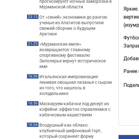
прогнозируют ночные заморозки в
Мурманской области
Яркие 
вертик
От «синей» экономики до рангов:
23:15
ученые из Апатитов выпустили
(изумр
свежий сборник о будущем
Арктики
Футбол
«Мурманская миля»
21:25
Заправ
возвращается: главному
спортивному фестивалю
Добав
Заполярья вернут историческое
имя
Ранее
Итальянская импровизация:
16:39
ленивая овощная лазанья с сыром
Подели
из того, что нашлось в
холодильнике
Маскируем кабачки под десерт из
16:36
кофейни: эффектно справляемся с
кабачковым нашествием
Воздушный как облако:
16:54
клубничный шифоновый торт,
который сохраняет форму