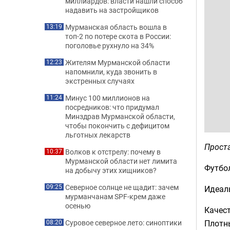
миллиардов: власти нашли способ
надавить на застройщиков
Мурманская область вошла в
13:19
топ-2 по потере скота в России:
поголовье рухнуло на 34%
Жителям Мурманской области
12:23
напомнили, куда звонить в
экстренных случаях
Минус 100 миллионов на
11:24
посредников: что придумал
Минздрав Мурманской области,
чтобы покончить с дефицитом
льготных лекарств
Прост
Волков к отстрелу: почему в
10:37
Мурманской области нет лимита
Футбо
на добычу этих хищников?
Северное солнце не щадит: зачем
09:25
Идеаль
мурманчанам SPF-крем даже
осенью
Качест
Плотны
Суровое северное лето: синоптики
08:20