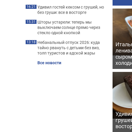
Удивил гостей кексом с грушей, но
16:21
без груши: все в восторге
Шторы устарели: теперь мы
15:31
выключаем солнце прямо через
стекло одной кнопкой
Небанальный отпуск 2026: куда
13:18
Италь
тайно рвануть с детьми без виз,
ленив
толп туристов и адской жары
сыром 
холод
Все новости
Удивил
грушей
восто