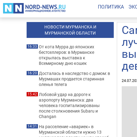
ПОЛИТИКА
ЭК
Са
НОВОСТИ МУРМАНСКА И
МУРМАНСКОЙ ОБЛАСТИ
лу
От кота Мурра до японских
16:33
вы
бестселлеров: в Мурманске
открылась выставка к
де
Всемирному дню кошек
Досталась в наследство с домом: в
16:20
Мурмашах продается старинная
24.07.20
оленья телега
Лобовой удар на дороге к
15:42
аэропорту Мурманска: два
человека госпитализированы
после столкновения Subaru и
Changan
На расселение «авариек» в
14:31
Мурманской области нужно 13