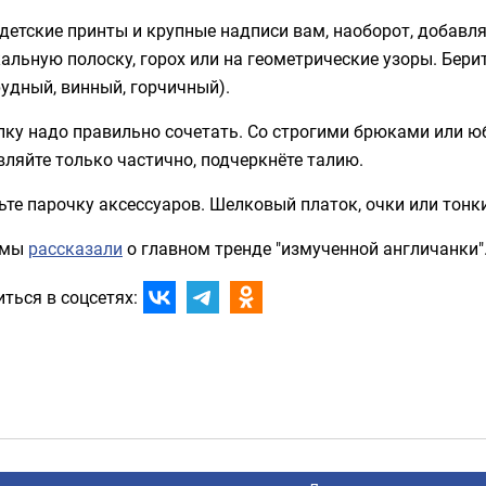
детские принты и крупные надписи вам, наоборот, добавл
альную полоску, горох или на геометрические узоры. Бер
удный, винный, горчичный).
ку надо правильно сочетать. Со строгими брюками или юб
ляйте только частично, подчеркнёте талию.
ьте парочку аксессуаров. Шелковый платок, очки или тон
 мы
рассказали
о главном тренде "измученной англичанки"
ться в соцсетях: