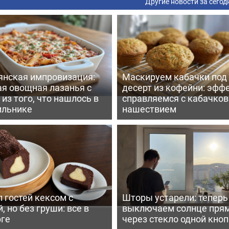
Другие новости за сегод
янская импровизация:
Маскируем кабачки под
ая овощная лазанья с
десерт из кофейни: эфф
из того, что нашлось в
справляемся с кабачко
ильнике
нашествием
 гостей кексом с
Шторы устарели: тепер
, но без груши: все в
выключаем солнце пря
рге
через стекло одной кно