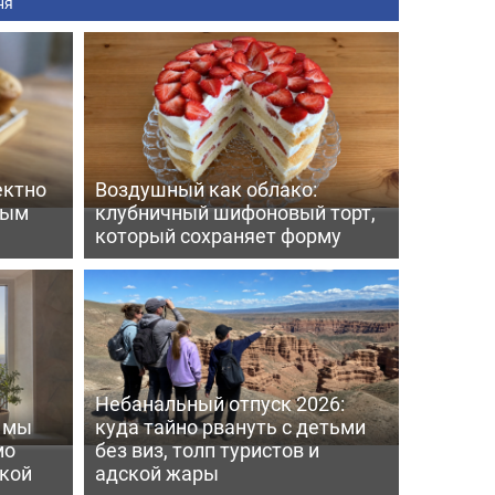
ня
ектно
Воздушный как облако:
вым
клубничный шифоновый торт,
который сохраняет форму
Небанальный отпуск 2026:
ь мы
куда тайно рвануть с детьми
мо
без виз, толп туристов и
пкой
адской жары