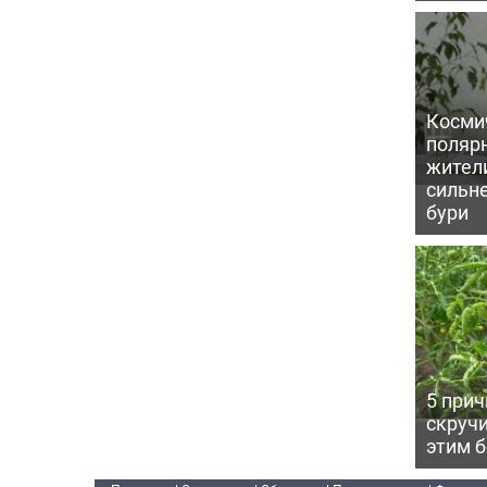
Косми
поляр
жител
сильн
бури
5 прич
скручи
этим 