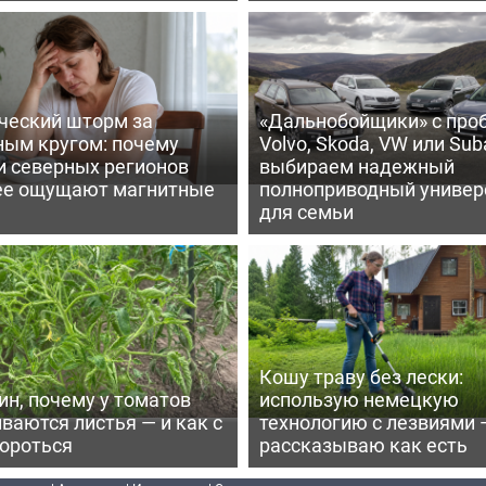
ческий шторм за
«Дальнобойщики» с про
ным кругом: почему
Volvo, Skoda, VW или Suba
и северных регионов
выбираем надежный
ее ощущают магнитные
полноприводный универ
для семьи
Кошу траву без лески:
ин, почему у томатов
использую немецкую
ваются листья — и как с
технологию с лезвиями 
бороться
рассказываю как есть