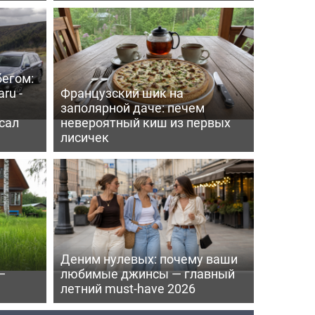
бегом:
ru -
Французский шик на
заполярной даче: печем
сал
невероятный киш из первых
лисичек
Деним нулевых: почему ваши
—
любимые джинсы — главный
летний must-have 2026