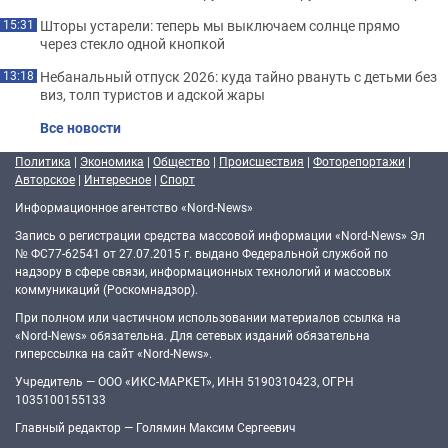
Шторы устарели: теперь мы выключаем солнце прямо
15:31
через стекло одной кнопкой
Небанальный отпуск 2026: куда тайно рвануть с детьми без
13:18
виз, толп туристов и адской жары
Все новости
Политика
|
Экономика
|
Общество
|
Происшествия
|
Фоторепортажи
|
Авторское
|
Интересное
|
Спорт
Информационное агентство «Nord-News»
Запись о регистрации средства массовой информации «Nord-News» Эл
№ ФС77-62541 от 27.07.2015 г. выдано Федеральной службой по
надзору в сфере связи, информационных технологий и массовых
коммуникаций (Роскомнадзор).
При полном или частичном использовании материалов ссылка на
«Nord-News» обязательна. Для сетевых изданий обязательна
гиперссылка на сайт «Nord-News».
Учредитель — ООО «ИКС-МАРКЕТ», ИНН 5190310423, ОГРН
1035100155133
Главный редактор — Голямин Максим Сергеевич