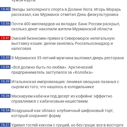
Звезды заполярного спорта в Долине Уюта: Игорь Морарь
14:40
рассказал, как Мурманск отметил День физкультурника
Почти 400 миллиардов на вкладах: Банк России раскрыл,
13:56
сколько денег накопили жители Мурманской области
Омский бизнесмен привез в Североморск нелегальную
13:41
выставку кошек: делом занялись Россельхознадзор и
налоговая
В Мурманске 35-летний мужчина выломал дверь ресторана
13:30
«Всё должно быть по-любви». Арктический
13:06
предприниматель заступился за «Колобка»
Итальянская импровизация: ленивая овощная лазанья с
16:39
сыром из того, что нашлось в холодильнике
Маскируем кабачки под десерт из кофейни: эффектно
16:36
справляемся с кабачковым нашествием
Воздушный как облако: клубничный шифоновый торт,
16:54
который сохраняет форму
Удивил гостей кексом с грушей, но без груши: все в восторге
16:21