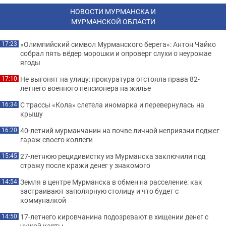
НОВОСТИ МУРМАНСКА И
МУРМАНСКОЙ ОБЛАСТИ
«Олимпийский символ Мурманского берега»: Антон Чайко
17:23
собрал пять вёдер морошки и опроверг слухи о неурожае
ягоды
Не выгонят на улицу: прокуратура отстояла права 82-
17:10
летнего военного пенсионера на жилье
С трассы «Кола» слетела иномарка и перевернулась на
16:34
крышу
40-летний мурманчанин на почве личной неприязни поджег
16:20
гараж своего коллеги
27-летнюю рецидивистку из Мурманска заключили под
15:45
стражу после кражи денег у знакомого
Земля в центре Мурманска в обмен на расселение: как
14:54
застраивают заполярную столицу и что будет с
коммуналкой
17-летнего кировчанина подозревают в хищении денег с
14:50
чужой карты