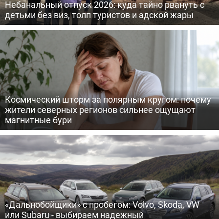
Небанальный отпуск 2026: куда тайно рвануть с
детьми без виз, толп туристов и адской жары
Космический шторм за полярным кругом: почему
жители северных регионов сильнее ощущают
магнитные бури
«Дальнобойщики» с пробегом: Volvo, Skoda, VW
или Subaru - выбираем надежный