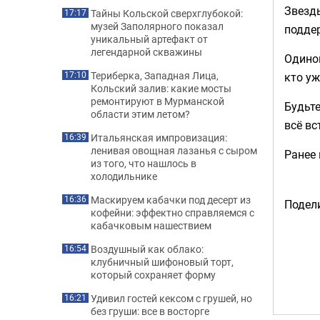
Звезды
Тайны Кольской сверхглубокой:
17:17
музей Заполярного показал
подде
уникальный артефакт от
легендарной скважины
Одинок
Териберка, Западная Лица,
кто уж
17:10
Кольский залив: какие мосты
ремонтируют в Мурманской
Будьте
области этим летом?
всё вс
Итальянская импровизация:
16:39
ленивая овощная лазанья с сыром
Ранее
из того, что нашлось в
холодильнике
Маскируем кабачки под десерт из
16:36
Подели
кофейни: эффектно справляемся с
кабачковым нашествием
Воздушный как облако:
16:54
клубничный шифоновый торт,
который сохраняет форму
Удивил гостей кексом с грушей, но
16:21
без груши: все в восторге