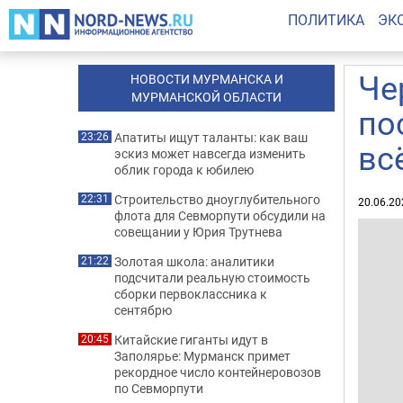
ПОЛИТИКА
ЭК
Че
НОВОСТИ МУРМАНСКА И
МУРМАНСКОЙ ОБЛАСТИ
по
Апатиты ищут таланты: как ваш
23:26
вс
эскиз может навсегда изменить
облик города к юбилею
Строительство дноуглубительного
22:31
20.06.20
флота для Севморпути обсудили на
совещании у Юрия Трутнева
Золотая школа: аналитики
21:22
подсчитали реальную стоимость
сборки первоклассника к
сентябрю
Китайские гиганты идут в
20:45
Заполярье: Мурманск примет
рекордное число контейнеровозов
по Севморпути