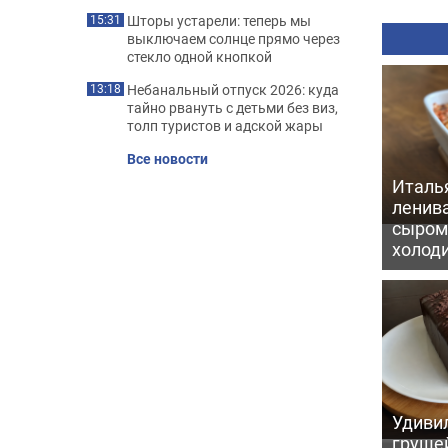
Шторы устарели: теперь мы
15:31
выключаем солнце прямо через
стекло одной кнопкой
Небанальный отпуск 2026: куда
13:18
тайно рвануть с детьми без виз,
толп туристов и адской жары
Все новости
Италь
ленив
сыром 
холод
Удивил
грушей