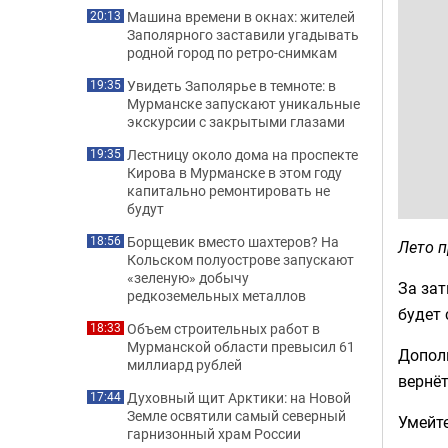
Машина времени в окнах: жителей
20:13
Заполярного заставили угадывать
родной город по ретро-снимкам
Увидеть Заполярье в темноте: в
19:35
Мурманске запускают уникальные
экскурсии с закрытыми глазами
Лестницу около дома на проспекте
19:35
Кирова в Мурманске в этом году
капитально ремонтировать не
будут
Борщевик вместо шахтеров? На
18:56
Лето п
Кольском полуострове запускают
«зеленую» добычу
За зат
редкоземельных металлов
будет 
Объем строительных работ в
18:33
Мурманской области превысил 61
Дополн
миллиард рублей
вернёт
Духовный щит Арктики: на Новой
17:44
Земле освятили самый северный
Умейте
гарнизонный храм России