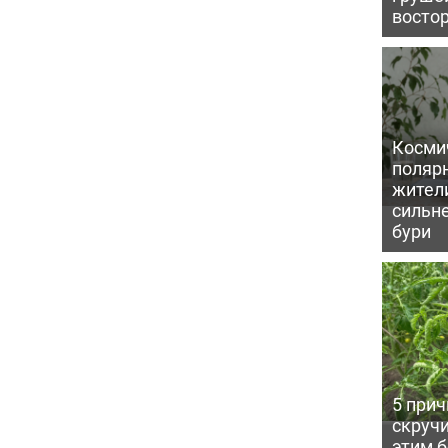
восто
Косми
поляр
жител
сильн
бури
5 прич
скручи
этим 