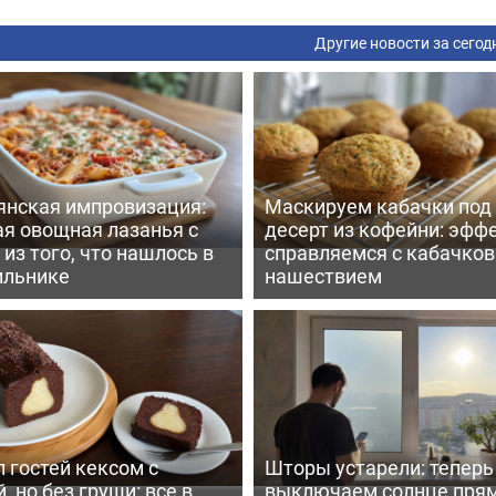
Другие новости за сегод
янская импровизация:
Маскируем кабачки под
ая овощная лазанья с
десерт из кофейни: эфф
из того, что нашлось в
справляемся с кабачко
ильнике
нашествием
 гостей кексом с
Шторы устарели: тепер
, но без груши: все в
выключаем солнце пря