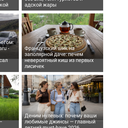
пкой
адской жары
бегом:
ru -
Французский шик на
заполярной даче: печем
сал
невероятный киш из первых
лисичек
Деним нулевых: почему ваши
—
любимые джинсы — главный
летний must-have 2026