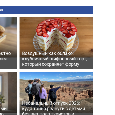
ня
ектно
Воздушный как облако:
вым
клубничный шифоновый торт,
который сохраняет форму
Небанальный отпуск 2026:
ь мы
куда тайно рвануть с детьми
мо
без виз, толп туристов и