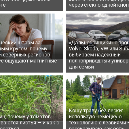
рге
через стекло одной кно
ческий шторм за
«Дальнобойщики» с про
ным кругом: почему
Volvo, Skoda, VW или Suba
и северных регионов
выбираем надежный
ее ощущают магнитные
полноприводный универ
для семьи
Кошу траву без лески:
ин, почему у томатов
использую немецкую
ваются листья — и как с
технологию с лезвиями 
бороться
рассказываю как есть