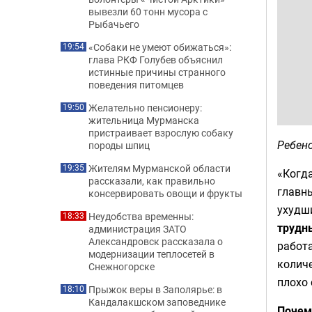
вывезли 60 тонн мусора с
Рыбачьего
«Собаки не умеют обижаться»:
19:54
глава РКФ Голубев объяснил
истинные причины странного
поведения питомцев
Желательно пенсионеру:
19:50
жительница Мурманска
пристраивает взрослую собаку
Ребено
породы шпиц
Жителям Мурманской области
19:35
«Когд
рассказали, как правильно
главн
консервировать овощи и фрукты
ухудши
Неудобства временны:
18:33
трудн
администрация ЗАТО
Александровск рассказала о
работа
модернизации теплосетей в
количе
Снежногорске
плохо 
Прыжок веры в Заполярье: в
18:10
Кандалакшском заповеднике
Почем