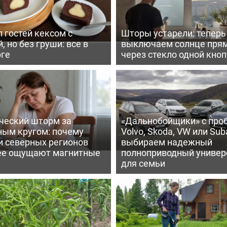
 гостей кексом с
Шторы устарели: тепер
, но без груши: все в
выключаем солнце пря
рге
через стекло одной кно
ческий шторм за
«Дальнобойщики» с про
ным кругом: почему
Volvo, Skoda, VW или Suba
и северных регионов
выбираем надежный
ее ощущают магнитные
полноприводный универ
для семьи