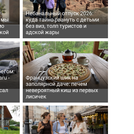
Небанальный отпуск 2026:
ь мы
куда тайно рвануть с детьми
мо
без виз, толп туристов и
пкой
адской жары
бегом:
ru -
Французский шик на
заполярной даче: печем
сал
невероятный киш из первых
лисичек