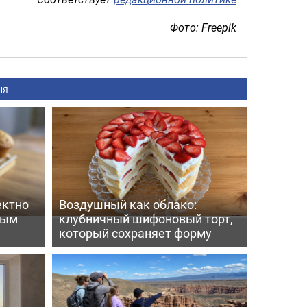
Фото: Freepik
ня
ектно
Воздушный как облако:
вым
клубничный шифоновый торт,
который сохраняет форму