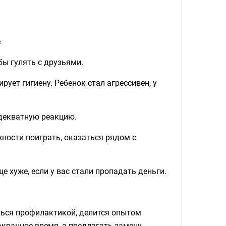
е
бы гулять с друзьями.
рует гигиену. Ребенок стал агрессивен, у
адекватную реакцию.
ности поиграть, оказаться рядом с
е хуже, если у вас стали пропадать деньги.
ться профилактикой, делится опытом
экранное время, а предлагать замену,