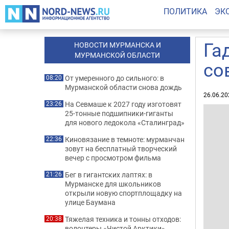
ПОЛИТИКА
ЭК
Га
НОВОСТИ МУРМАНСКА И
МУРМАНСКОЙ ОБЛАСТИ
со
От умеренного до сильного: в
08:20
Мурманской области снова дождь
26.06.20
На Севмаше к 2027 году изготовят
23:26
25-тонные подшипники-гиганты
для нового ледокола «Сталинград»
Киновязание в темноте: мурманчан
22:36
зовут на бесплатный творческий
вечер с просмотром фильма
Бег в гигантских лаптях: в
21:26
Мурманске для школьников
открыли новую спортплощадку на
улице Баумана
Тяжелая техника и тонны отходов:
20:38
волонтеры «Чистой Арктики»