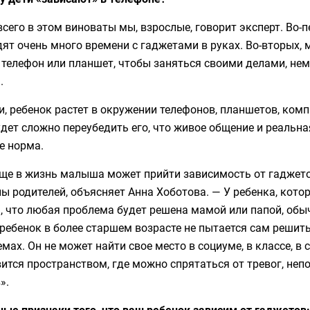
сего в этом виноваты мы, взрослые, говорит эксперт. Во-п
ят очень много времени с гаджетами в руках. Во-вторых,
 телефон или планшет, чтобы заняться своими делами, нем
.
и, ребенок растет в окружении телефонов, планшетов, комп
дет сложно переубедить его, что живое общение и реальна
е норма.
еще в жизнь малыша может прийти зависимость от гаджето
ы родителей, объясняет Анна Хоботова. — У ребенка, котор
, что любая проблема будет решена мамой или папой, обыч
ребенок в более старшем возрасте не пытается сам решит
мах. Он не может найти свое место в социуме, в классе, в 
ится пространством, где можно спрятаться от тревог, непо
».
ые признаки того, что ваш ребенок зависим от гаджетов: