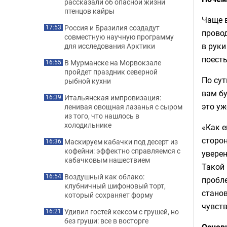
рассказали об опасной жизни
птенцов кайры
Чаще в
Россия и Бразилия создадут
17:53
провод
совместную научную программу
в руки
для исследования Арктики
поесть
В Мурманске на Морвокзале
16:55
пройдет праздник северной
По сут
рыбной кухни
вам бу
Итальянская импровизация:
16:39
это уж
ленивая овощная лазанья с сыром
из того, что нашлось в
холодильнике
«Как 
сторон
Маскируем кабачки под десерт из
16:36
кофейни: эффектно справляемся с
уверен
кабачковым нашествием
Такой 
Воздушный как облако:
16:54
пробле
клубничный шифоновый торт,
станов
который сохраняет форму
чувств
Удивил гостей кексом с грушей, но
16:21
без груши: все в восторге
Основн