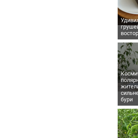
Удивил
грушей
восто
Косми
поляр
жител
сильн
бури