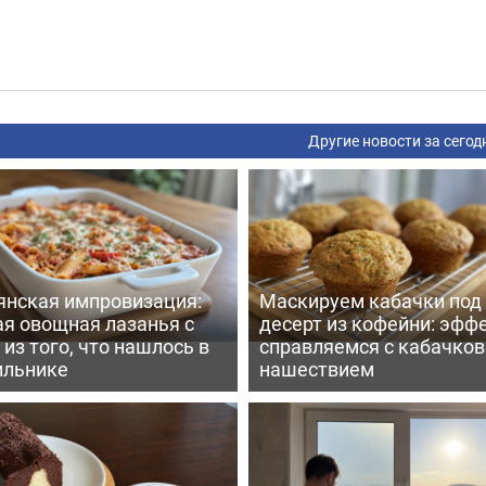
Другие новости за сегод
янская импровизация:
Маскируем кабачки под
ая овощная лазанья с
десерт из кофейни: эфф
из того, что нашлось в
справляемся с кабачко
ильнике
нашествием