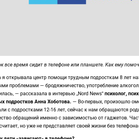
к все время сидит в телефоне или планшете. Как ему помо
а я открывала центр помощи трудным подросткам 8 лет на
ыми проблемами — бродяжничество, употребление алкоголя
лась, — рассказала в интервью „Nord News“
психолог, пси
ых подростков Анна Хоботова.
— Во-первых, произошло ом
ли с подростками 12-16 лет, сейчас к нам обращаются ро
ство обращений именно с зависимостью от гаджетов. Часто
считает, но уже не представляет своей жизни без телефона
у дети «зависают» в телефоне?