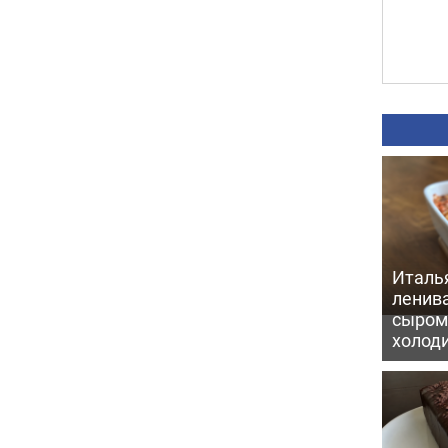
Италь
ленив
сыром 
холод