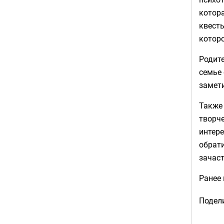
котора
квесты
которо
Родите
семье 
замети
Также 
творче
интере
обрати
зачас
Ранее
Подели