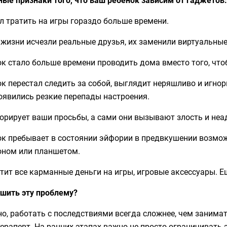
л тратить на игры гораздо больше времени.
 жизни исчезли реальные друзья, их заменили виртуальны
к стало больше времени проводить дома вместо того, что
к перестал следить за собой, выглядит неряшливо и игнори
оявились резкие перепады настроения.
орирует ваши просьбы, а сами они вызывают злость и не
ок пребывает в состоянии эйфории в предвкушении возмож
оном или планшетом.
тит все карманные деньги на игры, игровые аксессуары. Ещ
ешить эту проблему?
о, работать с последствиями всегда сложнее, чем занима
ерапевт. На ранних этапах важно не просто ограничивать 