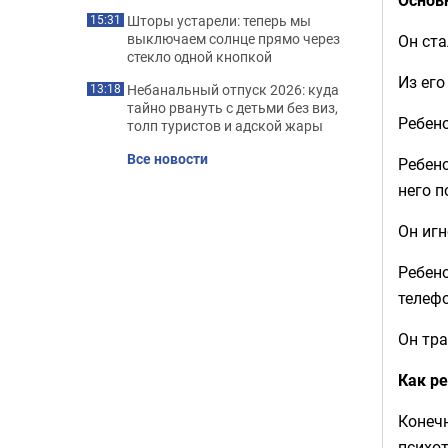
Шторы устарели: теперь мы
15:31
выключаем солнце прямо через
Он ста
стекло одной кнопкой
Из его
Небанальный отпуск 2026: куда
13:18
тайно рвануть с детьми без виз,
Ребено
толп туристов и адской жары
Все новости
Ребено
него п
Он игн
Ребен
телеф
Он тра
Как р
Конечн
психот